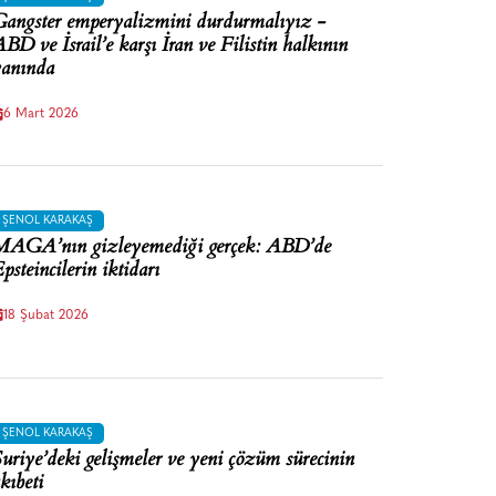
angster emperyalizmini durdurmalıyız -
BD ve İsrail’e karşı İran ve Filistin halkının
anında
6 Mart 2026
ŞENOL KARAKAŞ
AGA’nın gizleyemediği gerçek: ABD’de
psteincilerin iktidarı
18 Şubat 2026
ŞENOL KARAKAŞ
uriye’deki gelişmeler ve yeni çözüm sürecinin
kıbeti