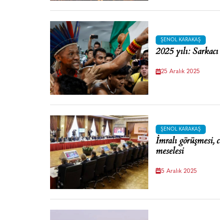
ŞENOL KARAKAŞ
2025 yılı: Sarkacı
25 Aralık 2025
ŞENOL KARAKAŞ
İmralı görüşmesi, c
meselesi
5 Aralık 2025