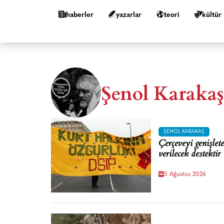
haberler
yazarlar
teori
kültür
Şenol Karakaş
ŞENOL KARAKAŞ
Çerçeveyi genişlet
verilecek destektir
5 Ağustos 2026