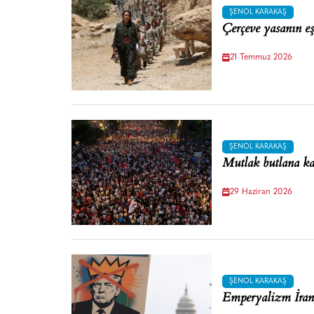
ŞENOL KARAKAŞ
Çerçeve yasanın e
21 Temmuz 2026
ŞENOL KARAKAŞ
Mutlak butlana ka
29 Haziran 2026
ŞENOL KARAKAŞ
Emperyalizm İran’