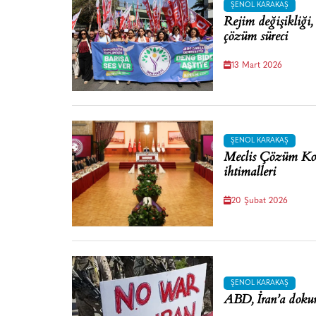
ŞENOL KARAKAŞ
Rejim değişikliği,
çözüm süreci
13 Mart 2026
ŞENOL KARAKAŞ
Meclis Çözüm Kom
ihtimalleri
20 Şubat 2026
ŞENOL KARAKAŞ
ABD, İran’a dok