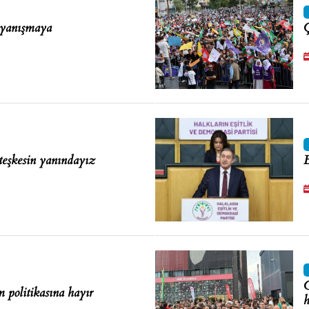
ayanışmaya
Ç
teşkesin yanındayız
B
C
m politikasına hayır
h