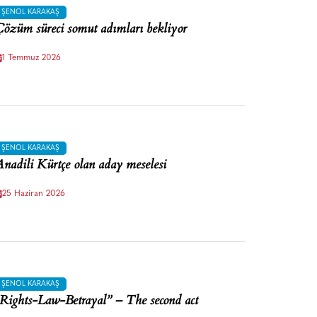
ŞENOL KARAKAŞ
özüm süreci somut adımları bekliyor
1 Temmuz 2026
ŞENOL KARAKAŞ
nadili Kürtçe olan aday meselesi
25 Haziran 2026
ŞENOL KARAKAŞ
Rights-Law-Betrayal” – The second act