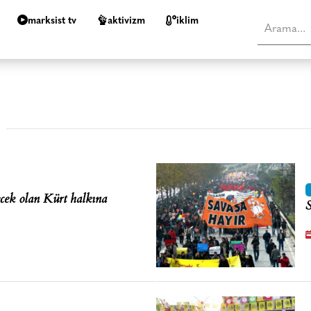
marksist tv
aktivizm
i̇klim
ecek olan Kürt halkına
S