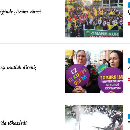
şiğinde çözüm süreci
Ç
rşı mutlak direniş
A
da tökezledi
“