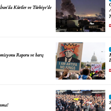
G
 İran’da Kürtler ve Türkiye’de
A
y
isyonu Raporu ve barış
M
E
S
unma!
a