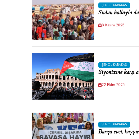
ŞENOL KARAKAŞ
Sudan halkıyla d
8 Kasım 2025
ŞENOL KARAKAŞ
Siyonizme karşı a
22 Ekim 2025
ŞENOL KARAKAŞ
Barışa evet, kayyı