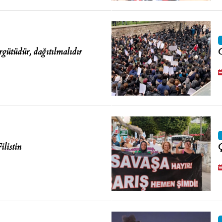
gütüdür, dağıtılmalıdır
C
ilistin
Ç