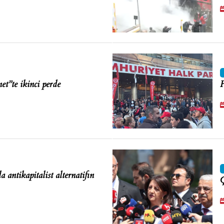
”te ikinci perde
H
a antikapitalist alternatifin
Ç