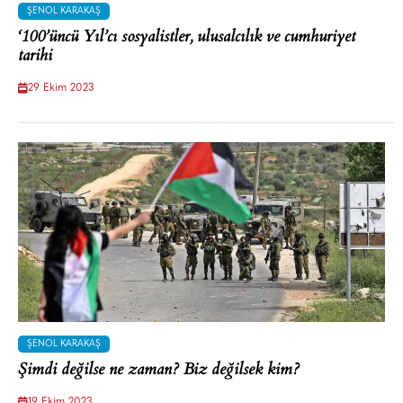
ŞENOL KARAKAŞ
‘100’üncü Yıl’cı sosyalistler, ulusalcılık ve cumhuriyet
tarihi
29 Ekim 2023
ŞENOL KARAKAŞ
Şimdi değilse ne zaman? Biz değilsek kim?
19 Ekim 2023