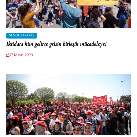
ŞENOL KARAKAŞ
İktidara kim gelirse gelsin birleşik mücadeleye!
27 Mayıs 2023