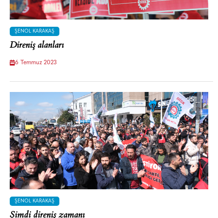
ŞENOL KARAKAŞ
Direniş alanları
6 Temmuz 2023
ŞENOL KARAKAŞ
Şimdi direniş zamanı