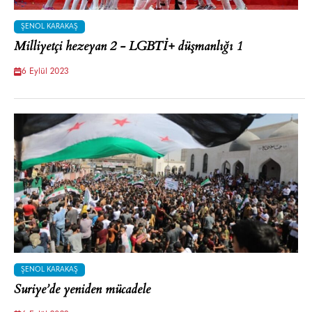
ŞENOL KARAKAŞ
Milliyetçi hezeyan 2 - LGBTİ+ düşmanlığı 1
6 Eylül 2023
ŞENOL KARAKAŞ
Suriye’de yeniden mücadele