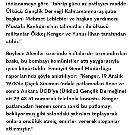
iddianameye göre “tahrip gücü az patlayıcı madde
Ülkücü Gençlik Derneği Kahramanmaraş şube
başkanı Mehmet Leblebici ve başkan yardımcısı
Mustafa Kanlıdere’nin talimatları ile ülkücü
militanlar Ökkeş Kenger ve Yunus İlhan tarafından
atıldı.”
Böylece Aleviler üzerinde haftalardır tırmandırılan
baskı, bu bombayı komünistler attı yaygarasıyla
iyice köpürtüldü. Emniyet Genel Müdürlüğü
raporlarında şöyle anlatılıyor: “Kenger, 19 Aralık
1978’de Çiçek Sineması’ndaki patlamadan önce ve
sonra Ankara ÜGD’ye (Ülkücü Gençlik Derneğine)
ait 29 43 51 numaralı telefonla konuştu. Kenger,
patlamadan hemen sonra sanki bu patlamayı
bekliyormuş gibi salondaki şahısları toplayarak
onlara öncülük etmiş, emirler vererek sloganlar
attırmıştır.”