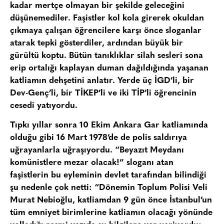
kadar mertçe olmayan bir şekilde geleceğini
düşünemediler. Faşistler kol kola girerek okuldan
çıkmaya çalışan öğrencilere karşı önce sloganlar
atarak tepki gösterdiler, ardından büyük bir
gürültü koptu. Bütün tanıklıklar silah sesleri sona
erip ortalığı kaplayan duman dağıldığında yaşanan
katliamın dehşetini anlatır. Yerde üç İGD’li, bir
Dev-Genç’li, bir TİKEP’li ve iki TİP’li öğrencinin
cesedi yatıyordu.
Tıpkı yıllar sonra 10 Ekim Ankara Gar katliamında
olduğu gibi 16 Mart 1978’de de polis saldırıya
uğrayanlarla uğraşıyordu. “Beyazıt Meydanı
komünistlere mezar olacak!” sloganı atan
faşistlerin bu eyleminin devlet tarafından bilindiği
şu nedenle çok netti: “Dönemin Toplum Polisi Veli
Murat Nebioğlu, katliamdan 9 gün önce İstanbul’un
tüm emniyet birimlerine katliamın olacağı yönünde