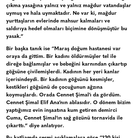
çıkma yasağına yalnız ve yalnız mağdur vatandaşlar
uymuş ve hala uymaktadır. Ne var ki, mağdur
yurttaşların evlerinde mahsur kalmaları ve
saldırıya hedef olmaları biçimine dönüşmüştür bu
yasak.”
Bir başka tanık ise “Maraş doğum hastanesi var
oraya da gittim. Bir kadını öldürmüşler tel ile
direğe bağlamışlar ve bebeğini karnından çıkartıp
göğsüne çivilemişlerdi. Kadının her yeri kanlar
içerisindeydi. Bir kadının göğsünü kesmişler,
kestikleri göğsünü de çocuğunun ağzına
koymuşlardı. Orada Cennet Şimal’ı da gördüm.
Cennet Şimal Elif Ana’nın ablasıdır. O dönem bizim
yaptığımız evin inşaatına kum getiren demirci
Cuma, Cennet Şimal’ın sağ gözünü tornavida ile
çıkarttı.” diye anlatıyor.
Bu katliamda resmi açıklamalara göre “120 kişi