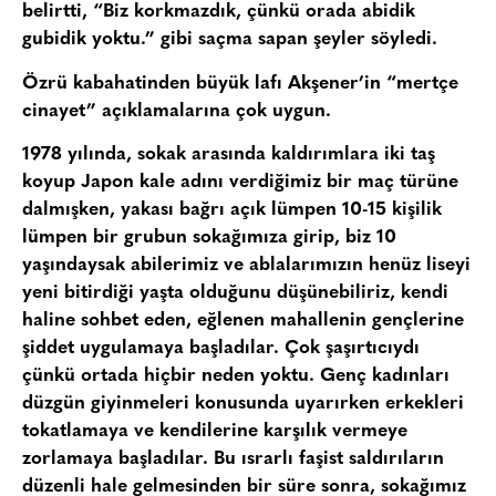
belirtti, “Biz korkmazdık, çünkü orada abidik
gubidik yoktu.” gibi saçma sapan şeyler söyledi.
Özrü kabahatinden büyük lafı Akşener’in “mertçe
cinayet” açıklamalarına çok uygun.
1978 yılında, sokak arasında kaldırımlara iki taş
koyup Japon kale adını verdiğimiz bir maç türüne
dalmışken, yakası bağrı açık lümpen 10-15 kişilik
lümpen bir grubun sokağımıza girip, biz 10
yaşındaysak abilerimiz ve ablalarımızın henüz liseyi
yeni bitirdiği yaşta olduğunu düşünebiliriz, kendi
haline sohbet eden, eğlenen mahallenin gençlerine
şiddet uygulamaya başladılar. Çok şaşırtıcıydı
çünkü ortada hiçbir neden yoktu. Genç kadınları
düzgün giyinmeleri konusunda uyarırken erkekleri
tokatlamaya ve kendilerine karşılık vermeye
zorlamaya başladılar. Bu ısrarlı faşist saldırıların
düzenli hale gelmesinden bir süre sonra, sokağımız