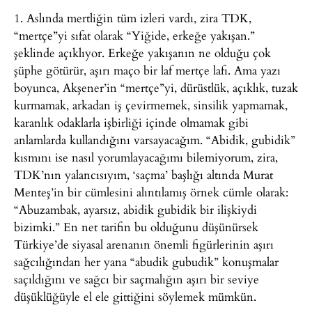
1. Aslında mertliğin tüm izleri vardı, zira TDK,
“mertçe”yi sıfat olarak “Yiğide, erkeğe yakışan.”
şeklinde açıklıyor. Erkeğe yakışanın ne olduğu çok
şüphe götürür, aşırı maço bir laf mertçe lafı. Ama yazı
boyunca, Akşener’in “mertçe”yi, dürüstlük, açıklık, tuzak
kurmamak, arkadan iş çevirmemek, sinsilik yapmamak,
karanlık odaklarla işbirliği içinde olmamak gibi
anlamlarda kullandığını varsayacağım. “Abidik, gubidik”
kısmını ise nasıl yorumlayacağımı bilemiyorum, zira,
TDK’nın yalancısıyım, ‘saçma’ başlığı altında Murat
Menteş’in bir cümlesini alıntılamış örnek cümle olarak:
“Abuzambak, ayarsız, abidik gubidik bir ilişkiydi
bizimki.” En net tarifin bu olduğunu düşünürsek
Türkiye’de siyasal arenanın önemli figürlerinin aşırı
sağcılığından her yana “abudik gubudik” konuşmalar
saçıldığını ve sağcı bir saçmalığın aşırı bir seviye
düşüklüğüyle el ele gittiğini söylemek mümkün.