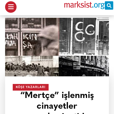
KÖŞE YAZARLARI
“Mertçe” işlenmiş
cinayetler