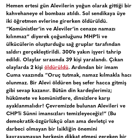
Hemen ertesi gün Alevilerin yoğun olarak gittiği bir
kahvehaneye el bombası atıldı. Sol sendikaya üye
iki öğretmen evlerine girerken öldürüldü.
“Komünistler’in ve Aleviler’in cenaze namazı
kılınmaz” diyerek çoğunluğunu MHP’li ve
ülkücülerin oluşturduğu sağ gruplar tarafından
saldırı gerçekleştirildi. 300’e yakın işyeri tahrip
edildi. Olaylar sırasında 39 kişi yaralandı. Çıkan
olaylarda 2 kişi
öldürüldü
. Ardından bir imam
Cuma vaazında “Oruç tutmak, namaz kılmakla hacı
olunmaz. Bir Alevi öldüren beş sefer hacca gitmiş
gibi sevap kazanır. Bütün din kardeşlerimiz;
hükûmete ve komünistlere, dinsizlere karşı
ayaklanmalıdır! Çevremizde bulunan Alevileri ve
CHP’li Sünni imansızları temizleyeceğiz!” (Bu
demokratik-özgürlükçü olan ama devletçi ve
darbeci olmayan bir laikliğin önemini
kavrayamayan herkesin dikkat etmesi gereken bir