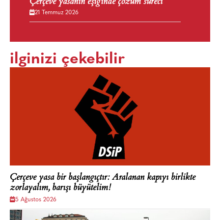
Çerçeve yasanın eşiğinde çözüm süreci
21 Temmuz 2026
ilginizi çekebilir
Çerçeve yasa bir başlangıçtır: Aralanan kapıyı birlikte
zorlayalım, barışı büyütelim!
5 Ağustos 2026