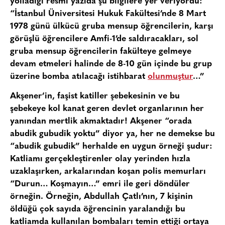
yolladığı resmi yazıda şu bilgilere yer veriyordu:
“İstanbul Üniversitesi Hukuk Fakültesi’nde 8 Mart
1978 günü ülkücü gruba mensup öğrencilerin, karşı
görüşlü öğrencilere Amfi-1’de saldıracakları, sol
gruba mensup öğrencilerin fakülteye gelmeye
devam etmeleri halinde de 8-10 gün içinde bu grup
üzerine bomba atılacağı istihbarat
olunmuştur
…”
Akşener’in, faşist katiller şebekesinin ve bu
şebekeye kol kanat geren devlet organlarının her
yanından mertlik akmaktadır! Akşener “orada
abudik gubudik yoktu” diyor ya, her ne demekse bu
“abudik gubudik” herhalde en uygun örneği şudur:
Katliamı gerçekleştirenler olay yerinden hızla
uzaklaşırken, arkalarından koşan polis memurları
“Durun… Koşmayın…” emri ile geri döndüler
örneğin. Örneğin, Abdullah Çatlı’nın, 7 kişinin
öldüğü çok sayıda öğrencinin yaralandığı bu
katliamda kullanılan bombaları temin ettiği ortaya