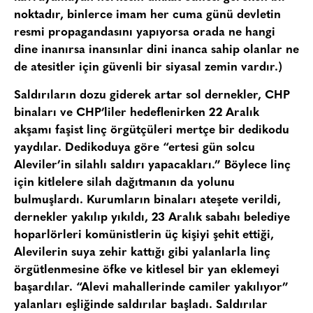
noktadır, binlerce imam her cuma günü devletin
resmi propagandasını yapıyorsa orada ne hangi
dine inanırsa inansınlar dini inanca sahip olanlar ne
de atesitler için güvenli bir siyasal zemin vardır.)
Saldırıların dozu giderek artar sol dernekler, CHP
binaları ve CHP’liler hedeflenirken 22 Aralık
akşamı faşist linç örgütçüleri mertçe bir dedikodu
yaydılar. Dedikoduya göre “ertesi gün solcu
Aleviler’in silahlı saldırı yapacakları.” Böylece linç
için kitlelere silah dağıtmanın da yolunu
bulmuşlardı. Kurumların binaları ateşete verildi,
dernekler yakılıp yıkıldı, 23 Aralık sabahı belediye
hoparlörleri komünistlerin üç kişiyi şehit ettiği,
Alevilerin suya zehir kattığı gibi yalanlarla linç
örgütlenmesine öfke ve kitlesel bir yan eklemeyi
başardılar. “Alevi mahallerinde camiler yakılıyor”
yalanları eşliğinde saldırılar başladı. Saldırılar