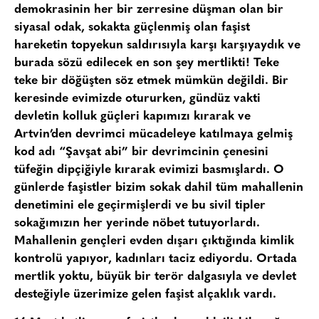
demokrasinin her bir zerresine düşman olan bir
siyasal odak, sokakta güçlenmiş olan faşist
hareketin topyekun saldırısıyla karşı karşıyaydık ve
burada sözü edilecek en son şey mertlikti! Teke
teke bir döğüşten söz etmek mümkün değildi. Bir
keresinde evimizde otururken, gündüz vakti
devletin kolluk güçleri kapımızı kırarak ve
Artvin’den devrimci mücadeleye katılmaya gelmiş
kod adı “Şavşat abi” bir devrimcinin çenesini
tüfeğin dipçiğiyle kırarak evimizi basmışlardı. O
günlerde faşistler bizim sokak dahil tüm mahallenin
denetimini ele geçirmişlerdi ve bu sivil tipler
sokağımızın her yerinde nöbet tutuyorlardı.
Mahallenin gençleri evden dışarı çıktığında kimlik
kontrolü yapıyor, kadınları taciz ediyordu. Ortada
mertlik yoktu, büyük bir terör dalgasıyla ve devlet
desteğiyle üzerimize gelen faşist alçaklık vardı.