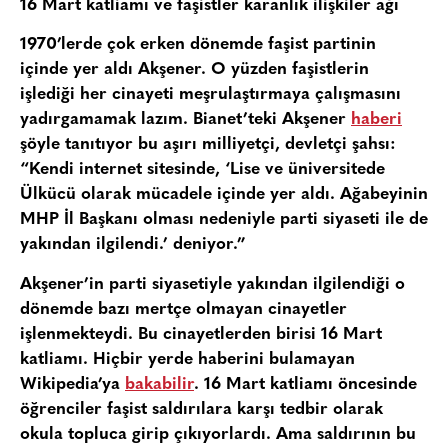
16 Mart katliamı ve faşistler karanlık ilişkiler ağı
1970’lerde çok erken dönemde faşist partinin
içinde yer aldı Akşener. O yüzden faşistlerin
işlediği her cinayeti meşrulaştırmaya çalışmasını
yadırgamamak lazım. Bianet’teki Akşener
haberi
şöyle tanıtıyor bu aşırı milliyetçi, devletçi şahsı:
“Kendi internet sitesinde, ‘Lise ve üniversitede
Ülkücü olarak mücadele içinde yer aldı. Ağabeyinin
MHP İl Başkanı olması nedeniyle parti siyaseti ile de
yakından ilgilendi.’ deniyor.”
Akşener’in parti siyasetiyle yakından ilgilendiği o
dönemde bazı mertçe olmayan cinayetler
işlenmekteydi. Bu cinayetlerden birisi 16 Mart
katliamı. Hiçbir yerde haberini bulamayan
Wikipedia’ya
bakabilir
. 16 Mart katliamı öncesinde
öğrenciler faşist saldırılara karşı tedbir olarak
okula topluca girip çıkıyorlardı. Ama saldırının bu