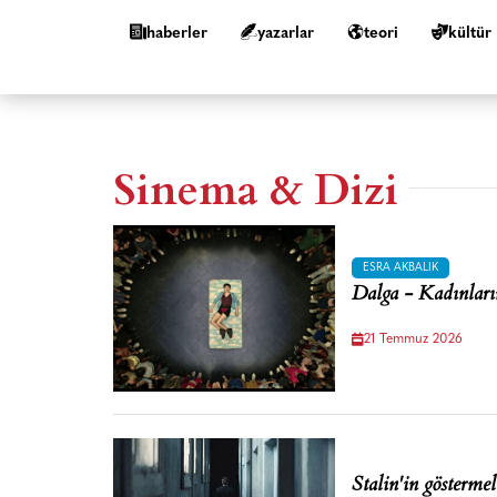
haberler
yazarlar
teori
kültür
Sinema & Dizi
ESRA AKBALIK
Dalga - Kadınların
21 Temmuz 2026
Stalin'in gösterme