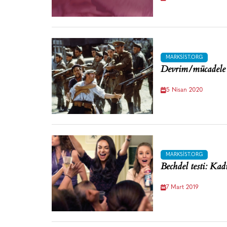
MARKSIST.ORG
Devrim/mücadele s
5 Nisan 2020
MARKSIST.ORG
Bechdel testi: Kad
7 Mart 2019