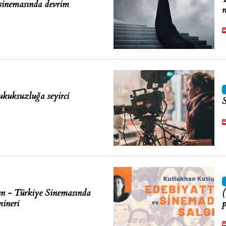
sinemasında devrim
m
ukuksuzluğa seyirci
S
an - Türkiye Sinemasında
(
mineri