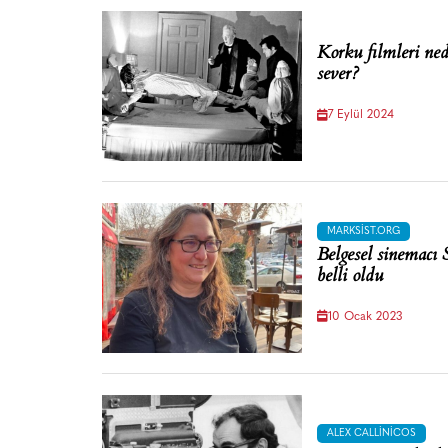
Korku filmleri ned
sever?
7 Eylül 2024
MARKSIST.ORG
Belgesel sinemacı 
belli oldu
10 Ocak 2023
ALEX CALLINICOS