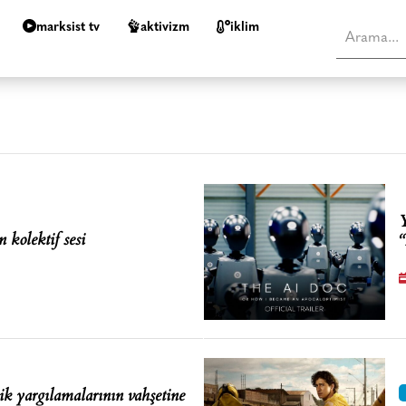
marksist tv
aktivizm
i̇klim
Y
 kolektif sesi
“
lik yargılamalarının vahşetine