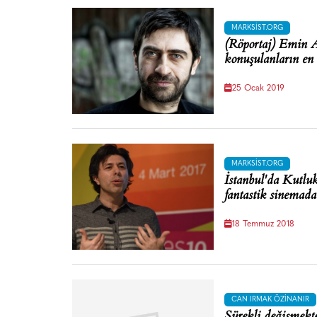
MARKSIST.ORG
(Röportaj) Emin A
konuşulanların en
25 Ocak 2019
MARKSIST.ORG
İstanbul'da Kutlu
fantastik sinemada 
18 Temmuz 2018
CAN IRMAK ÖZINANIR
Sürekli değişmekt