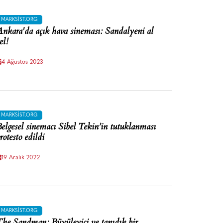
MARKSIST.ORG
nkara'da açık hava sineması: Sandalyeni al
el!
4 Ağustos 2023
MARKSIST.ORG
elgesel sinemacı Sibel Tekin’in tutuklanması
rotesto edildi
19 Aralık 2022
MARKSIST.ORG
he Sandman: Büyüleyici ve tanıdık bir