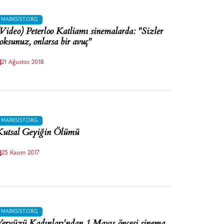
MARKSIST.ORG
Video) Peterloo Katliamı sinemalarda: "Sizler
oksunuz, onlarsa bir avuç"
21 Ağustos 2018
MARKSIST.ORG
utsal Geyiğin Ölümü
25 Kasım 2017
MARKSIST.ORG
eryüzü Kadınları'ndan 1 Mayıs öncesi sinema