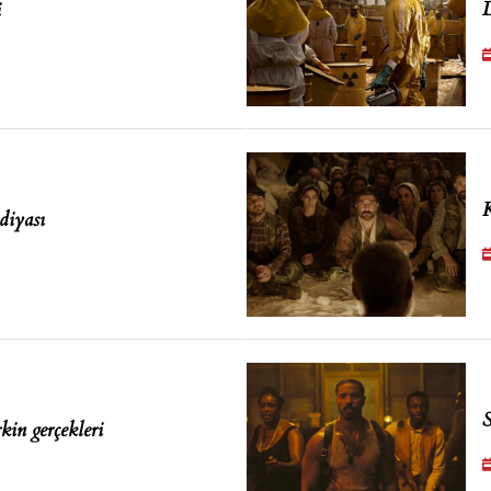
D
i
K
diyası
S
kin gerçekleri