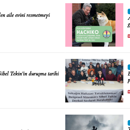
en aile evini resmetmeyi
A
g
Sibel Tekin’in duruşma tarihi
B
p
T