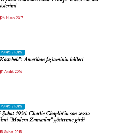
österimi
26 Nisan 2017
MARKSIST.ORG
Köstebek": Amerikan faşizminin hâlleri
11 Aralık 2016
MARKSIST.ORG
 Şubat 1936: Charlie Chaplin'in son sessiz
ilmi "Modern Zamanlar" gösterime girdi
5 Şubat 2015