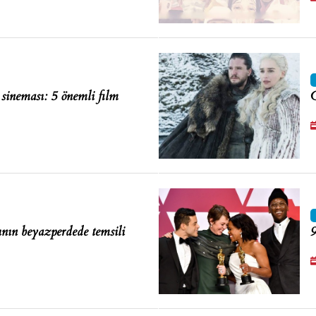
ineması: 5 önemli film
G
ının beyazperdede temsili
9