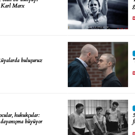
ç Karl Marx
g
Rüyalarda buluşuruz
"
ocular, hukukçular:
5
 dayanışma büyüyor
f