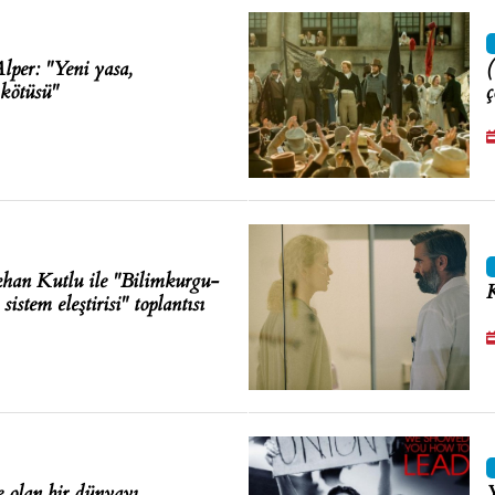
lper: "Yeni yasa,
(
 kötüsü"
ç
khan Kutlu ile "Bilimkurgu-
K
sistem eleştirisi" toplantısı
e olan bir dünyayı
Y