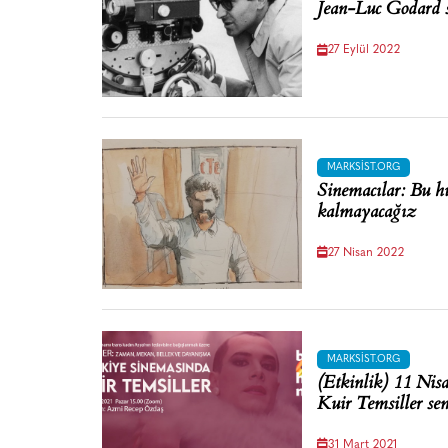
Jean-Luc Godard 
27 Eylül 2022
MARKSIST.ORG
Sinemacılar: Bu h
kalmayacağız
27 Nisan 2022
MARKSIST.ORG
(Etkinlik) 11 Nis
Kuir Temsiller se
31 Mart 2021