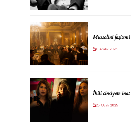
Mussolini faşizmi 
11 Aralık 2025
İkili cinsiyete ina
25 Ocak 2025