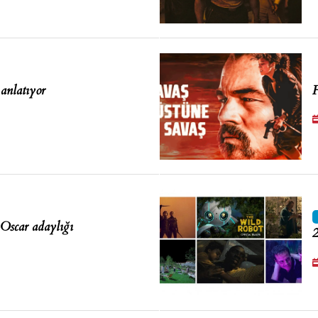
anlatıyor
F
t Oscar adaylığı
2