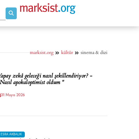
marksist.org
kültür
sinema & dizi
apay zekâ geleceği nasıl şekillendiriyor? -
Nasıl apokaloptimist oldum "
31 Mayıs 2026
ESRA AKBALIK