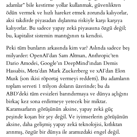
adamlar” bile kestirme yollar kullanmak, güvenlikten
ödün vermek ve hızlı hareket etmek zorunda kalıyorlar,
aksi takdirde piyasadan dışlanma riskiyle karşı karşıya
kalıyorlar. Bu sadece yapay zekâ piyasasına özgü değil;
bu, kapitalist sistemin mantığının ta kendisi.
Peki tüm bunların arkasında kim var? Aslında sadece beş
milyarder: OpenAI’dan Sam Altman, Anthropic’ten
Dario Amodei, Google’ın DeepMind’ından Demis
Hassabis, Meta’dan Mark Zuckerberg ve xAI’dan Elon
Musk (son ikisi röportaj vermeyi reddetti). Bu adamların
toplam serveti 1 trilyon doların üzerinde; bu da
ABD’deki tüm evsizleri barındırmaya ve dünya açlığını
birkaç kez sona erdirmeye yetecek bir miktar.
Karamsarların görüşünün aksine, yapay zekâ güç
peşinde koşan bir şey değil. Ve iyimserlerin görüşünün
aksine, daha gelişmiş yapay zekâ teknolojisi, kıtlıktan
arınmış, özgür bir dünya ile aramızdaki engel değil.