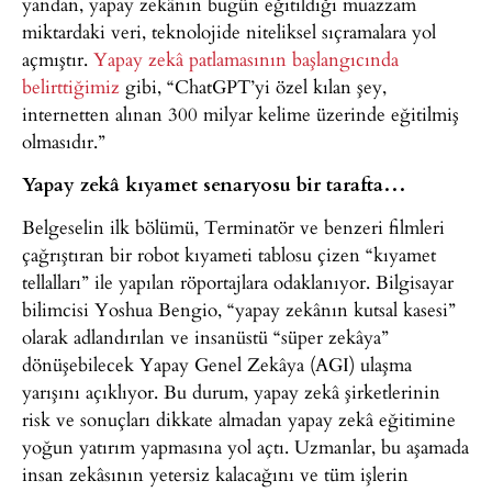
yandan, yapay zekânın bugün eğitildiği muazzam
miktardaki veri, teknolojide niteliksel sıçramalara yol
açmıştır.
Yapay zekâ patlamasının başlangıcında
belirttiğimiz
gibi, “ChatGPT’yi özel kılan şey,
internetten alınan 300 milyar kelime üzerinde eğitilmiş
olmasıdır.”
Yapay zekâ kıyamet senaryosu bir tarafta…
Belgeselin ilk bölümü, Terminatör ve benzeri filmleri
çağrıştıran bir robot kıyameti tablosu çizen “kıyamet
tellalları” ile yapılan röportajlara odaklanıyor. Bilgisayar
bilimcisi Yoshua Bengio, “yapay zekânın kutsal kasesi”
olarak adlandırılan ve insanüstü “süper zekâya”
dönüşebilecek Yapay Genel Zekâya (AGI) ulaşma
yarışını açıklıyor. Bu durum, yapay zekâ şirketlerinin
risk ve sonuçları dikkate almadan yapay zekâ eğitimine
yoğun yatırım yapmasına yol açtı. Uzmanlar, bu aşamada
insan zekâsının yetersiz kalacağını ve tüm işlerin