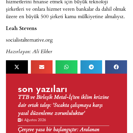
hizmetlerini finanse etmek için büyük teknoloji
şirketleri ve onlara hizmet veren bankalar da dahil olmak
üzere en büyük 500 şirketi kamu mülkiyetine almalıyız.
Leah Stevens
socialistalternative
.
org
Hazırlayan: Ali Ekber
son yazıları
TTB ve Birleşik Metal-İş'ten iklim krizine
dair ortak talep: 'Sıcakta çalışmaya karşı
yasal düzenleme zorunluluktur'
6 Ağustos 2026
Çerçeve yasa bir başlangıçtır: Aralanan