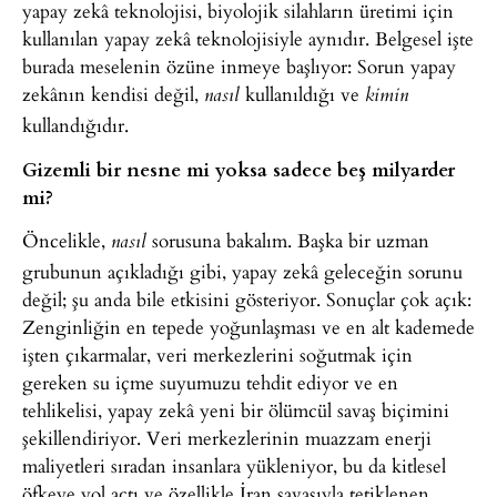
yapay zekâ teknolojisi, biyolojik silahların üretimi için
kullanılan yapay zekâ teknolojisiyle aynıdır. Belgesel işte
burada meselenin özüne inmeye başlıyor: Sorun yapay
zekânın kendisi değil,
kullanıldığı ve
nasıl
kimin
kullandığıdır.
Gizemli bir nesne mi yoksa sadece beş milyarder
mi?
Öncelikle,
sorusuna bakalım. Başka bir uzman
nasıl
grubunun açıkladığı gibi, yapay zekâ geleceğin sorunu
değil; şu anda bile etkisini gösteriyor. Sonuçlar çok açık:
Zenginliğin en tepede yoğunlaşması ve en alt kademede
işten çıkarmalar, veri merkezlerini soğutmak için
gereken su içme suyumuzu tehdit ediyor ve en
tehlikelisi, yapay zekâ yeni bir ölümcül savaş biçimini
şekillendiriyor. Veri merkezlerinin muazzam enerji
maliyetleri sıradan insanlara yükleniyor, bu da kitlesel
öfkeye yol açtı ve özellikle İran savaşıyla tetiklenen