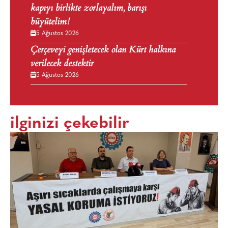
kapıyı birlikte zorlayalım, barışı
büyütelim!
5 Ağustos 2026
Çerçeveyi genişletecek olan Kürt halkına
verilecek destektir
5 Ağustos 2026
ilginizi çekebilir