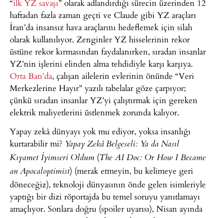
“
ilk YZ savaşı
” olarak adlandırdığı sürecin üzerinden 12
haftadan fazla zaman geçti ve Claude gibi YZ araçları
İran’da insansız hava araçlarını hedeflemek için silah
olarak kullanılıyor. Zenginler YZ hisselerinin rekor
üstüne rekor kırmasından faydalanırken, sıradan insanlar
YZ’nin işlerini elinden alma tehdidiyle karşı karşıya.
Orta Batı’da
, çalışan ailelerin evlerinin önünde “Veri
Merkezlerine Hayır” yazılı tabelalar göze çarpıyor;
çünkü sıradan insanlar YZ’yi çalıştırmak için gereken
elektrik maliyetlerini üstlenmek zorunda kalıyor.
Yapay zekâ dünyayı yok mu ediyor, yoksa insanlığı
kurtarabilir mi?
Yapay Zekâ Belgeseli: Ya da Nasıl
(
Kıyamet İyimseri Oldum
The AI Doc: Or How I Became
) (merak etmeyin, bu kelimeye geri
an Apocaloptimist
döneceğiz), teknoloji dünyasının önde gelen isimleriyle
yaptığı bir dizi röportajda bu temel soruyu yanıtlamayı
amaçlıyor. Sonlara doğru (spoiler uyarısı), Nisan ayında