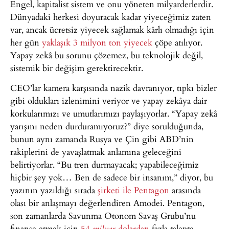
Engel, kapitalist sistem ve onu yöneten milyarderlerdir.
Dünyadaki herkesi doyuracak kadar yiyeceğimiz zaten
var, ancak ücretsiz yiyecek sağlamak kârlı olmadığı için
her gün
yaklaşık 3 milyon ton yiyecek
çöpe atılıyor.
Yapay zekâ bu sorunu çözemez, bu teknolojik değil,
sistemik bir değişim gerektirecektir.
CEO’lar kamera karşısında nazik davranıyor, tıpkı bizler
gibi oldukları izlenimini veriyor ve yapay zekâya dair
korkularımızı ve umutlarımızı paylaşıyorlar. “Yapay zekâ
yarışını neden durduramıyoruz?” diye sorulduğunda,
bunun aynı zamanda Rusya ve Çin gibi ABD’nin
rakiplerini de yavaşlatmak anlamına geleceğini
belirtiyorlar. “Bu tren durmayacak; yapabileceğimiz
hiçbir şey yok… Ben de sadece bir insanım,” diyor, bu
yazının yazıldığı sırada
şirketi ile Pentagon
arasında
olası bir anlaşmayı değerlendiren Amodei. Pentagon,
son zamanlarda Savunma Otonom Savaş Grubu’nu
finanse etmek için
54
dolardan
fazla talepte