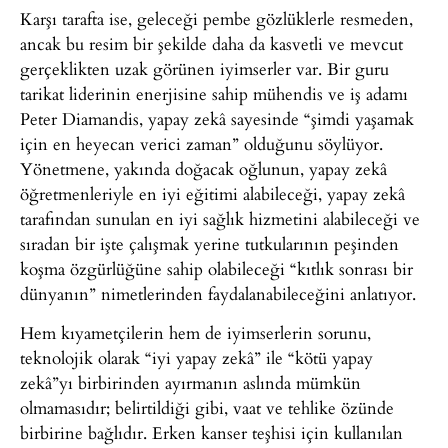
Karşı tarafta ise, geleceği pembe gözlüklerle resmeden,
ancak bu resim bir şekilde daha da kasvetli ve mevcut
gerçeklikten uzak görünen iyimserler var. Bir guru
tarikat liderinin enerjisine sahip mühendis ve iş adamı
Peter Diamandis, yapay zekâ sayesinde “şimdi yaşamak
için en heyecan verici zaman” olduğunu söylüyor.
Yönetmene, yakında doğacak oğlunun, yapay zekâ
öğretmenleriyle en iyi eğitimi alabileceği, yapay zekâ
tarafından sunulan en iyi sağlık hizmetini alabileceği ve
sıradan bir işte çalışmak yerine tutkularının peşinden
koşma özgürlüğüne sahip olabileceği “kıtlık sonrası bir
dünyanın” nimetlerinden faydalanabileceğini anlatıyor.
Hem kıyametçilerin hem de iyimserlerin sorunu,
teknolojik olarak “iyi yapay zekâ” ile “kötü yapay
zekâ”yı birbirinden ayırmanın aslında mümkün
olmamasıdır; belirtildiği gibi, vaat ve tehlike özünde
birbirine bağlıdır. Erken kanser teşhisi için kullanılan