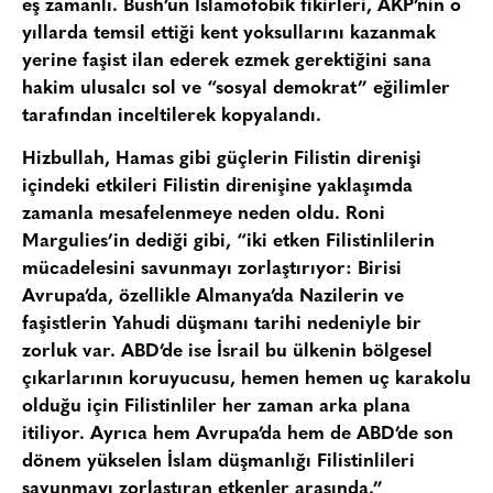
eş zamanlı. Bush’un İslamofobik fikirleri, AKP’nin o
yıllarda temsil ettiği kent yoksullarını kazanmak
yerine faşist ilan ederek ezmek gerektiğini sana
hakim ulusalcı sol ve “sosyal demokrat” eğilimler
tarafından inceltilerek kopyalandı.
Hizbullah, Hamas gibi güçlerin Filistin direnişi
içindeki etkileri Filistin direnişine yaklaşımda
zamanla mesafelenmeye neden oldu. Roni
Margulies’in dediği gibi, “iki etken Filistinlilerin
mücadelesini savunmayı zorlaştırıyor: Birisi
Avrupa’da, özellikle Almanya’da Nazilerin ve
faşistlerin Yahudi düşmanı tarihi nedeniyle bir
zorluk var. ABD’de ise İsrail bu ülkenin bölgesel
çıkarlarının koruyucusu, hemen hemen uç karakolu
olduğu için Filistinliler her zaman arka plana
itiliyor. Ayrıca hem Avrupa’da hem de ABD’de son
dönem yükselen İslam düşmanlığı Filistinlileri
savunmayı zorlaştıran etkenler arasında.”