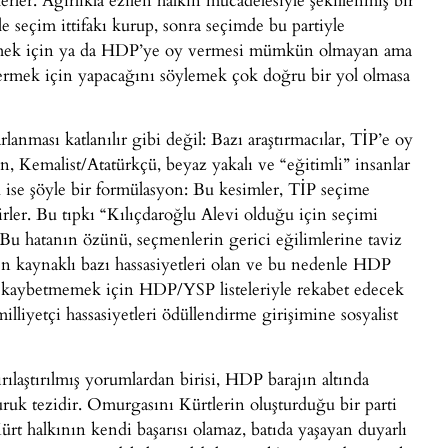
le seçim ittifakı kurup, sonra seçimde bu partiyle
lçmek için ya da HDP’ye oy vermesi mümkün olmayan ama
ermek için yapacağını söylemek çok doğru bir yol olmasa
lanması katlanılır gibi değil: Bazı araştırmacılar, TİP’e oy
, Kemalist/Atatürkçü, beyaz yakalı ve “eğitimli” insanlar
ise şöyle bir formülasyon: Bu kesimler, TİP seçime
er. Bu tıpkı “Kılıçdaroğlu Alevi olduğu için seçimi
 Bu hatanın özünü, seçmenlerin gerici eğilimlerine taviz
en kaynaklı bazı hassasiyetleri olan ve bu nedenle HDP
i kaybetmemek için HDP/YSP listeleriyle rekabet edecek
milliyetçi hassasiyetleri ödüllendirme girişimine sosyalist
ırılaştırılmış yorumlardan birisi, HDP barajın altında
ruk tezidir. Omurgasını Kürtlerin oluşturduğu bir parti
ürt halkının kendi başarısı olamaz, batıda yaşayan duyarlı