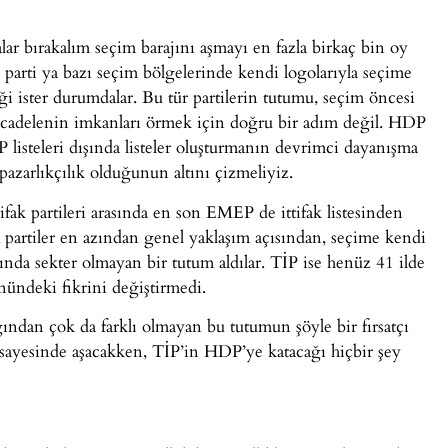
lar bırakalım seçim barajını aşmayı en fazla birkaç bin oy
ük parti ya bazı seçim bölgelerinde kendi logolarıyla seçime
ği ister durumdalar. Bu tür partilerin tutumu, seçim öncesi
mücadelenin imkanları örmek için doğru bir adım değil. HDP
P listeleri dışında listeler oluşturmanın devrimci dayanışma
 pazarlıkçılık olduğunun altını çizmeliyiz.
fak partileri arasında en son EMEP de ittifak listesinden
m partiler en azından genel yaklaşım açısından, seçime kendi
ında sekter olmayan bir tutum aldılar. TİP ise henüz 41 ilde
nündeki fikrini değiştirmedi.
ndan çok da farklı olmayan bu tutumun şöyle bir fırsatçı
sayesinde aşacakken, TİP’in HDP’ye katacağı hiçbir şey