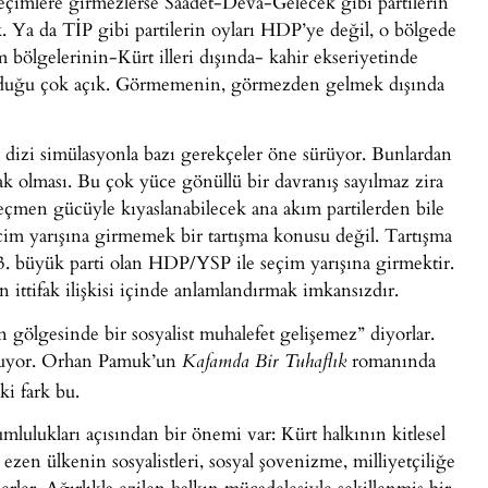
 seçimlere girmezlerse Saadet-Deva-Gelecek gibi partilerin
k. Ya da TİP gibi partilerin oyları HDP’ye değil, o bölgede
m bölgelerinin-Kürt illeri dışında- kahir ekseriyetinde
olduğu çok açık. Görmemenin, görmezden gelmek dışında
r dizi simülasyonla bazı gerekçeler öne sürüyor. Bunlardan
cak olması. Bu çok yüce gönüllü bir davranış sayılmaz zira
çmen gücüyle kıyaslanabilecek ana akım partilerden bile
im yarışına girmemek bir tartışma konusu değil. Tartışma
3. büyük parti olan HDP/YSP ile seçim yarışına girmektir.
n ittifak ilişkisi içinde anlamlandırmak imkansızdır.
n gölgesinde bir sosyalist muhalefet gelişemez” diyorlar.
lmuyor. Orhan Pamuk’un
romanında
Kafamda Bir Tuhaflık
ki fark bu.
mlulukları açısından bir önemi var: Kürt halkının kitlesel
 ezen ülkenin sosyalistleri, sosyal şovenizme, milliyetçiliğe
erler. Ağırlıkla ezilen halkın mücadelesiyle şekillenmiş bir