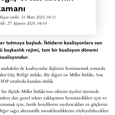
zamanı
Yayın tarihi:
31 Mart 2023, 04:11
lik: 27 Ağustos 2024, 04:03
yer tutmaya başladı. İktidarın koalisyonlara son
ü başkanlık rejimi, tam bir koalisyon dönemi
 koalisyondur.
ol muhalefet de koalisyonlar ilişkisini benimsemek zorunda
ist Güç Birliği ittifakı. Bir diğeri ise Millet İttifakı. Son
HDP etrafında kurulan ittifak.
r, bir ölçüde Millet İttifakı’nın etkisini üyeleri üzerinde
imlere dair genel sekter yaklaşımını benimsedikleri için ve
korumak için, özetle kendilerini saydıracakları ve güçlerini
diğer sağcı alternatifle mesafelendiklerini söyleyebilecekleri