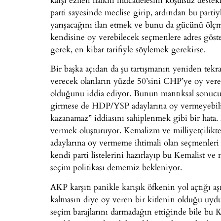
parti sayesinde meclise girip, ardından bu partiy
yarışacağını ilan etmek ve bunu da gücünü ö
kendisine oy verebilecek seçmenlere adres göst
gerek, en kibar tarifiyle söylemek gerekirse.
Bir başka açıdan da şu tartışmanın yeniden tekrar
verecek olanların yüzde 50’sini CHP’ye oy veren
olduğunu iddia ediyor. Bunun mantıksal sonucu 
girmese de HDP/YSP adaylarına oy vermeyebilirl
kazanamaz” iddiasını sahiplenmek gibi bir hata.
vermek oluşturuyor. Kemalizm ve milliyetçilikt
adaylarına oy vermeme ihtimali olan seçmenler
kendi parti listelerini hazırlayıp bu Kemalist ve 
seçim politikası dememiz bekleniyor.
AKP karşıtı panikle karışık öfkenin yol açtığı aş
kalmasın diye oy veren bir kitlenin olduğu uydu
seçim barajlarını darmadağın ettiğinde bile bu K