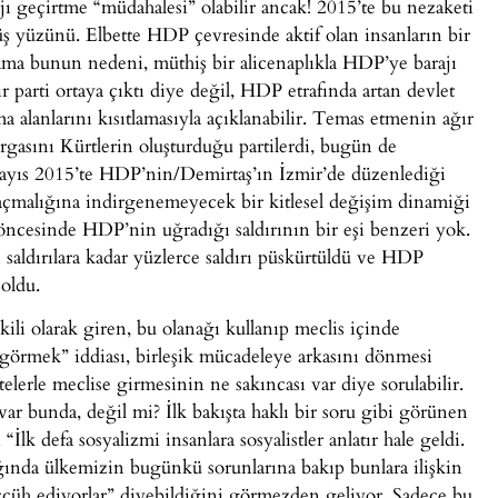
jı geçirtme “müdahalesi” olabilir ancak! 2015’te bu nezaketi
üş yüzünü. Elbette HDP çevresinde aktif olan insanların bir
 ama bunun nedeni, müthiş bir alicenaplıkla HDP’ye barajı
bir parti ortaya çıktı diye değil, HDP etrafında artan devlet
a alanlarını kısıtlamasıyla açıklanabilir. Temas etmenin ağır
gasını Kürtlerin oluşturduğu partilerdi, bugün de
Mayıs 2015’te HDP’nin/Demirtaş’ın İzmir’de düzenlediği
açmalığına indirgenemeyecek bir kitlesel değişim dinamiği
öncesinde HDP’nin uğradığı saldırının bir eşi benzeri yok.
aldırılara kadar yüzlerce saldırı püskürtüldü ve HDP
 oldu.
i olarak giren, bu olanağı kullanıp meclis içinde
görmek” iddiası, birleşik mücadeleye arkasını dönmesi
stelerle meclise girmesinin ne sakıncası var diye sorulabilir.
 var bunda, değil mi? İlk bakışta haklı bir soru gibi görünen
lk defa sosyalizmi insanlara sosyalistler anlatır hale geldi.
ığında ülkemizin bugünkü sorunlarına bakıp bunlara ilişkin
eccüh ediyorlar” diyebildiğini görmezden geliyor. Sadece bu