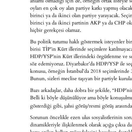
anlamı olmadığı için de, örneğin ortak listeyle
oyları en çok oy alan partiye katkı yapmış olaca
birinci ya da ikinci olan partiye yarayacak. Seçi
birinci ya da ikinci partinin AKP ya da CHP 
hiçbir gerekçesi olamaz.
Bu politik tutumu haklı göstermek isteyenler bi
birisi TİP’in Kürt illerinde seçimlere katılmaya
HDP/YSP’nin Kürt illerindeki örgütlenme ve se
söz edemiyoruz. Diyarbakır’da HDP/YSP ile seç
konusu, örneğin İstanbul’da 2018 seçimlerinde 
Bunun, sizleri meclise taşıyan bir partiyle kurula
Bazı arkadaşlar, daha dobra bir şekilde, “HDP’ni
Belli ki böyle düşünülüyor ama böyle konuşu
gösterdiği gibi, şahsi görüş/resmi görüş arasında
Sorunun öncelikle ezen ulus sosyalistlerinin soru
dinamikleriyle ilişkilenmek olarak açığa çıksa da
karşı ezilen halkın mücadelesini koşulsuz destekl