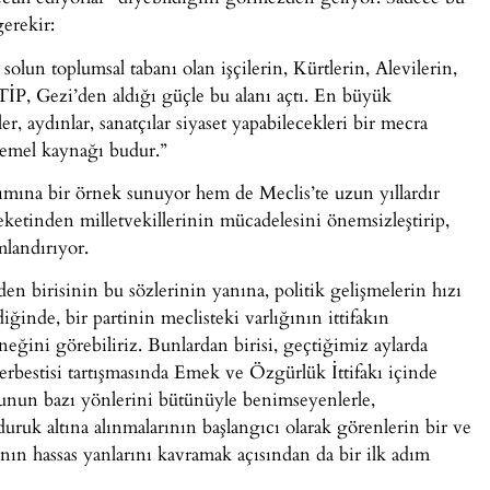
gerekir:
solun toplumsal tabanı olan işçilerin, Kürtlerin, Alevilerin,
. TİP, Gezi’den aldığı güçle bu alanı açtı. En büyük
ler, aydınlar, sanatçılar siyaset yapabilecekleri bir mecra
 temel kaynağı budur.”
ımına bir örnek sunuyor hem de Meclis’te uzun yıllardır
reketinden milletvekillerinin mücadelesini önemsizleştirip,
mlandırıyor.
inden birisinin bu sözlerinin yanına, politik gelişmelerin hızı
ğinde, bir partinin meclisteki varlığının ittifakın
ğini görebiliriz. Bunlardan birisi, geçtiğimiz aylarda
rbestisi tartışmasında Emek ve Özgürlük İttifakı içinde
nun bazı yönlerini bütünüyle benimseyenlerle,
uk altına alınmalarının başlangıcı olarak görenlerin bir ve
nın hassas yanlarını kavramak açısından da bir ilk adım