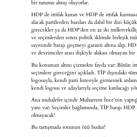
bir tutumu almış oluyorlar.
HDP ile ittifak kuran ve HDP ile ittifak kurmasa
alacak partilerden bazıları da dahil bir dizi küç
girecekler ya da HDP’den en az iki milletvekilli
ve seçimlerden sonra politik iklimde birleşik 
sayesinde barajı geçmeyi garanti altına alıp, HD
ve devrimciler arası ilişkiyle alakası olmayan bir
Bu konunun altını çizmekte fayda var: Bütün itti
seçimlere gireceğini açıkladı. TİP dışındaki tü
logosuyla, kendi parti listesiyle girmemek anlam
kendi logosu ve adaylarıyla seçime katılacağı yö
Ana muhalefet içinde Muharrem İnce’nin yaptığı
yanı var: Seçimler bağlamında, TİP barajı HDP 
olmayacak!
Bu tartışmada sorunun özü budur!