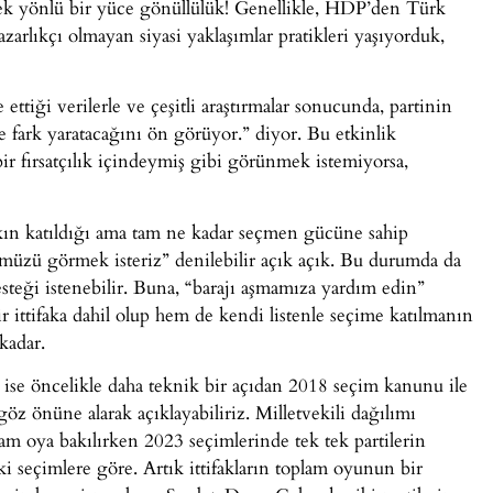
tek yönlü bir yüce gönüllülük! Genellikle, HDP’den Türk
arlıkçı olmayan siyasi yaklaşımlar pratikleri yaşıyorduk,
ettiği verilerle ve çeşitli araştırmalar sonucunda, partinin
ine fark yaratacağını ön görüyor.” diyor. Bu etkinlik
bir fırsatçılık içindeymiş gibi görünmek istemiyorsa,
akın katıldığı ama tam ne kadar seçmen gücüne sahip
üzü görmek isteriz” denilebilir açık açık. Bu durumda da
steği istenebilir. Buna, “barajı aşmamıza yardım edin”
r ittifaka dahil olup hem de kendi listenle seçime katılmanın
kadar.
ise öncelikle daha teknik bir açıdan 2018 seçim kanunu ile
öz önüne alarak açıklayabiliriz. Milletvekili dağılımı
lam oya bakılırken 2023 seçimlerinde tek tek partilerin
ki seçimlere göre. Artık ittifakların toplam oyunun bir