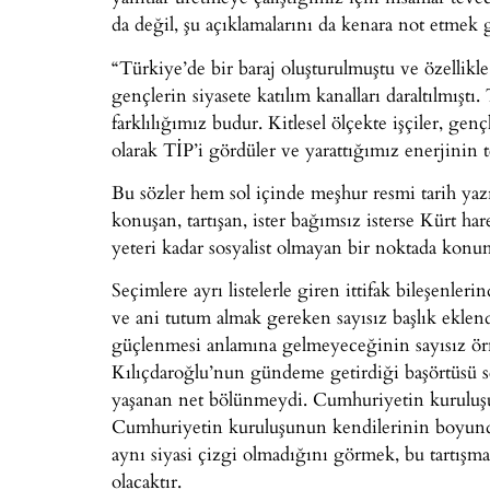
da değil, şu açıklamalarını da kenara not etmek 
“Türkiye’de bir baraj oluşturulmuştu ve özellikle 
gençlerin siyasete katılım kanalları daraltılmıştı
farklılığımız budur. Kitlesel ölçekte işçiler, genç
olarak TİP’i gördüler ve yarattığımız enerjinin
Bu sözler hem sol içinde meşhur resmi tarih yaz
konuşan, tartışan, ister bağımsız isterse Kürt ha
yeteri kadar sosyalist olmayan bir noktada konu
Seçimlere ayrı listelerle giren ittifak bileşenler
ve ani tutum almak gereken sayısız başlık eklendi
güçlenmesi anlamına gelmeyeceğinin sayısız örne
Kılıçdaroğlu’nun gündeme getirdiği başörtüsü se
yaşanan net bölünmeydi. Cumhuriyetin kuruluşu
Cumhuriyetin kuruluşunun kendilerinin boyundur
aynı siyasi çizgi olmadığını görmek, bu tartışma
olacaktır.