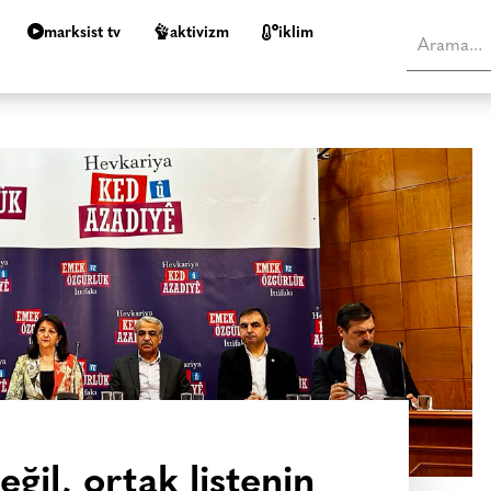
marksist tv
aktivizm
i̇klim
eğil, ortak listenin