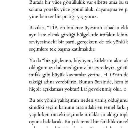
Burada bir yüce gönüllülük var elbette ama bu 
soluna yönelik yüce gönüllülük, dayanışma ve paz
yine benzer bir pratiği yaşıyoruz.
Bazıları, “TİP, on binlerce üyesinin sahadan elde 
ayrı liste olarak girdiği bölgelerde ittifakın leh
seviyesindeki bir parti, gerçekten de tek yönlü 
seçimlere tek başına katılmalıdır.
Ya da “biz güçlenen, büyüyen, kitlelerin akın 
olduğumuzu bilemediğimiz bir evredeyiz, gücüm
ittifak gibi büyük kavramlar yerine, HDP’nin de
taktiği adını verebiliriz. Bunun ötesinde, hem bi
hiçbir açıklaması yoktur! Laf gevelenmiş olur, o 
Bu tek yönlü yaklaşımın neden yanlış olduğunu 
şimdiki seçim kanunu arasındaki en temel farkı g
yapılırken önceki seçimde ittifakların aldığı top
oyuna bakılacak. Bu çok temel bir farklılık önce