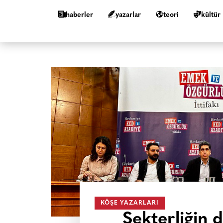
haberler
yazarlar
teori
kültür
KÖŞE YAZARLARI
Sekterliğin d