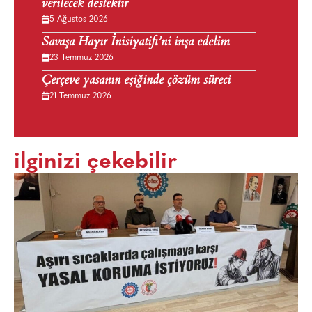
verilecek destektir
5 Ağustos 2026
Savaşa Hayır İnisiyatifi’ni inşa edelim
23 Temmuz 2026
Çerçeve yasanın eşiğinde çözüm süreci
21 Temmuz 2026
ilginizi çekebilir