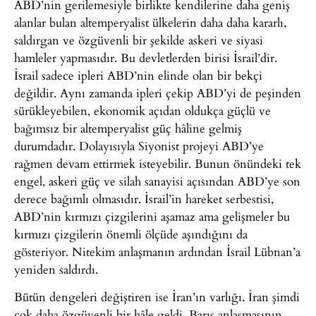
ABD’nin gerilemesiyle birlikte kendilerine daha geniş
alanlar bulan altemperyalist ülkelerin daha daha kararlı,
saldırgan ve özgüvenli bir şekilde askeri ve siyasi
hamleler yapmasıdır. Bu devletlerden birisi İsrail’dir.
İsrail sadece ipleri ABD’nin elinde olan bir bekçi
değildir. Aynı zamanda ipleri çekip ABD’yi de peşinden
sürükleyebilen, ekonomik açıdan oldukça güçlü ve
bağımsız bir altemperyalist güç hâline gelmiş
durumdadır. Dolayısıyla Siyonist projeyi ABD’ye
rağmen devam ettirmek isteyebilir. Bunun önündeki tek
engel, askeri güç ve silah sanayisi açısından ABD’ye son
derece bağımlı olmasıdır. İsrail’in hareket serbestisi,
ABD’nin kırmızı çizgilerini aşamaz ama gelişmeler bu
kırmızı çizgilerin önemli ölçüde aşındığını da
gösteriyor. Nitekim anlaşmanın ardından İsrail Lübnan’a
yeniden saldırdı.
Bütün dengeleri değiştiren ise İran’ın varlığı. İran şimdi
çok daha özgüvenli bir hâle geldi. Barış anlaşmasının