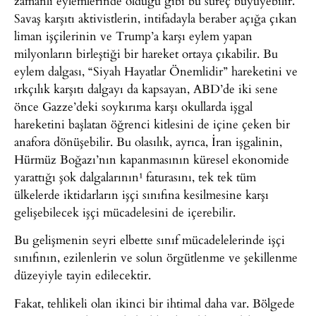
zamanlı eylemlerinde olduğu gibi bu süreç büyüyebilir.
Savaş karşıtı aktivistlerin, intifadayla beraber açığa çıkan
liman işçilerinin ve Trump’a karşı eylem yapan
milyonların birleştiği bir hareket ortaya çıkabilir. Bu
eylem dalgası, “Siyah Hayatlar Önemlidir” hareketini ve
ırkçılık karşıtı dalgayı da kapsayan, ABD’de iki sene
önce Gazze’deki soykırıma karşı okullarda işgal
hareketini başlatan öğrenci kitlesini de içine çeken bir
anafora dönüşebilir. Bu olasılık, ayrıca, İran işgalinin,
Hürmüz Boğazı’nın kapanmasının küresel ekonomide
yarattığı şok dalgalarının¹
faturasını, tek tek tüm
ülkelerde iktidarların işçi sınıfına kesilmesine karşı
gelişebilecek işçi mücadelesini de içerebilir.
Bu gelişmenin seyri elbette sınıf mücadelelerinde işçi
sınıfının, ezilenlerin ve solun örgütlenme ve şekillenme
düzeyiyle tayin edilecektir.
Fakat, tehlikeli olan ikinci bir ihtimal daha var. Bölgede