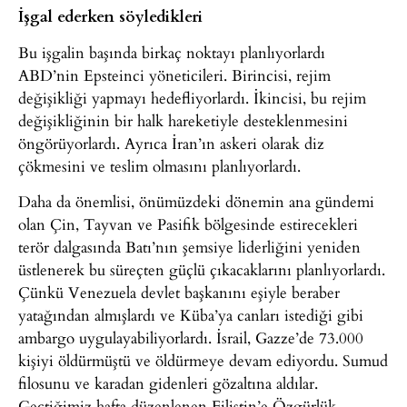
İşgal ederken söyledikleri
Bu işgalin başında birkaç noktayı planlıyorlardı
ABD’nin Epsteinci yöneticileri. Birincisi, rejim
değişikliği yapmayı hedefliyorlardı. İkincisi, bu rejim
değişikliğinin bir halk hareketiyle desteklenmesini
öngörüyorlardı. Ayrıca İran’ın askeri olarak diz
çökmesini ve teslim olmasını planlıyorlardı.
Daha da önemlisi, önümüzdeki dönemin ana gündemi
olan Çin, Tayvan ve Pasifik bölgesinde estirecekleri
terör dalgasında Batı’nın şemsiye liderliğini yeniden
üstlenerek bu süreçten güçlü çıkacaklarını planlıyorlardı.
Çünkü Venezuela devlet başkanını eşiyle beraber
yatağından almışlardı ve Küba’ya canları istediği gibi
ambargo uygulayabiliyorlardı. İsrail, Gazze’de 73.000
kişiyi öldürmüştü ve öldürmeye devam ediyordu. Sumud
filosunu ve karadan gidenleri gözaltına aldılar.
Geçtiğimiz hafta düzenlenen Filistin’e Özgürlük