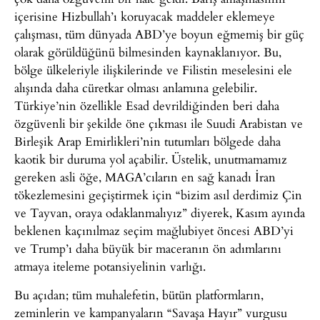
içerisine Hizbullah’ı koruyacak maddeler eklemeye
çalışması, tüm dünyada ABD’ye boyun eğmemiş bir güç
olarak görüldüğünü bilmesinden kaynaklanıyor. Bu,
bölge ülkeleriyle ilişkilerinde ve Filistin meselesini ele
alışında daha cüretkar olması anlamına gelebilir.
Türkiye’nin özellikle Esad devrildiğinden beri daha
özgüvenli bir şekilde öne çıkması ile Suudi Arabistan ve
Birleşik Arap Emirlikleri’nin tutumları bölgede daha
kaotik bir duruma yol açabilir. Üstelik, unutmamamız
gereken asli öğe, MAGA’cıların en sağ kanadı İran
tökezlemesini geçiştirmek için “bizim asıl derdimiz Çin
ve Tayvan, oraya odaklanmalıyız” diyerek, Kasım ayında
beklenen kaçınılmaz seçim mağlubiyet öncesi ABD’yi
ve Trump’ı daha büyük bir maceranın ön adımlarını
atmaya iteleme potansiyelinin varlığı.
Bu açıdan; tüm muhalefetin, bütün platformların,
zeminlerin ve kampanyaların “Savaşa Hayır” vurgusu