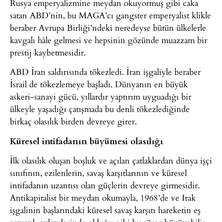
Rusya emperyalizmine meydan okuyormuş gibi caka
satan ABD’nin, bu MAGA’cı gangster emperyalist klikle
beraber Avrupa Birliği’ndeki neredeyse bütün ülkelerle
kavgalı hâle gelmesi ve hepsinin gözünde muazzam bir
prestij kaybetmesidir.
ABD İran saldırısında tökezledi. İran işgaliyle beraber
İsrail de tökezlemeye başladı. Dünyanın en büyük
askeri-sanayi gücü, yıllardır yaptırım uyguadığı bir
ülkeyle yaşadığı çatışmada bu denli tökezlediğinde
birkaç olasılık birden devreye girer.
Küresel intifadanın büyümesi olasılığı
İlk olasılık oluşan boşluk ve açılan çatlaklardan dünya işçi
sınıfının, ezilenlerin, savaş karşıtlarının ve küresel
intifadanın uzantısı olan güçlerin devreye girmesidir.
Antikapitalist bir meydan okumayla, 1968’de ve Irak
işgalinin başlarındaki küresel savaş karşıtı hareketin eş