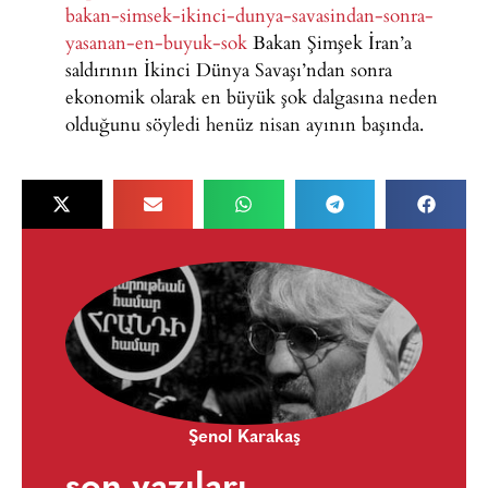
bakan-simsek-ikinci-dunya-savasindan-sonra-
yasanan-en-buyuk-sok
Bakan Şimşek İran’a
saldırının İkinci Dünya Savaşı’ndan
sonra
ekonomik olarak en büyük şok dalgasına neden
olduğunu
söyledi henüz nisan ayının başında.
Şenol Karakaş
son yazıları