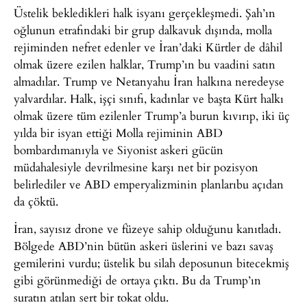
Üstelik bekledikleri halk isyanı gerçekleşmedi. Şah’ın
oğlunun etrafındaki bir grup dalkavuk dışında, molla
rejiminden nefret edenler ve İran’daki Kürtler de dâhil
olmak üzere ezilen halklar, Trump’ın bu vaadini satın
almadılar. Trump ve Netanyahu İran halkına neredeyse
yalvardılar. Halk, işçi sınıfı, kadınlar ve başta Kürt halkı
olmak üzere tüm ezilenler Trump’a burun kıvırıp, iki üç
yılda bir isyan ettiği Molla rejiminin ABD
bombardımanıyla ve Siyonist askeri gücün
müdahalesiyle devrilmesine karşı net bir pozisyon
belirlediler ve ABD emperyalizminin planlarıbu açıdan
da çöktü.
İran, sayısız drone ve füzeye sahip olduğunu kanıtladı.
Bölgede ABD’nin bütün askeri üslerini ve bazı savaş
gemilerini vurdu; üstelik bu silah deposunun bitecekmiş
gibi görünmediği de ortaya çıktı. Bu da Trump’ın
suratın atılan sert bir tokat oldu.