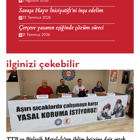
5 Ağustos 2026
Savaşa Hayır İnisiyatifi’ni inşa edelim
23 Temmuz 2026
Çerçeve yasanın eşiğinde çözüm süreci
21 Temmuz 2026
ilginizi çekebilir