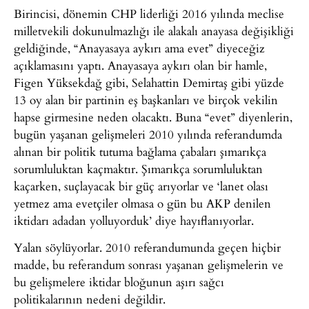
Birincisi, dönemin CHP liderliği 2016 yılında meclise
milletvekili dokunulmazlığı ile alakalı anayasa değişikliği
geldiğinde, “Anayasaya aykırı ama evet” diyeceğiz
açıklamasını yaptı. Anayasaya aykırı olan bir hamle,
Figen Yüksekdağ gibi, Selahattin Demirtaş gibi yüzde
13 oy alan bir partinin eş başkanları ve birçok vekilin
hapse girmesine neden olacaktı. Buna “evet” diyenlerin,
bugün yaşanan gelişmeleri 2010 yılında referandumda
alınan bir politik tutuma bağlama çabaları şımarıkça
sorumluluktan kaçmaktır. Şımarıkça sorumluluktan
kaçarken, suçlayacak bir güç arıyorlar ve ‘lanet olası
yetmez ama evetçiler olmasa o gün bu AKP denilen
iktidarı adadan yolluyorduk’ diye hayıflanıyorlar.
Yalan söylüyorlar. 2010 referandumunda geçen hiçbir
madde, bu referandum sonrası yaşanan gelişmelerin ve
bu gelişmelere iktidar bloğunun aşırı sağcı
politikalarının nedeni değildir.