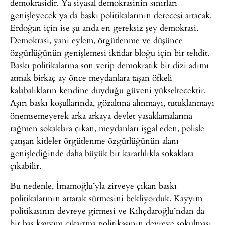
demokrasidir. Ya siyasal demokrasinin sınırları
genişleyecek ya da baskı politikalarının derecesi artacak.
Erdoğan için ise şu anda en gereksiz şey demokrasi.
Demokrasi, yani eylem, örgütlenme ve düşünce
özgürlüğünün genişlemesi iktidar bloğu için bir tehdit.
Baskı politikalarına son verip demokratik bir dizi adımı
atmak birkaç ay önce meydanlara taşan öfkeli
kalabalıkların kendine duyduğu güveni yükseltecektir.
Aşırı baskı koşullarında, gözaltına alınmayı, tutuklanmayı
önemsemeyerek arka arkaya devlet yasaklamalarına
rağmen sokaklara çıkan, meydanları işgal eden, polisle
çatışan kitleler örgütlenme özgürlüğünün alanı
genişlediğinde daha büyük bir kararlılıkla sokaklara
çıkabilir.
Bu nedenle, İmamoğlu’yla zirveye çıkan baskı
politikalarının artarak sürmesini bekliyorduk. Kayyım
politikasının devreye girmesi ve Kılıçdaroğlu’ndan da
bir baş kayyım çıkartma politikasının devreye sokulması