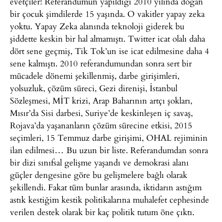
evetçiler! Referandumun yapıldığı 2010 yılında doğan
bir çocuk şimdilerde 15 yaşında. O vakitler yapay zeka
yoktu. Yapay Zeka alanında teknoloji giderek bu
şiddette keskin bir hal almamıştı. Twitter icat olalı daha
dört sene geçmiş, Tik Tok’un ise icat edilmesine daha 4
sene kalmıştı. 2010 referandumundan sonra sert bir
mücadele dönemi şekillenmiş, darbe girişimleri,
yolsuzluk, çözüm süreci, Gezi direnişi, İstanbul
Sözleşmesi, MİT krizi, Arap Baharının artçı şokları,
Mısır’da Sisi darbesi, Suriye’de keskinleşen iç savaş,
Rojava’da yaşananların çözüm sürecine etkisi, 2015
seçimleri, 15 Temmuz darbe girişimi, OHAL rejiminin
ilan edilmesi… Bu uzun bir liste. Referandumdan sonra
bir dizi sınıfsal gelişme yaşandı ve demokrasi alanı
güçler dengesine göre bu gelişmelere bağlı olarak
şekillendi. Fakat tüm bunlar arasında, iktidarın astığım
astık kestiğim kestik politikalarına muhalefet cephesinde
verilen destek olarak bir kaç politik tutum öne çıktı.