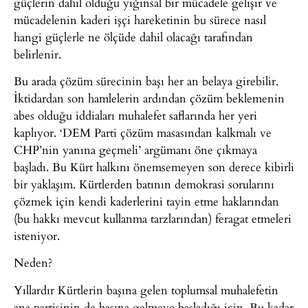
güçlerin dahil olduğu yığınsal bir mücadele gelişir ve
mücadelenin kaderi işçi hareketinin bu sürece nasıl
hangi güçlerle ne ölçüde dahil olacağı tarafından
belirlenir.
Bu arada çözüm sürecinin başı her an belaya girebilir.
İktidardan son hamlelerin ardından çözüm beklemenin
abes olduğu iddiaları muhalefet saflarında her yeri
kaplıyor. ‘DEM Parti çözüm masasından kalkmalı ve
CHP’nin yanına geçmeli’ argümanı öne çıkmaya
başladı. Bu Kürt halkını önemsemeyen son derece kibirli
bir yaklaşım. Kürtlerden batının demokrasi sorularını
çözmek için kendi kaderlerini tayin etme haklarından
(bu hakkı mevcut kullanma tarzlarından) feragat etmeleri
isteniyor.
Neden?
Yıllardır Kürtlerin başına gelen toplumsal muhalefetin
ana partisinin de başına gelmeye başladığı için. Bu kadar