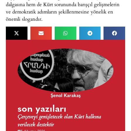
dalgasına hem de Kürt sorununda barışçıl gelişmelerin
ve demokratik adımların şekillenmesine yönelik en
önemli slogandır.
Şenol Karakaş
son yazıları
Çerçeveyi genişletecek olan Kürt halkına
verilecek destektir