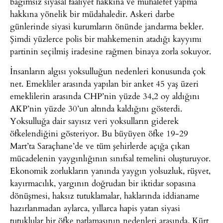
bağımsız siyasal faaliyet hakkına ve muhalefet yapma
hakkına yönelik bir müdahaledir. Askeri darbe
günlerinde siyasi kurumların önünde jandarma bekler.
Şimdi yüzlerce polis bir mahkemenin atadığı kayyımı
partinin seçilmiş iradesine rağmen binaya zorla sokuyor.
İnsanların algısı yoksulluğun nedenleri konusunda çok
net. Emekliler arasında yapılan bir anket 45 yaş üzeri
emeklilerin arasında CHP’nin yüzde 34,2 oy aldığını
AKP’nin yüzde 30’un altında kaldığını gösterdi.
Yoksulluğa dair sayısız veri yoksulların giderek
öfkelendiğini gösteriyor. Bu büyüyen öfke 19-29
Mart’ta Saraçhane’de ve tüm şehirlerde açığa çıkan
mücadelenin yaygınlığının sınıfsal temelini oluşturuyor.
Ekonomik zorlukların yanında yaygın yolsuzluk, rüşvet,
kayırmacılık, yargının doğrudan bir iktidar sopasına
dönüşmesi, haksız tutuklamalar, haklarında iddianame
hazırlanmadan aylarca, yıllarca hapis yatan siyasi
tutuklular bir öfke patlamasının nedenleri arasında. Kürt