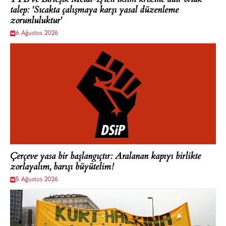
TTB ve Birleşik Metal-İş'ten iklim krizine dair ortak
talep: 'Sıcakta çalışmaya karşı yasal düzenleme
zorunluluktur'
6 Ağustos 2026
Çerçeve yasa bir başlangıçtır: Aralanan kapıyı birlikte
zorlayalım, barışı büyütelim!
5 Ağustos 2026