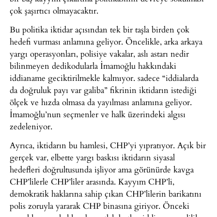
çok şaşırtıcı olmayacaktır.
Bu politika iktidar açısından tek bir taşla birden çok
hedefi vurması anlamına geliyor. Öncelikle, arka arkaya
yargı operasyonları, polisiye vakalar, aslı astarı nedir
bilinmeyen dedikodularla İmamoğlu hakkındaki
iddianame geciktirilmekle kalmıyor. sadece “iddialarda
da doğruluk payı var galiba” fikrinin iktidarın istediği
ölçek ve hızda olmasa da yayılması anlamına geliyor.
İmamoğlu’nun seçmenler ve halk üzerindeki algısı
zedeleniyor.
Ayrıca, iktidarın bu hamlesi, CHP’yi yıpratıyor. Açık bir
gerçek var, elbette yargı baskısı iktidarın siyasal
hedefleri doğrultusunda işliyor ama görünürde kavga
CHP’lilerle CHP’liler arasında. Kayyım CHP’li,
demokratik haklarına sahip çıkan CHP’lilerin barikatını
polis zoruyla yararak CHP binasına giriyor. Önceki