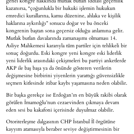
genel kongre hakkında mutlak butlan iddiası geçerlilik
kazanırsa, “çoğunlukla bir hukuki işlemin hukukun
emredici kurallarına, kamu düzenine, ahlaka ve kişilik
haklarına aykırılığı” sonucu doğar ve bu önceki
kongrenin baştan sona geçersiz olduğu anlamına gelir.
Mutlak butlan davalarında zamanaşımı olmaması 14.
Asliye Mahkemesi kararıyla tüm partiler için tehlikeli bir
sonuç doğurdu. Eski kongre yeni kongre eski liderlik
yeni liderlik arasındaki çekişmeleri bu partiyi anketlerde
AKP ile baş başa ya da önünde gösteren verilerin
değişmesine birbirini yiyenlerin yarattığı güvensizlikle
seçmen kitlesinde itibar kaybı yaşamasına neden olabilir.
Bir başka gerekçe ise Erdoğan’ın en büyük rakibi olarak
görülen İmamoğlu’nun cezaevinden çıkmaya devam
eden sesi bu kakafoni içerisinde duyulmaz olabilir.
Otoriterleşme dalgasının CHP İstanbul İl örgütüne
kayyım atamasıyla beraber seviye değiştirmesinin bir