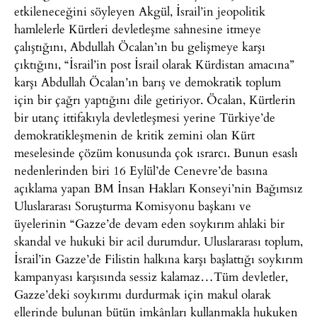
etkileneceğini söyleyen Akgül, İsrail’in jeopolitik
hamlelerle Kürtleri devletleşme sahnesine itmeye
çalıştığını, Abdullah Öcalan’ın bu gelişmeye karşı
çıktığını, “İsrail’in post İsrail olarak Kürdistan amacına”
karşı Abdullah Öcalan’ın barış ve demokratik toplum
için bir çağrı yaptığını dile getiriyor. Öcalan, Kürtlerin
bir utanç ittifakıyla devletleşmesi yerine Türkiye’de
demokratikleşmenin de kritik zemini olan Kürt
meselesinde çözüm konusunda çok ısrarcı. Bunun esaslı
nedenlerinden biri 16 Eylül’de Cenevre’de basına
açıklama yapan BM İnsan Hakları Konseyi’nin Bağımsız
Uluslararası Soruşturma Komisyonu başkanı ve
üyelerinin “Gazze’de devam eden soykırım ahlaki bir
skandal ve hukuki bir acil durumdur. Uluslararası toplum,
İsrail’in Gazze’de Filistin halkına karşı başlattığı soykırım
kampanyası karşısında sessiz kalamaz…Tüm devletler,
Gazze’deki soykırımı durdurmak için makul olarak
ellerinde bulunan bütün imkânları kullanmakla hukuken