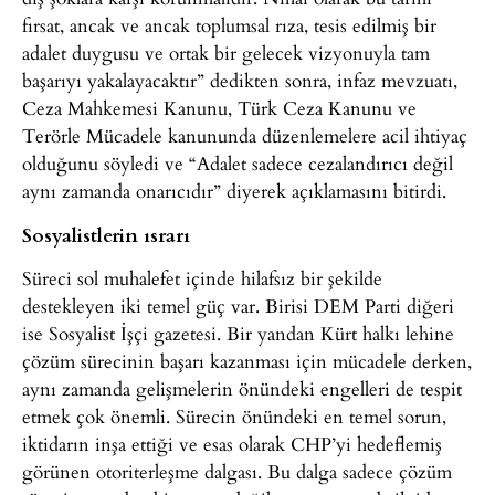
fırsat, ancak ve ancak toplumsal rıza, tesis edilmiş bir
adalet duygusu ve ortak bir gelecek vizyonuyla tam
başarıyı yakalayacaktır” dedikten sonra, infaz mevzuatı,
Ceza Mahkemesi Kanunu, Türk Ceza Kanunu ve
Terörle Mücadele kanununda düzenlemelere acil ihtiyaç
olduğunu söyledi ve “Adalet sadece cezalandırıcı değil
aynı zamanda onarıcıdır” diyerek açıklamasını bitirdi.
Sosyalistlerin ısrarı
Süreci sol muhalefet içinde hilafsız bir şekilde
destekleyen iki temel güç var. Birisi DEM Parti diğeri
ise Sosyalist İşçi gazetesi. Bir yandan Kürt halkı lehine
çözüm sürecinin başarı kazanması için mücadele derken,
aynı zamanda gelişmelerin önündeki engelleri de tespit
etmek çok önemli. Sürecin önündeki en temel sorun,
iktidarın inşa ettiği ve esas olarak CHP’yi hedeflemiş
görünen otoriterleşme dalgası. Bu dalga sadece çözüm