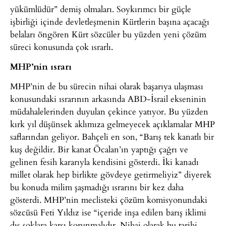
yükümlüdür” demiş olmaları. Soykırımcı bir güçle
işbirliği içinde devletleşmenin Kürtlerin başına açacağı
belaları öngören Kürt sözcüler bu yüzden yeni çözüm
süreci konusunda çok ısrarlı.
MHP’nin ısrarı
MHP’nin de bu sürecin nihai olarak başarıya ulaşması
konusundaki ısrarının arkasında ABD-İsrail ekseninin
müdahalelerinden duyulan çekince yatıyor. Bu yüzden
kırk yıl düşünsek aklımıza gelmeyecek açıklamalar MHP
saflarından geliyor. Bahçeli en son, “Barış tek kanatlı bir
kuş değildir. Bir kanat Öcalan’ın yaptığı çağrı ve
gelinen fesih kararıyla kendisini gösterdi. İki kanadı
millet olarak hep birlikte gövdeye getirmeliyiz” diyerek
bu konuda milim şaşmadığı ısrarını bir kez daha
gösterdi. MHP’nin meclisteki çözüm komisyonundaki
sözcüsü Feti Yıldız ise “içeride inşa edilen barış iklimi
dış şoklara karşı korunmalıdır. Nihai olarak bu tarihi