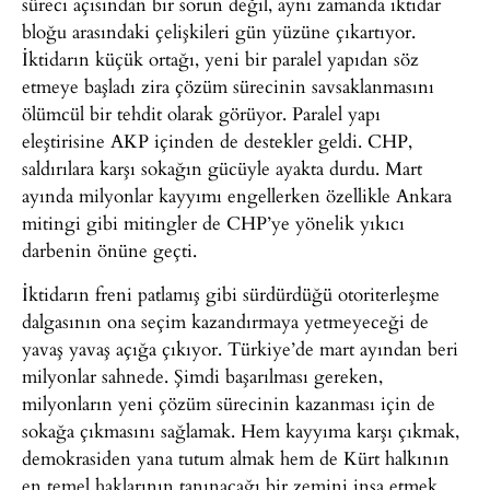
süreci açısından bir sorun değil, aynı zamanda iktidar
bloğu arasındaki çelişkileri gün yüzüne çıkartıyor.
İktidarın küçük ortağı, yeni bir paralel yapıdan söz
etmeye başladı zira çözüm sürecinin savsaklanmasını
ölümcül bir tehdit olarak görüyor. Paralel yapı
eleştirisine AKP içinden de destekler geldi. CHP,
saldırılara karşı sokağın gücüyle ayakta durdu. Mart
ayında milyonlar kayyımı engellerken özellikle Ankara
mitingi gibi mitingler de CHP’ye yönelik yıkıcı
darbenin önüne geçti.
İktidarın freni patlamış gibi sürdürdüğü otoriterleşme
dalgasının ona seçim kazandırmaya yetmeyeceği de
yavaş yavaş açığa çıkıyor. Türkiye’de mart ayından beri
milyonlar sahnede. Şimdi başarılması gereken,
milyonların yeni çözüm sürecinin kazanması için de
sokağa çıkmasını sağlamak. Hem kayyıma karşı çıkmak,
demokrasiden yana tutum almak hem de Kürt halkının
en temel haklarının tanınacağı bir zemini inşa etmek