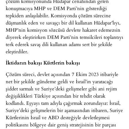
çözüm komisyonunda Hüdapar cenahından gelen
konuşmacıya MHP ve DEM Parti’nin gösterdiği
tepkiden anlaşılabilir. Komisyonda çözüm sürecine
düşmanlık eden ve savaşçı bir dil kullanan Hüdapar’lıyı,
MHP’nin komisyon sözcüsü devlete hakaret edemezsin
diyerek eleştirirken DEM Parti’nin temsilcileri toplantıyı
terk ederek savaş dili kullanan adamı sert bir şekilde
eleştirdiler.
İktidarın bakışı Kürtlerin bakışı
Çözüm süreci, devlet açısından 7 Ekim 2023 itibariyle
net bir şekilde gündeme geldi ve İsrail’in yaratacağı
şiddet sarmalı ve Suriye’deki gelişmeler gibi ani rejim
değişiklikleri Türkiye açısından bir tehdit olarak
kodlandı. Eşyayı tam adıyla çağırmak zorundayız: İsrail,
Suriye’deki gelişmelerin bir aşamasından itibaren, Suriye
Kürtlerinin İsrail ve ABD desteğiyle devletleşmesi
politikasını bölgeye dair geniş stratejisinin bir parçası