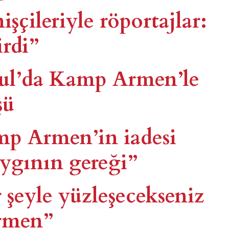
çileriyle röportajlar:
irdi”
ul’da Kamp Armen’le
şü
p Armen’in iadesi
ygının gereği”
 şeyle yüzleşecekseniz
rmen”