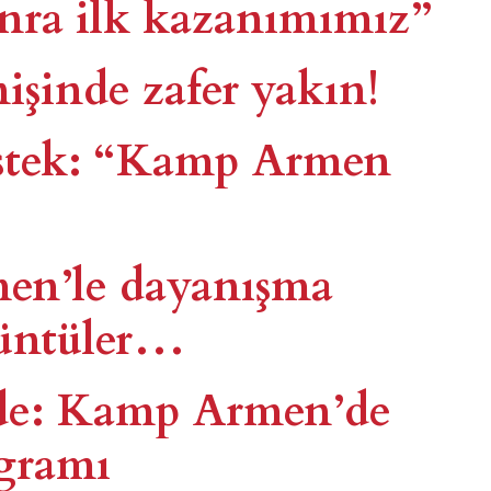
onra ilk kazanımımız”
şinde zafer yakın!
estek: “Kamp Armen
en’le dayanışma
üntüler…
nde: Kamp Armen’de
gramı