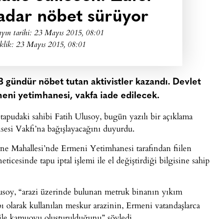
kadar nöbet sürüyor
yın tarihi:
23 Mayıs 2015, 08:01
klik: 23 Mayıs 2015, 08:01
 gündür nöbet tutan aktivistler kazandı. Devlet
meni yetimhanesi, vakfa iade edilecek.
pudaki sahibi Fatih Ulusoy, bugün yazılı bir açıklama
sesi Vakfı’na bağışlayacağını duyurdu.
tane Mahallesi’nde Ermeni Yetimhanesi tarafından fiilen
eticesinde tapu iptal işlemi ile el değiştirdiği bilgisine sahip
lusoy, “arazi üzerinde bulunan metruk binanın yıkım
olarak kullanılan meskur arazinin, Ermeni vatandaşlarca
ile kamuoyu oluşturulduğunu” söyledi.