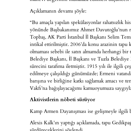
Açıklamanın devamı şöyle:
“Bu amaçla yapılan spekülasyonlar rahatsızlık
yönünde Başbakanımız Ahmet Davutoğlu’nun rica
Topbaş, AK Parti İstanbul İl Başkanı Selim Temu
intikal ettirilmiştir. 2006’da konu arazinin tapu
olmaması sebebi ile satın almamda herhangi bir 
Belediye Başkanı, İl Başkanı ve Tuzla Belediy
sürecini tarafıma iletmiştir. 1915 yılı ile ilgili 
edilmeye çalışıldığı günümüzde; Ermeni vatandaş
barışına ve birliğine katkı sağlamak amacı ve 
Vakfı’na bağışlayacağımı kamuoyumuza saygıyl
Aktivistlerin nöbeti sürüyor
Kamp Armen Dayanışması ise gelişmeyle ilgili bi
Alexis Kalk’ın yaptığı açıklamada, tapu Gedikpa
sürdüreceklerini söylendi.