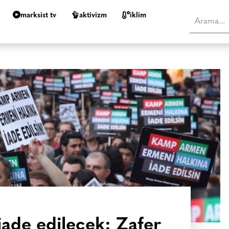
marksist tv
aktivizm
i̇klim
de edilecek: Zafer