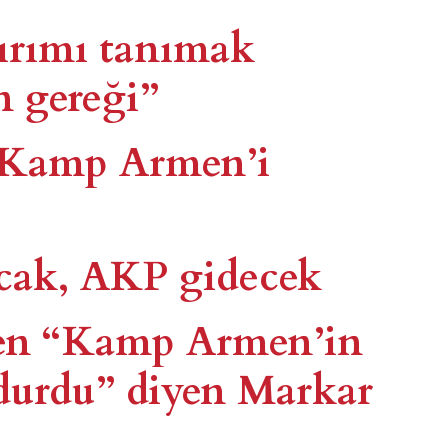
kırımı tanımak
n gereği”
: Kamp Armen’i
ak, AKP gidecek
en “Kamp Armen’in
durdu” diyen Markar