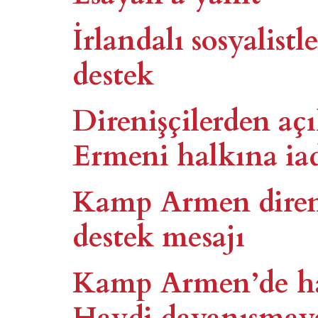
İrlandalı sosyalis
destek
Direnişçilerden a
Ermeni halkına iad
Kamp Armen diren
destek mesajı
Kamp Armen’de ha
Haydi dayanışmay