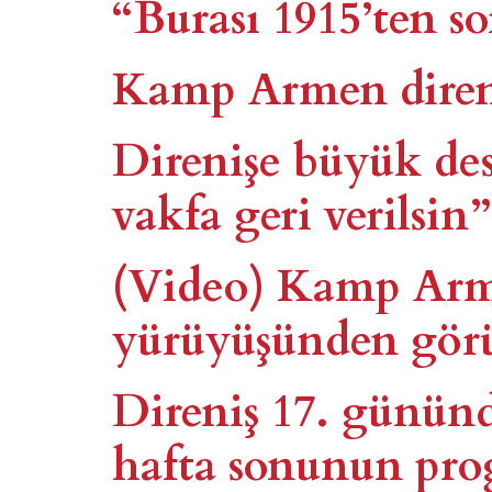
“Burası 1915’ten s
Kamp Armen direni
Direnişe büyük d
vakfa geri verilsin”
(Video) Kamp Arm
yürüyüşünden gör
Direniş 17. günü
hafta sonunun pro