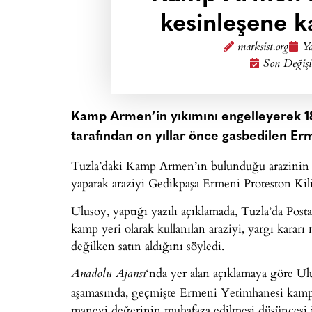
kesinleşene 
marksist.org
Ya
Son Değişi
Kamp Armen’in yıkımını engelleyerek 18
tarafından on yıllar önce gasbedilen Er
Tuzla’daki Kamp Armen’ın bulunduğu arazinin ta
yaparak araziyi Gedikpaşa Ermeni Proteston Kili
Ulusoy, yaptığı yazılı açıklamada, Tuzla’da Pos
kamp yeri olarak kullanılan araziyi, yargı kararı n
değilken satın aldığını söyledi.
‘nda yer alan açıklamaya göre U
Anadolu Ajansı
aşamasında, geçmişte Ermeni Yetimhanesi kampı 
manevi değerinin muhafaza edilmesi düşüncesi 