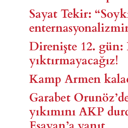
Sayat Tekir: “Soy
enternasyonalizmi
Direnişte 12. gün
yıktırmayacağız!
Kamp Armen kalac
Garabet Orunöz’d
yıkımını AKP dur
Esayan’a yanıt