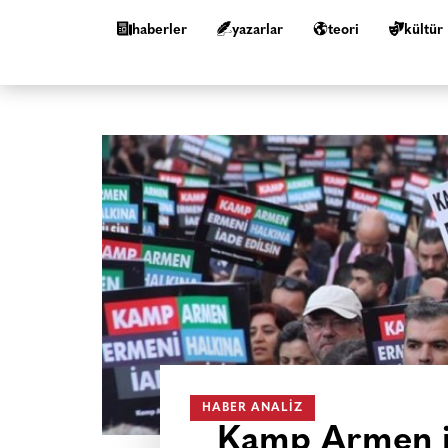
haberler
yazarlar
teori
kültür
HABER ANALIZ
Kamp Armen ia