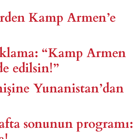
tlerden Kamp Armen’e
çıklama: “Kamp Armen
e edilsin!”
işine Yunanistan’dan
fta sonunun programı:
a!