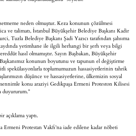
 hissetmeme neden olmuştur. Keza konunun çözülmesi
 ve talimatı, İstanbul Büyükşehir Belediye Başkanı Kadir
rci, Tuzla Belediye Başkanı Şadi Yazıcı tarafından şahsıma
 kaydında yetimhane ile ilgili herhangi bir şerh veya bilgi
tereddüt hasıl olmamıştır. Sayın Başbakan, Büyükşehir
e Başkanımız konunun boyutunu ve tapunun el değiştirme
çeşitli spekülasyonlarla toplumumuzun hassasiyetlerinin tahrik
larımızın düşünce ve hassasiyetlerine, ülkemizin sosyal
temennimle konu araziyi Gedikpaşa Ermeni Proteston Kilisesi
a duyururum.”
r açıklama yaptı.
şa Ermeni Protestan Vakfı’na iade edilene kadar nöbeti