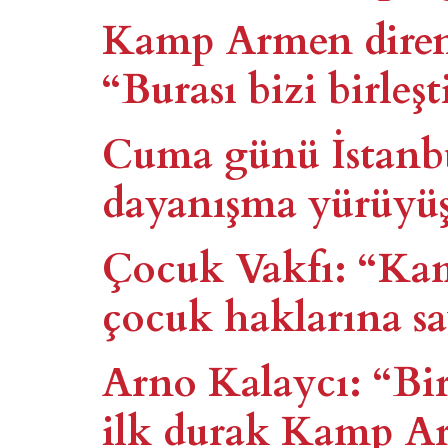
Kamp Armen direniş
“Burası bizi birleşt
Cuma günü İstanb
dayanışma yürüyü
Çocuk Vakfı: “Kam
çocuk haklarına sa
Arno Kalaycı: “Bir
ilk durak Kamp A