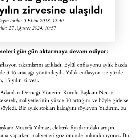
ılın zirvesine ulaşıldı
ayın tarihi:
3 Ekim 2018, 12:40
lik: 27 Ağustos 2024, 10:57
işmeleri gün gün aktarmaya devam ediyor:
flasyon rakamlarını açıkladı. Eylül enflasyonu aylık bazda
zde 3.46 artacağı yönündeydi. Yıllık enflasyon ise yüzde
 15 yılın zirvesi.
 İş Adamları Derneği Yönetim Kurulu Başkanı Necati
çekerek, maliyetlerinin yüzde 30 arttığını ve böyle giderse
öyledi. Bir aylık stokları kaldığını söyleyen Yıldırım, bu
şkanı Mustafa Yılmaz
,
elektrik fiyatlarındaki artışın
tlama yaparken maliyetleri göz önünde bulunduruyoruz. Bu