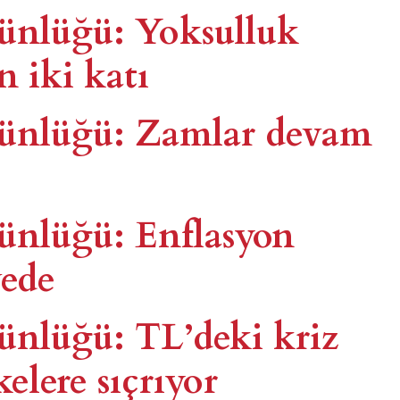
günlüğü: Yoksulluk
in iki katı
 günlüğü: Zamlar devam
günlüğü: Enflasyon
vede
günlüğü: TL’deki kriz
elere sıçrıyor