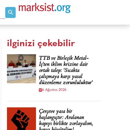
ilginizi çekebilir
TTB ve Birleşik Metal-
İş'ten iklim krizine dair
ortak talep: 'Sıcakta
çalışmaya karşı yasal
düzenleme zorunluluktur'
6 Ağustos 2026
Çerçeve yasa bir
başlangıçtır: Aralanan
kapıyı birlikte zorlayalım,