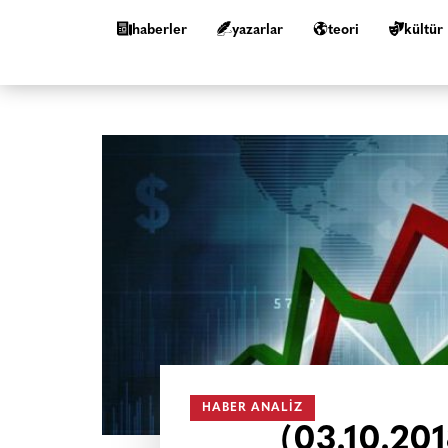
haberler
yazarlar
teori
kültür
HABER ANALIZ
(03.10.201