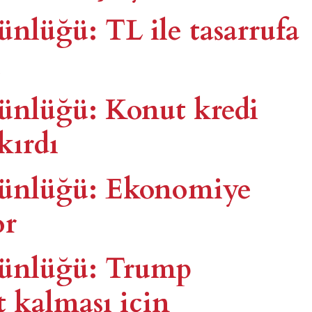
ünlüğü: TL ile tasarrufa
i
günlüğü: Konut kredi
kırdı
 günlüğü: Ekonomiye
or
 günlüğü: Trump
t kalması için