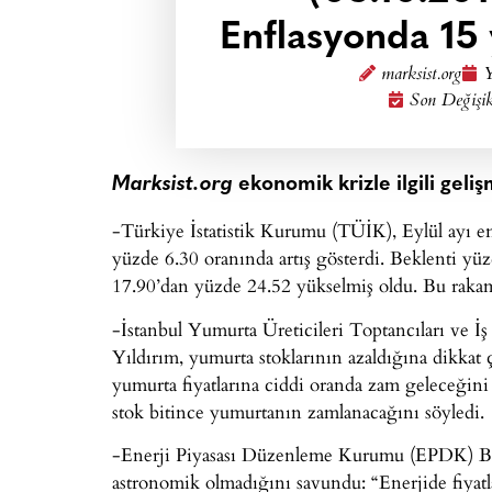
Enflasyonda 15 y
marksist.org
Y
Son Değişik
Marksist.org
ekonomik krizle ilgili gel
-Türkiye İstatistik Kurumu (TÜİK), Eylül ayı en
yüzde 6.30 oranında artış gösterdi. Beklenti yü
17.90’dan yüzde 24.52 yükselmiş oldu. Bu rakam,
-İstanbul Yumurta Üreticileri Toptancıları ve
Yıldırım, yumurta stoklarının azaldığına dikkat 
yumurta fiyatlarına ciddi oranda zam geleceğini s
stok bitince yumurtanın zamlanacağını söyledi.
-Enerji Piyasası Düzenleme Kurumu (EPDK) Ba
astronomik olmadığını savundu: “Enerjide fiya