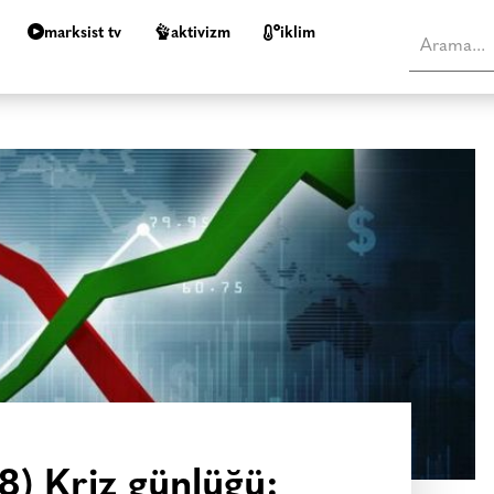
marksist tv
aktivizm
i̇klim
8) Kriz günlüğü: