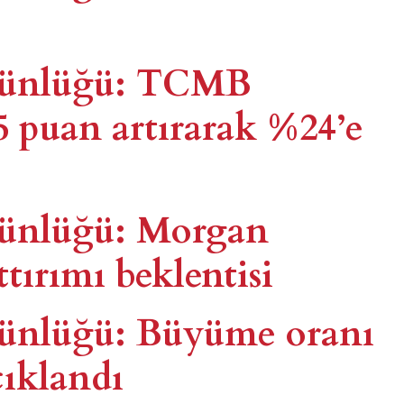
 günlüğü: TCMB
25 puan artırarak %24’e
 günlüğü: Morgan
ttırımı beklentisi
 günlüğü: Büyüme oranı
çıklandı