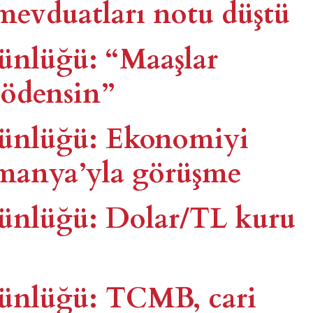
mevduatları notu düştü
günlüğü: “Maaşlar
 ödensin”
 günlüğü: Ekonomiyi
manya’yla görüşme
 günlüğü: Dolar/TL kuru
 günlüğü: TCMB, cari