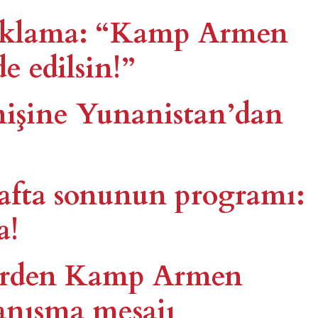
çıklama: “Kamp Armen
e edilsin!”
işine Yunanistan’dan
fta sonunun programı:
a!
lerden Kamp Armen
yanışma mesajı