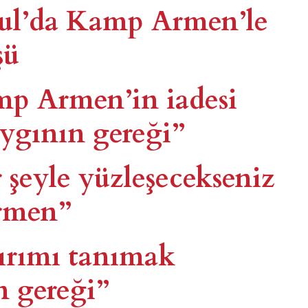
ul’da Kamp Armen’le
şü
p Armen’in iadesi
ygının gereği”
 şeyle yüzleşecekseniz
rmen”
kırımı tanımak
n gereği”