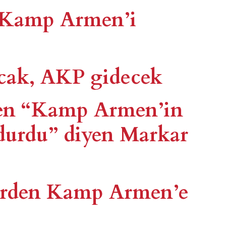
: Kamp Armen’i
ak, AKP gidecek
en “Kamp Armen’in
durdu” diyen Markar
tlerden Kamp Armen’e