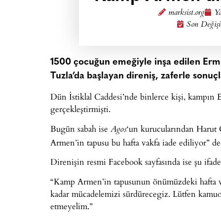
marksist.org
Ya
Son Değişi
1500 çocuğun emeğiyle inşa edilen Erm
Tuzla’da başlayan direniş, zaferle sonu
Dün İstiklal Caddesi’nde binlerce kişi, kampın E
gerçekleştirmişti.
Bugün sabah ise
‘un kurucularından Harut
Agos
Armen’in tapusu bu hafta vakfa iade ediliyor” de
Direnişin resmi Facebook sayfasında ise şu ifadel
“Kamp Armen’in tapusunun önümüzdeki hafta vakf
kadar mücadelemizi sürdürecegiz. Lütfen kamuoy
etmeyelim.”