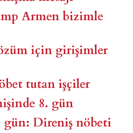
amp Armen bizimle
üm için girişimler
et tutan işçiler
işinde 8. gün
gün: Direniş nöbeti