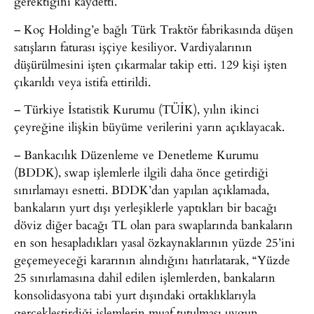
gerektiğini kaydetti.
– Koç Holding’e bağlı Türk Traktör fabrikasında düşen
satışların faturası işçiye kesiliyor. Vardiyalarının
düşürülmesini işten çıkarmalar takip etti. 129 kişi işten
çıkarıldı veya istifa ettirildi.
– Türkiye İstatistik Kurumu (TÜİK), yılın ikinci
çeyreğine ilişkin büyüme verilerini yarın açıklayacak.
– Bankacılık Düzenleme ve Denetleme Kurumu
(BDDK), swap işlemlerle ilgili daha önce getirdiği
sınırlamayı esnetti. BDDK’dan yapılan açıklamada,
bankaların yurt dışı yerleşiklerle yaptıkları bir bacağı
döviz diğer bacağı TL olan para swaplarında bankaların
en son hesapladıkları yasal özkaynaklarının yüzde 25’ini
geçemeyeceği kararının alındığını hatırlatarak, “Yüzde
25 sınırlamasına dahil edilen işlemlerden, bankaların
konsolidasyona tabi yurt dışındaki ortaklıklarıyla
gerçekleştirdiği işlemlerin muaf tutulması uygun