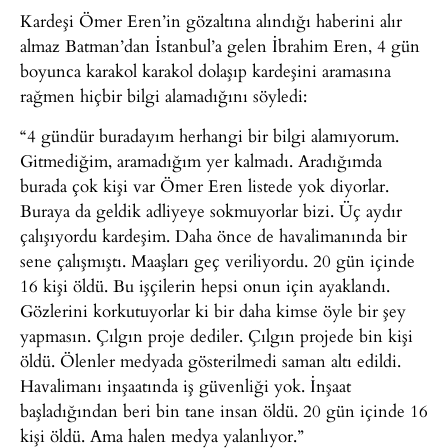
Kardeşi Ömer Eren’in gözaltına alındığı haberini alır
almaz Batman’dan İstanbul’a gelen İbrahim Eren, 4 gün
boyunca karakol karakol dolaşıp kardeşini aramasına
rağmen hiçbir bilgi alamadığını söyledi:
“4 gündür buradayım herhangi bir bilgi alamıyorum.
Gitmediğim, aramadığım yer kalmadı. Aradığımda
burada çok kişi var Ömer Eren listede yok diyorlar.
Buraya da geldik adliyeye sokmuyorlar bizi. Üç aydır
çalışıyordu kardeşim. Daha önce de havalimanında bir
sene çalışmıştı. Maaşları geç veriliyordu. 20 gün içinde
16 kişi öldü. Bu işçilerin hepsi onun için ayaklandı.
Gözlerini korkutuyorlar ki bir daha kimse öyle bir şey
yapmasın. Çılgın proje dediler. Çılgın projede bin kişi
öldü. Ölenler medyada gösterilmedi saman altı edildi.
Havalimanı inşaatında iş güvenliği yok. İnşaat
başladığından beri bin tane insan öldü. 20 gün içinde 16
kişi öldü. Ama halen medya yalanlıyor.”