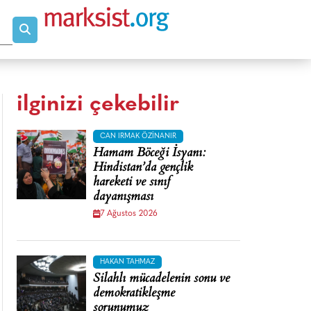
ilginizi çekebilir
CAN IRMAK ÖZINANIR
Hamam Böceği İsyanı:
Hindistan’da gençlik
hareketi ve sınıf
dayanışması
7 Ağustos 2026
HAKAN TAHMAZ
Silahlı mücadelenin sonu ve
demokratikleşme
sorunumuz