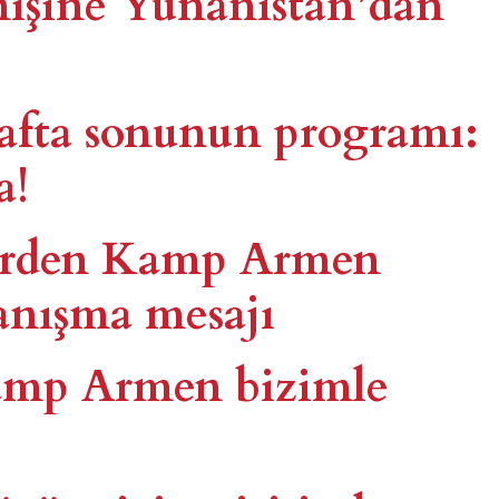
işine Yunanistan’dan
fta sonunun programı:
a!
lerden Kamp Armen
yanışma mesajı
amp Armen bizimle