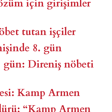
üm için girişimler
et tutan işçiler
işinde 8. gün
gün: Direniş nöbeti
lesi: Kamp Armen
üdürü: “Kamp Armen