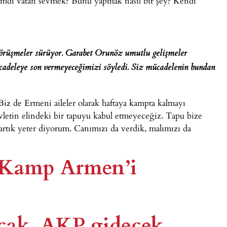
şimdi vatan sevmek? Bunu yapmak nasıl bir şey? Kendi
 görüşmeler sürüyor. Garabet Orunöz umutlu gelişmeler
adeleye son vermeyeceğimizi söyledi. Siz mücadelenin bundan
Biz de Ermeni aileler olarak haftaya kampta kalmayı
tin elindeki bir tapuyu kabul etmeyeceğiz. Tapu bize
artık yeter diyorum. Canımızı da verdik, malımızı da
: Kamp Armen’i
ak, AKP gidecek