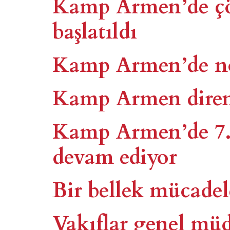
Kamp Armen’de çöz
başlatıldı
Kamp Armen’de nöb
Kamp Armen diren
Kamp Armen’de 7. 
devam ediyor
Bir bellek mücade
Vakıflar genel m