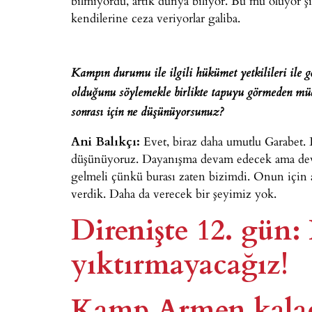
bilmiyordu, artık dünya biliyor. Bu mu oluyor 
kendilerine ceza veriyorlar galiba.
Kampın durumu ile ilgili hükümet yetkilileri ile
olduğunu söylemekle birlikte tapuyu görmeden müc
sonrası için ne düşünüyorsunuz?
Ani Balıkçı:
Evet, biraz daha umutlu Garabet. 
düşünüyoruz. Dayanışma devam edecek ama devle
gelmeli çünkü burası zaten bizimdi. Onun için 
verdik. Daha da verecek bir şeyimiz yok.
Direnişte 12. gün
yıktırmayacağız!
Kamp Armen kalac