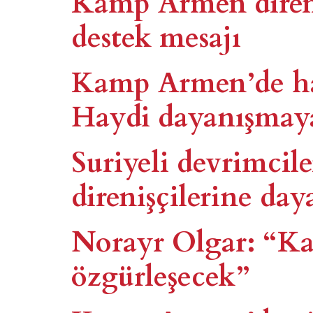
Kamp Armen diren
destek mesajı
Kamp Armen’de ha
Haydi dayanışmay
Suriyeli devrimci
direnişçilerine da
Norayr Olgar: “K
özgürleşecek”