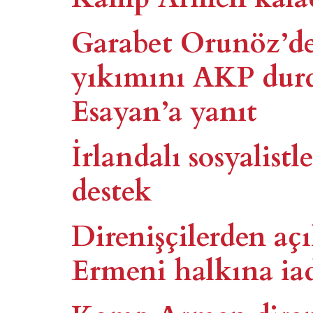
Garabet Orunöz’d
yıkımını AKP dur
Esayan’a yanıt
İrlandalı sosyalis
destek
Direnişçilerden a
Ermeni halkına iad