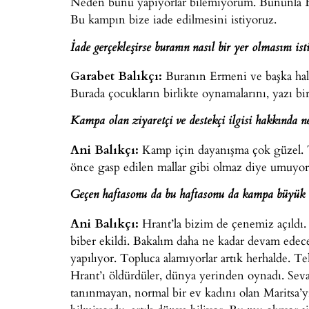
Neden bunu yapıyorlar bilemiyorum. Bununla B
Bu kampın bize iade edilmesini istiyoruz.
İade gerçekleşirse buranın nasıl bir yer olmasını is
Garabet Balıkçı:
Buranın Ermeni ve başka halkl
Burada çocukların birlikte oynamalarını, yazı b
Kampa olan ziyaretçi ve destekçi ilgisi hakkında 
Ani Balıkçı:
Kamp için dayanışma çok güzel. Ta
önce gasp edilen mallar gibi olmaz diye umuyo
Geçen haftasonu da bu haftasonu da kampa büyük b
Ani Balıkçı:
Hrant’la bizim de çenemiz açıldı.
biber ekildi. Bakalım daha ne kadar devam edece
yapılıyor. Topluca alamıyorlar artık herhalde. 
Hrant’ı öldürdüler, dünya yerinden oynadı. Seva
tanınmayan, normal bir ev kadını olan Maritsa’y