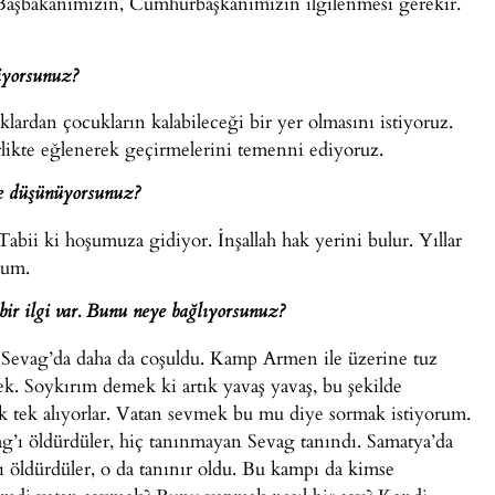
aşbakanımızın, Cumhurbaşkanımızın ilgilenmesi gerekir.
tiyorsunuz?
ardan çocukların kalabileceği bir yer olmasını istiyoruz.
irlikte eğlenerek geçirmelerini temenni ediyoruz.
ne düşünüyorsunuz?
bii ki hoşumuza gidiyor. İnşallah hak yerini bulur. Yıllar
rum.
ir ilgi var. Bunu neye bağlıyorsunuz?
 Sevag’da daha da coşuldu. Kamp Armen ile üzerine tuz
k. Soykırım demek ki artık yavaş yavaş, bu şekilde
Tek tek alıyorlar. Vatan sevmek bu mu diye sormak istiyorum.
g’ı öldürdüler, hiç tanınmayan Sevag tanındı. Samatya’da
ı öldürdüler, o da tanınır oldu. Bu kampı da kimse