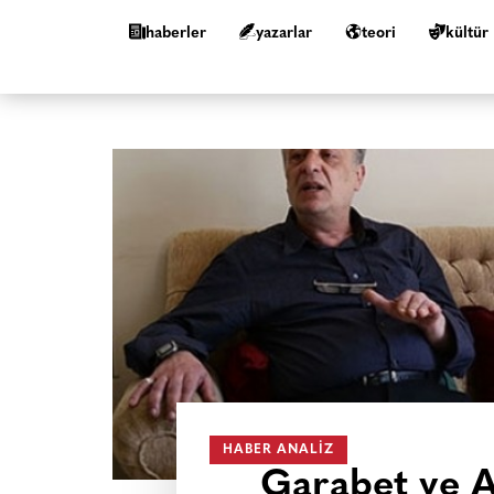
haberler
yazarlar
teori
kültür
HABER ANALIZ
Garabet ve A