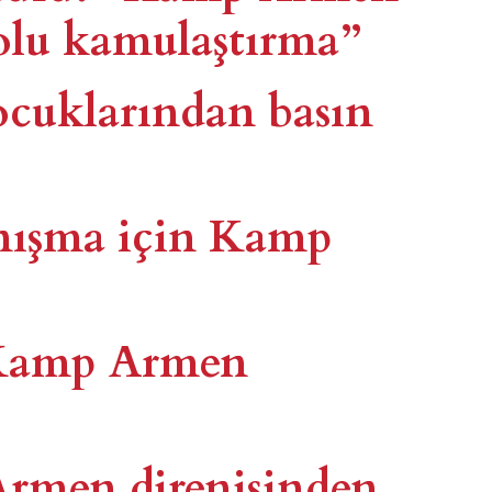
yolu kamulaştırma”
cuklarından basın
anışma için Kamp
: Kamp Armen
rmen direnişinden