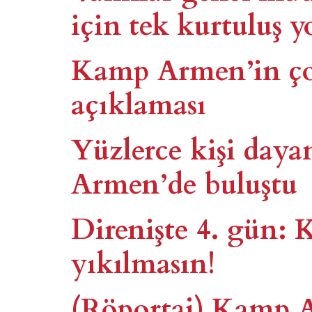
için tek kurtuluş 
Kamp Armen’in ço
açıklaması
Yüzlerce kişi day
Armen’de buluştu
Direnişte 4. gün
yıkılmasın!
(Röportaj) Kamp A