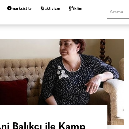
marksist tv
aktivizm
i̇klim
ni Balıkçı ile Kamp