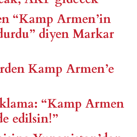
en “Kamp Armen’in
durdu” diyen Markar
tlerden Kamp Armen’e
çıklama: “Kamp Armen
e edilsin!”