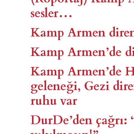
sesler…
Kamp Armen diren
Kamp Armen’de dir
Kamp Armen’de Hr
geleneği, Gezi dir
ruhu var
DurDe’den çağrı
yıkılmasın!”