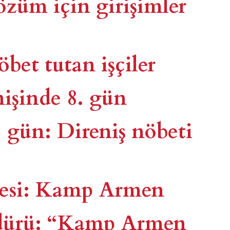
üm için girişimler
et tutan işçiler
işinde 8. gün
gün: Direniş nöbeti
lesi: Kamp Armen
üdürü: “Kamp Armen