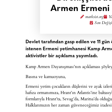
Armen Ermeni h
marksist.org
Ya
Son Değişi
Devlet tarafından gasp edilen ve 11 gün 
istenen Ermeni yetimhanesi Kamp Armen
aktivistler bir açıklama yayımladı.
Kamp Armen Dayanışması’nın açıklaması şöyley
Basına ve kamuoyuna,
Ermeni yetim çocukların düşlerini ve ayak izleri
hafıza ormanımıza, Hrant’ın Atlantis’ine baltası
formlarıyla Hrant’ta, Sevag’da, Maritsa’da oldu
Halklarımızın her zaman güveneceğimiz iradesiy