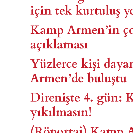
için tek kurtuluş 
Kamp Armen’in ço
açıklaması
Yüzlerce kişi day
Armen’de buluştu
Direnişte 4. gün
yıkılmasın!
(Röportaj) Kamp A