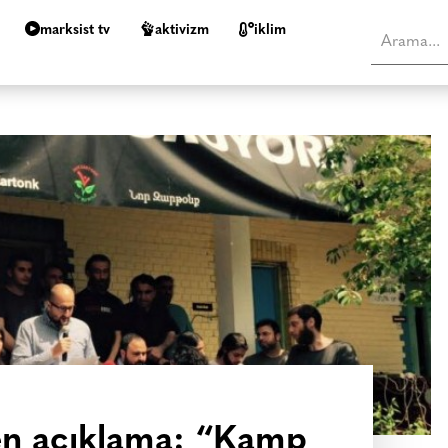
marksist tv
aktivizm
i̇klim
en açıklama: “Kamp