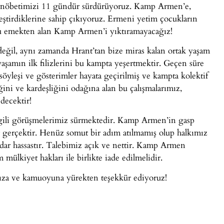
t nöbetimizi 11 gündür sürdürüyoruz. Kamp Armen’e,
ştirdiklerine sahip çıkıyoruz. Ermeni yetim çocukların
 bu emekten alan Kamp Armen’i yıktıramayacağız!
değil, aynı zamanda Hrant’tan bize miras kalan ortak yaşam
şamın ilk filizlerini bu kampta yeşertmektir. Geçen süre
öyleşi ve gösterimler hayata geçirilmiş ve kampta kolektif
iğini ve kardeşliğini odağına alan bu çalışmalarımız,
decektir!
ili görüşmelerimiz sürmektedir. Kamp Armen’in gasp
 gerçektir. Henüz somut bir adım atılmamış olup halkımız
ar hassastır. Talebimiz açık ve nettir. Kamp Armen
 mülkiyet hakları ile birlikte iade edilmelidir.
ıza ve kamuoyuna yürekten teşekkür ediyoruz!