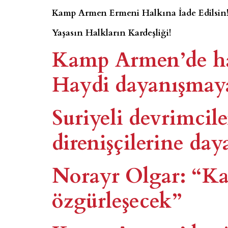
Kamp Armen Ermeni Halkına İade Edilsin
Yaşasın Halkların Kardeşliği!
Kamp Armen’de ha
Haydi dayanışmay
Suriyeli devrimci
direnişçilerine da
Norayr Olgar: “K
özgürleşecek”