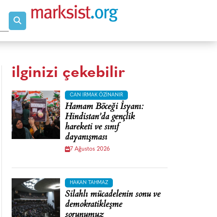
ilginizi çekebilir
CAN IRMAK ÖZINANIR
Hamam Böceği İsyanı:
Hindistan’da gençlik
hareketi ve sınıf
dayanışması
7 Ağustos 2026
HAKAN TAHMAZ
Silahlı mücadelenin sonu ve
demokratikleşme
sorunumuz