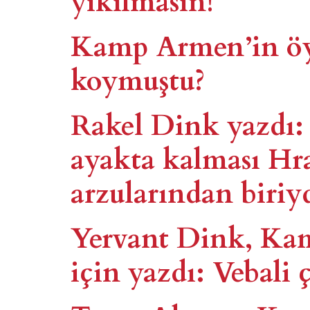
Kamp Armen’in öyk
koymuştu?
Rakel Dink yazdı
ayakta kalması Hr
arzularından biriy
Yervant Dink, Ka
için yazdı: Vebali 