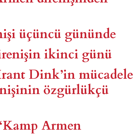
işi üçüncü gününde
enişin ikinci günü
ant Dink’in mücadele
enişinin özgürlükçü
: “Kamp Armen