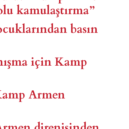
yolu kamulaştırma”
cuklarından basın
anışma için Kamp
: Kamp Armen
rmen direnişinden