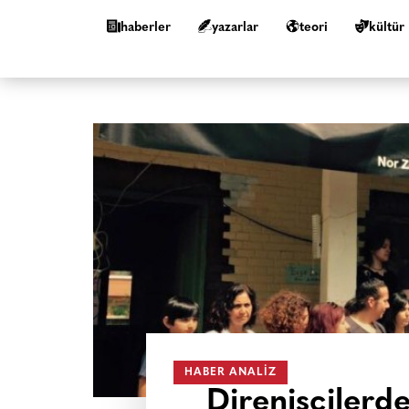
haberler
yazarlar
teori
kültür
HABER ANALIZ
Direnişçilerd