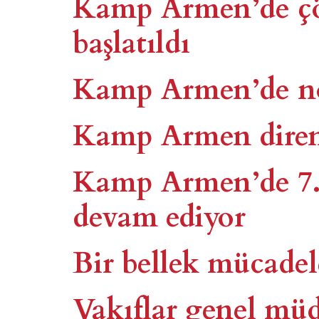
Kamp Armen’de çöz
başlatıldı
Kamp Armen’de nöb
Kamp Armen diren
Kamp Armen’de 7. 
devam ediyor
Bir bellek mücade
Vakıflar genel m