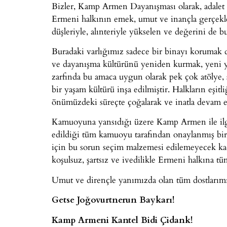
Bizler, Kamp Armen Dayanışması olarak, adale
Ermeni halkının emek, umut ve inançla gerçekle
düşleriyle, alınteriyle yükselen ve değerini de
Buradaki varlığımız sadece bir binayı korumak 
ve dayanışma kültürünü yeniden kurmak, yeni ya
zarfında bu amaca uygun olarak pek çok atölye, s
bir yaşam kültürü inşa edilmiştir. Halkların eşitl
önümüzdeki süreçte çoğalarak ve inatla devam e
Kamuoyuna yansıdığı üzere Kamp Armen ile ilg
edildiği tüm kamuoyu tarafından onaylanmış bir
için bu sorun seçim malzemesi edilemeyecek kad
koşulsuz, şartsız ve ivedilikle Ermeni halkına tüm
Umut ve dirençle yanımızda olan tüm dostlarım
Getse Joğovurtnerun Baykarı!
Kamp Armeni Kantel Bidi Çidank!