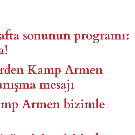
!
fta sonunun programı:
a!
lerden Kamp Armen
yanışma mesajı
amp Armen bizimle