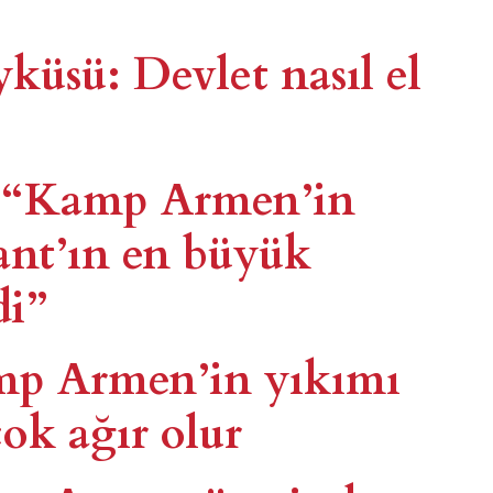
üsü: Devlet nasıl el
: “Kamp Armen’in
ant’ın en büyük
di”
mp Armen’in yıkımı
çok ağır olur