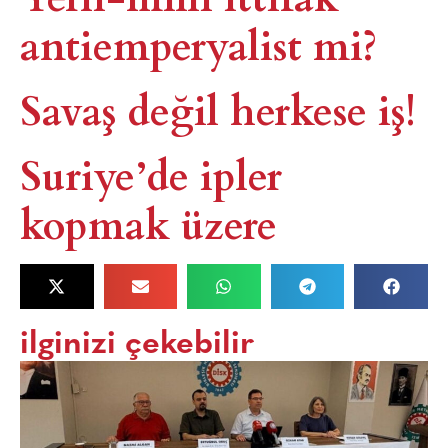
antiemperyalist mi?
Savaş değil herkese iş!
Suriye’de ipler
kopmak üzere
ilginizi çekebilir