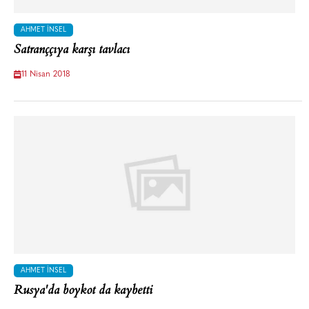
AHMET İNSEL
Satranççıya karşı tavlacı
11 Nisan 2018
AHMET İNSEL
Rusya'da boykot da kaybetti