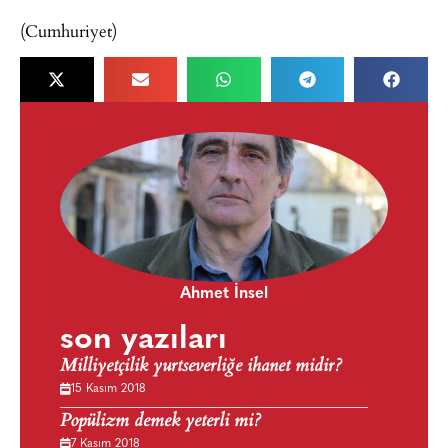
(Cumhuriyet)
Ahmet İnsel
son yazıları
Milliyetçilik yurtseverliğe ihanet midir?
15 Kasım 2018
Popülizm demek yeterli mi?
7 Kasım 2018