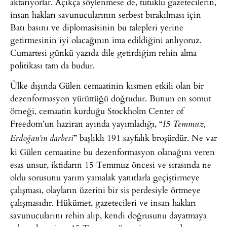
aktarıyorlar. Açıkça söylenmese de, tutuklu gazetecilerin,
insan hakları savunucularının serbest bırakılması için
Batı basını ve diplomasisinin bu talepleri yerine
getirmesinin iyi olacağının ima edildiğini anlıyoruz.
Cumartesi günkü yazıda dile getirdiğim rehin alma
politikası tam da budur.
Ülke dışında Gülen cemaatinin kısmen etkili olan bir
dezenformasyon yürüttüğü doğrudur. Bunun en somut
örneği, cemaatin kurduğu Stockholm Center of
Freedom’un haziran ayında yayımladığı, “
I5 Temmuz,
” başlıklı 191 sayfalık broşürdür. Ne var
Erdoğan’ın darbesi
ki Gülen cemaatine bu dezenformasyon olanağını veren
esas unsur, iktidarın 15 Temmuz öncesi ve sırasında ne
oldu sorusunu yarım yamalak yanıtlarla geçiştirmeye
çalışması, olayların üzerini bir sis perdesiyle örtmeye
çalışmasıdır. Hükümet, gazetecileri ve insan hakları
savunucularını rehin alıp, kendi doğrusunu dayatmaya