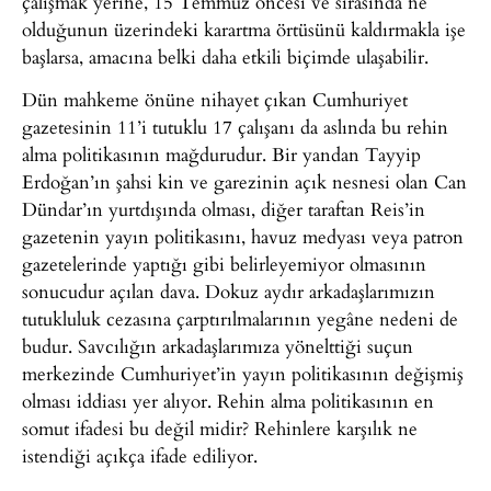
çalışmak yerine, 15 Temmuz öncesi ve sırasında ne
olduğunun üzerindeki karartma örtüsünü kaldırmakla işe
başlarsa, amacına belki daha etkili biçimde ulaşabilir.
Dün mahkeme önüne nihayet çıkan Cumhuriyet
gazetesinin 11’i tutuklu 17 çalışanı da aslında bu rehin
alma politikasının mağdurudur. Bir yandan Tayyip
Erdoğan’ın şahsi kin ve garezinin açık nesnesi olan Can
Dündar’ın yurtdışında olması, diğer taraftan Reis’in
gazetenin yayın politikasını, havuz medyası veya patron
gazetelerinde yaptığı gibi belirleyemiyor olmasının
sonucudur açılan dava. Dokuz aydır arkadaşlarımızın
tutukluluk cezasına çarptırılmalarının yegâne nedeni de
budur. Savcılığın arkadaşlarımıza yönelttiği suçun
merkezinde Cumhuriyet’in yayın politikasının değişmiş
olması iddiası yer alıyor. Rehin alma politikasının en
somut ifadesi bu değil midir? Rehinlere karşılık ne
istendiği açıkça ifade ediliyor.