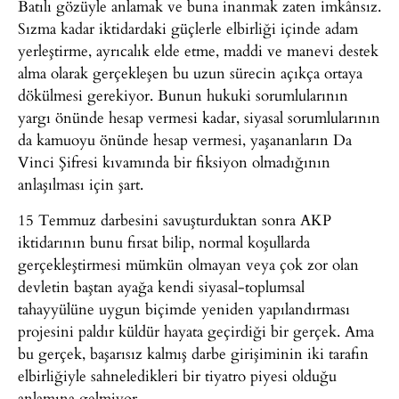
Batılı gözüyle anlamak ve buna inanmak zaten imkânsız.
Sızma kadar iktidardaki güçlerle elbirliği içinde adam
yerleştirme, ayrıcalık elde etme, maddi ve manevi destek
alma olarak gerçekleşen bu uzun sürecin açıkça ortaya
dökülmesi gerekiyor. Bunun hukuki sorumlularının
yargı önünde hesap vermesi kadar, siyasal sorumlularının
da kamuoyu önünde hesap vermesi, yaşananların Da
Vinci Şifresi kıvamında bir fiksiyon olmadığının
anlaşılması için şart.
15 Temmuz darbesini savuşturduktan sonra AKP
iktidarının bunu fırsat bilip, normal koşullarda
gerçekleştirmesi mümkün olmayan veya çok zor olan
devletin baştan ayağa kendi siyasal-toplumsal
tahayyülüne uygun biçimde yeniden yapılandırması
projesini paldır küldür hayata geçirdiği bir gerçek. Ama
bu gerçek, başarısız kalmış darbe girişiminin iki tarafın
elbirliğiyle sahneledikleri bir tiyatro piyesi olduğu
anlamına gelmiyor.