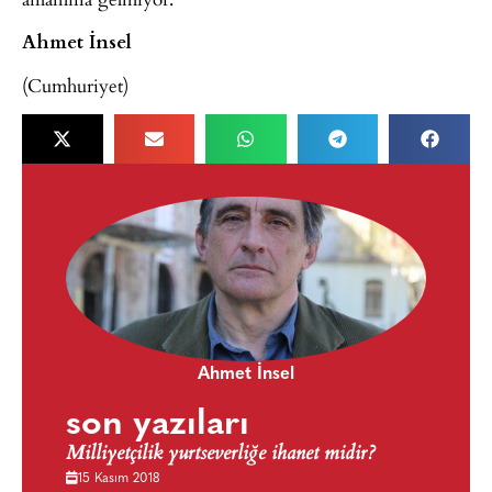
Ahmet İnsel
(Cumhuriyet)
Ahmet İnsel
son yazıları
Milliyetçilik yurtseverliğe ihanet midir?
15 Kasım 2018