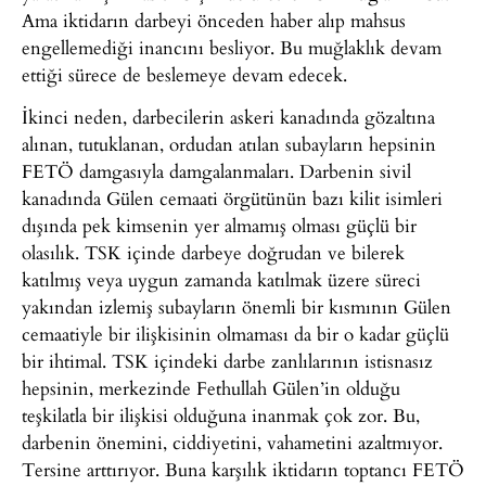
Ama iktidarın darbeyi önceden haber alıp mahsus
engellemediği inancını besliyor. Bu muğlaklık devam
ettiği sürece de beslemeye devam edecek.
İkinci neden, darbecilerin askeri kanadında gözaltına
alınan, tutuklanan, ordudan atılan subayların hepsinin
FETÖ damgasıyla damgalanmaları. Darbenin sivil
kanadında Gülen cemaati örgütünün bazı kilit isimleri
dışında pek kimsenin yer almamış olması güçlü bir
olasılık. TSK içinde darbeye doğrudan ve bilerek
katılmış veya uygun zamanda katılmak üzere süreci
yakından izlemiş subayların önemli bir kısmının Gülen
cemaatiyle bir ilişkisinin olmaması da bir o kadar güçlü
bir ihtimal. TSK içindeki darbe zanlılarının istisnasız
hepsinin, merkezinde Fethullah Gülen’in olduğu
teşkilatla bir ilişkisi olduğuna inanmak çok zor. Bu,
darbenin önemini, ciddiyetini, vahametini azaltmıyor.
Tersine arttırıyor. Buna karşılık iktidarın toptancı FETÖ