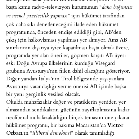
başta kamu radyo-televizyon kurumunun “
daha bağımsız
” için hükümet tarafından
ve nesnel gazetecilik
yapması
çok daha sıkı denetleneceğini ifade eden hükümet
programında, önceden endişe edildiği gibi, AB’den
çıkış için halkoylaması yapılması yer almıyor. Ama AB
sınırlarının dışarıya iyice kapatılması başta olmak üzere,
programda yer alan öneriler, göçmen karşıtı AB üyesi
eski Doğu Avrupa ülkelerinin kurduğu Visegard
grubuna Avusturya’nın fiilen dahil olacağını gösteriyor.
Diğer yandan İtalya’nın Tirol bölgesinde yaşayanlara
Avusturya vatandaşlığı verme önerisi AB içinde başka
bir yeni gerginlik vesilesi olacak.
Okulda muhafazakâr değer ve pratiklerin yeniden yer
almasından sendikaların gücünün zayıflatılmasına kadar
neoliberal muhafazakârlığın birçok temasını öne çıkaran
hükümet programı, bir bakıma Macaristan’da
Victor
Orban
‘ın “
” olarak tanımladığı
illiberal demokrasi