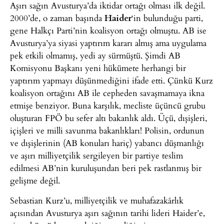
Aşırı sağın Avusturya’da iktidar ortağı olması ilk değil.
2000’de, o zaman başında
Haider
‘in bulunduğu parti,
gene Halkçı Parti’nin koalisyon ortağı olmuştu. AB ise
Avusturya’ya siyasi yaptırım kararı almış ama uygulama
pek etkili olmamış, yedi ay sürmüştü. Şimdi AB
Komisyonu Başkanı yeni hükümete herhangi bir
yaptırım yapmayı düşünmediğini ifade etti. Çünkü Kurz
koalisyon ortağını AB ile cepheden savaşmamaya ikna
etmişe benziyor. Buna karşılık, mecliste üçüncü grubu
oluşturan FPÖ bu sefer altı bakanlık aldı. Üçü, dışişleri,
içişleri ve milli savunma bakanlıkları! Polisin, ordunun
ve dışişlerinin (AB konuları hariç) yabancı düşmanlığı
ve aşırı milliyetçilik sergileyen bir partiye teslim
edilmesi AB’nin kuruluşundan beri pek rastlanmış bir
gelişme değil.
Sebastian Kurz’u, milliyetçilik ve muhafazakârlık
açısından Avusturya aşırı sağının tarihi lideri Haider’e,