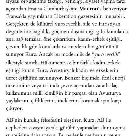
siyasal örgütlenme taktiği, gençliği, siyaset yapma tarzı
açısından Fransa Cumhurbaşkanı
Macron
‘a benzetiyor
Fransa’da yayımlanan Liberation gazetesinin muhabiri.
Gerçekten de kültürel yurtseverlik, aile ve Hıristiyan
değerlerine bağlılık, göçmen düşmanlığı gibi konularda
aşırı sağ temaları öne çıkarırken, kadın-erkek eşitliği,
çevrecilik gibi konularda ise modern bir görünümü
sunuyor Kurz. Ancak bu modernlik de “
”
yurtseverlik
ilkesiyle sınırlı. Hükümette az bir farkla kadın-erkek
eşitliği kuran Kurz, Avusturyalı kadın ve erkeklerin
ücret eşitliğini savunuyor. Benzer biçimde, fosil enerji
tüketimine veya tarımda çevre açısından zararlı ilaç
kullanımına milli kimliğin bir parçası olan Avusturya
yaylalarını, çiftliklerini, ineklerini korumak için karşı
çıkıyor.
AB’nin kuruluş felsefesini eleştiren Kurz, AB ile
cepheden savaşmayarak, gürültü yapmadan altını oyma
stratejisine daha yatkın. Bu nedenle medyanın ve en