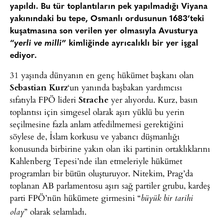
yapıldı. Bu tür toplantıların pek yapılmadığı Viyana
yakınındaki bu tepe, Osmanlı ordusunun 1683’teki
kuşatmasına son verilen yer olmasıyla Avusturya
“
yerli ve milli
” kimliğinde ayrıcalıklı bir yer işgal
ediyor.
31 yaşında dünyanın en genç hükümet başkanı olan
Sebastian Kurz
‘un yanında başbakan yardımcısı
sıfatıyla FPÖ lideri
Strache
yer alıyordu. Kurz, basın
toplantısı için simgesel olarak aşırı yüklü bu yerin
seçilmesine fazla anlam atfedilmemesi gerektiğini
söylese de, İslam korkusu ve yabancı düşmanlığı
konusunda birbirine yakın olan iki partinin ortaklıklarını
Kahlenberg Tepesi’nde ilan etmeleriyle hükümet
programları bir bütün oluşturuyor. Nitekim, Prag’da
toplanan AB parlamentosu aşırı sağ partiler grubu, kardeş
parti FPÖ’nün hükümete girmesini “
büyük bir tarihi
” olarak selamladı.
olay