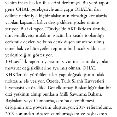
vahim insan hakları ihlallerini derlemişti. Bu yeni rapor,
gene OHAL gerekçesiyle ama çoğu OHAL’in ilan
edilme nedeniyle hiçbir alakasının olmadığı konularda
yapılan kapsamlı kalıcı değişiklikleri gözler önüne
seriyor. Bu iki rapor, Türkiye’de AKP iktidarı altında,
dinci-milliyetçi ittifakın, gücün bir kişide toplandığı
otokratik devleti ve buna denk düşen sınırlandırılmış
temel hak ve hürriyetler rejimini bir buçuk yıldır nasıl
yerleştirdiğini gösteriyor.
104 sayfalık raporun yarısının savunma alanında yapılan
mevzuat değişikliklerine ayrılmış olması, OHAL
KHK’leri ile yürütülen idari yapı değişikliğinin odak
noktasını ele veriyor. Özetle, Türk Silahlı Kuvvetleri
hiyerarşisi ve özellikle Genelkurmay Başkanlığı’ndan bir
dizi yetkinin alınıp bunların Milli Savunma Bakanı,
Başbakan veya Cumhurbaşkanı’na devredilmesi
değişimin ana gövdesini oluşturuyor. 2017 referandumu,
2019 sonundan itibaren cumhurbaşkanı ve başbakanın