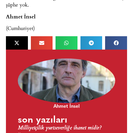
şüphe yok.
Ahmet İnsel
(Cumhuriyet)
Ahmet İnsel
son yazıları
Milliyetçilik yurtseverliğe ihanet midir?