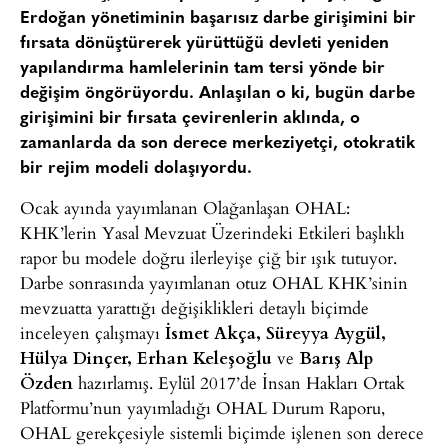
Erdoğan yönetiminin başarısız darbe girişimini bir
fırsata dönüştürerek yürüttüğü devleti yeniden
yapılandırma hamlelerinin tam tersi yönde bir
değişim öngörüyordu. Anlaşılan o ki, bugün darbe
girişimini bir fırsata çevirenlerin aklında, o
zamanlarda da son derece merkeziyetçi, otokratik
bir rejim modeli dolaşıyordu.
Ocak ayında yayımlanan Olağanlaşan OHAL:
KHK’lerin Yasal Mevzuat Üzerindeki Etkileri başlıklı
rapor bu modele doğru ilerleyişe çiğ bir ışık tutuyor.
Darbe sonrasında yayımlanan otuz OHAL KHK’sinin
mevzuatta yarattığı değişiklikleri detaylı biçimde
inceleyen çalışmayı
İsmet Akça, Süreyya Aygül,
Hülya Dinçer, Erhan Keleşoğlu
ve
Barış Alp
Özden
hazırlamış. Eylül 2017’de İnsan Hakları Ortak
Platformu’nun yayımladığı OHAL Durum Raporu,
OHAL gerekçesiyle sistemli biçimde işlenen son derece