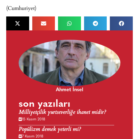
(Cumhuriyet)
Ahmet İnsel
son yazıları
Milliyetçilik yurtseverliğe ihanet midir?
15 Kasım 2018
Popülizm demek yeterli mi?
7 Kasım 2018