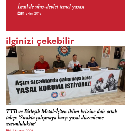
İsrail’de ulus-devlet temel yasası
10 Ekim 2018
ilginizi çekebilir
TTB ve Birleşik Metal-İş'ten iklim krizine dair ortak
talep: 'Sıcakta çalışmaya karşı yasal düzenleme
zorunluluktur'