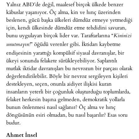
Yalnız ABD’de değil, maalesef birçok ülkede benzer
kâbuslar yaşanıyor. Öç alma, kin ve hınç üzerinden
beslenen, gücü başka ülkeleri dümdüz etmeye yetmediği
için, kendi ülkesinde dümdüz etme tehdidini savuran,
bunu uygulayan birçok lider var. Taraftarlarına “
Kininizi
” öğüdü verenler gibi. İktidarı kaybetme
unutmayın!
endişesinin yarattığı kompülsif siyasal davranışlar, bir
ükeyi sonunda felakete sürükleyebiliyor. Saplantılı
mutlak iktidar davranışları bu nevrozun bir parçası olarak
değerlendirilebilir. Böyle bir nevroz sergileyen kişileri
destekleyen, seçen, onunla aidiyet ilişkisi kuran
insanların yeterli bir çoğunluk oluşturduğu toplumlarda,
felaket herkesin başına gelmeden, demokratik yollarla
bunun önlenmesi nasıl sağlanır? Öç alma ve hınç
döngüsünün esiri olmadan, bu nasıl başarılır? Esas soru
budur.
Ahmet İnsel