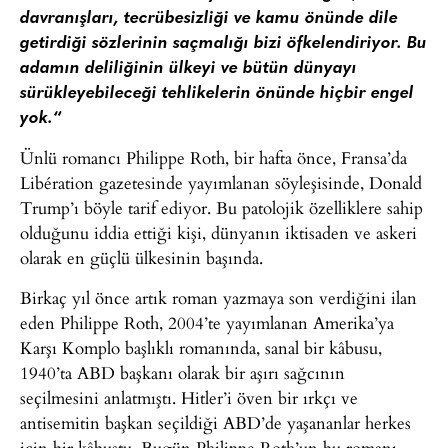
davranışları, tecrübesizliği ve kamu önünde dile
getirdiği sözlerinin saçmalığı bizi öfkelendiriyor. Bu
adamın deliliğinin ülkeyi ve bütün dünyayı
sürükleyebileceği tehlikelerin önünde hiçbir engel
yok.
“
Ünlü romancı Philippe Roth, bir hafta önce, Fransa’da
Libération gazetesinde yayımlanan söyleşisinde, Donald
Trump’ı böyle tarif ediyor. Bu patolojik özelliklere sahip
olduğunu iddia ettiği kişi, dünyanın iktisaden ve askeri
olarak en güçlü ülkesinin başında.
Birkaç yıl önce artık roman yazmaya son verdiğini ilan
eden Philippe Roth, 2004’te yayımlanan Amerika’ya
Karşı Komplo başlıklı romanında, sanal bir kâbusu,
1940’ta ABD başkanı olarak bir aşırı sağcının
seçilmesini anlatmıştı. Hitler’i öven bir ırkçı ve
antisemitin başkan seçildiği ABD’de yaşananlar herkes
için bir kâbustu. Bugün Philippe Roth’un bu romanı,