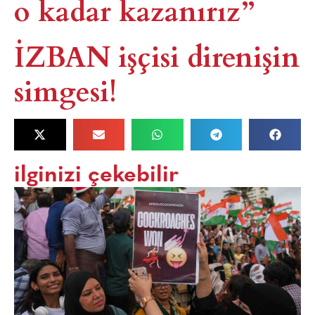
o kadar kazanırız”
İZBAN işçisi direnişin
simgesi!​
ilginizi çekebilir