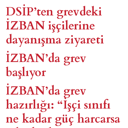
DSİP’ten grevdeki
İZBAN işçilerine
dayanışma ziyareti
İZBAN’da grev
başlıyor​
İZBAN’da grev
hazırlığı: “İşçi sınıfı
ne kadar güç harcarsa