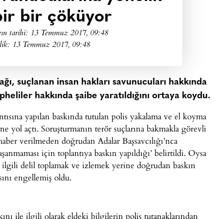
 bir bir çöküyor
ın tarihi:
13 Temmuz 2017, 09:48
lik: 13 Temmuz 2017, 09:48
ağı, suçlanan insan hakları savunucuları hakkında
pheliler hakkında şaibe yaratıldığını ortaya koydu.
ntısına yapılan baskında tutulan polis yakalama ve el koyma
rine yol açtı. Soruşturmanın terör suçlarına bakmakla görevli
 haber verilmeden doğrudan Adalar Başsavcılığı’nca
yaşanmaması için toplantıya baskın yapıldığı’ belirtildi. Oysa
e ilgili delil toplamak ve izlemek yerine doğrudan baskın
sını engellemiş oldu.
ile ilgili olarak eldeki bilgilerin polis tutanaklarından