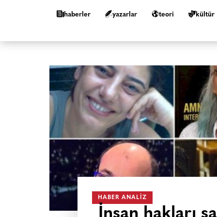
haberler
yazarlar
teori
kültür
HABER ANALIZ
İnsan hakları s