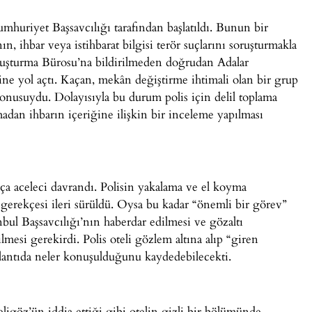
huriyet Başsavcılığı tarafından başlatıldı. Bunun bir
n, ihbar veya istihbarat bilgisi terör suçlarını soruşturmakla
oruşturma Bürosu’na bildirilmeden doğrudan Adalar
rine yol açtı. Kaçan, mekân değiştirme ihtimali olan bir grup
 konusuydu. Dolayısıyla bu durum polis için delil toplama
madan ihbarın içeriğine ilişkin bir inceleme yapılması
ça aceleci davrandı. Polisin yakalama ve el koyma
erekçesi ileri sürüldü. Oysa bu kadar “önemli bir görev”
bul Başsavcılığı’nın haberdar edilmesi ve gözaltı
mesi gerekirdi. Polis oteli gözlem altına alıp “giren
toplantıda neler konuşulduğunu kaydedebilecekti.
igöz’ün iddia ettiği gibi otelin gizli bir bölümünde