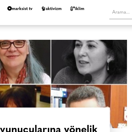
marksist tv
aktivizm
i̇klim
avunucularına yönelik