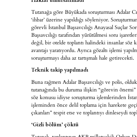
Tutanağa göre Büyükada soruşturması Adalar Cum
‘ihbar’ üzerine yapıldığı söyleniyor. Soruşturmanı
görevli İstanbul Başsavcılığı Anayasal Suçlar S
Başsavcılığı tarafından yürütülmesi soru işaretle
değil, bir otelde toplantı halindeki insanlar söz
avantajı yaratıyordu. Ayrıca gözaltı işlemi yapıl
soruşturmayı daha az tartışmalı hale getirecekti.
Teknik takip yapılmadı
Buna rağmen Adalar Başsavcılığı ve polis, olduk
tutanağında bu duruma ilişkin “görevin önemi” g
söz konusu idiyse soruşturma işlemlerinden İstan
işleminden önce delil toplama için harekete geçil
çıkanları” tespit etse ve toplantıyı dinleseydi 
‘Gizli bölüm’ çöktü
Tutanak, toplantının AKP milletvekili Orhan Del