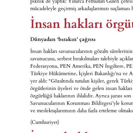
piknik de yaptık! Yıllarca Fethullah Gülen çetesi
mücadeleyle geçirmiş arkadaşlarımızı suçlaması 
İnsan hakları örgü
Dünyadan ‘bırakın’ çağrısı
İnsan hakları savunucularının gözaltı sürelerini
savunucusu, serbest bırakılmaları talebiyle açık
Federasyonu, PEN Amerika, PEN İngiltere, PEN
Türkiye Hükümetine, İçişleri Bakanlığı’na ve Ad
yer aldı: “Gözaltında tutulan kişiler, gerek Türk
örgütlerinin üyeleri ve önde gelen insan hakları
özgürlüğü haklarının ihlalidir. Ayrıca şurası son
Savunucularının Korunması Bildirgesi’yle koruma
ve meslektaşlarımızın daha fazla erteleme olmaks
(Cumhuriyet)