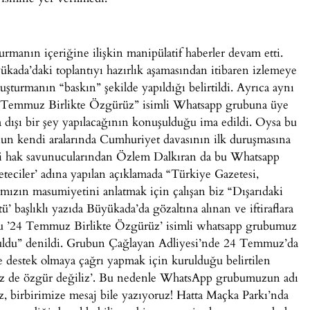
urmanın içeriğine ilişkin manipülatif haberler devam etti.
ükada’daki toplantıyı hazırlık aşamasından itibaren izlemeye
ruşturmanın “baskın” şekilde yapıldığı belirtildi. Ayrıca aynı
24 Temmuz Birlikte Özgürüz” isimli Whatsapp grubuna üye
 dışı bir şey yapılacağının konuşulduğu ima edildi. Oysa bu
un kendi aralarında Cumhuriyet davasının ilk duruşmasına
aki hak savunucularından Özlem Dalkıran da bu Whatsapp
teciler’ adına yapılan açıklamada “Türkiye Gazetesi,
mızın masumiyetini anlatmak için çalışan biz “Dışarıdaki
’ başlıklı yazıda Büyükada’da gözaltına alınan ve iftiraflara
ğu ’24 Temmuz Birlikte Özgürüz’ isimli whatsapp grubumuz
unuldu” denildi. Grubun Çağlayan Adliyesi’nde 24 Temmuz’da
e destek olmaya çağrı yapmak için kurulduğu belirtilen
biz de özgür değiliz’. Bu nedenle WhatsApp grubumuzun adı
, birbirimize mesaj bile yazıyoruz! Hatta Maçka Parkı’nda