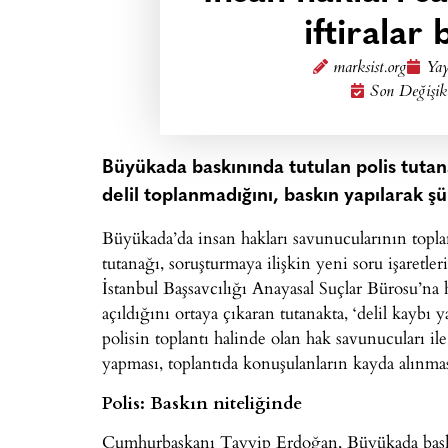
iftiralar
marksist.org
Yay
Son Değişik
Büyükada baskınında tutulan polis tutan
delil toplanmadığını, baskın yapılarak şü
Büyükada’da insan hakları savunucularının topla
tutanağı, soruşturmaya ilişkin yeni soru işaretle
İstanbul Başsavcılığı Anayasal Suçlar Bürosu’na
açıldığını ortaya çıkaran tutanakta, ‘delil kaybı 
polisin toplantı halinde olan hak savunucuları il
yapması, toplantıda konuşulanların kayda alınma
Polis: Baskın niteliğinde
Cumhurbaşkanı Tayyip Erdoğan, Büyükada baskını 