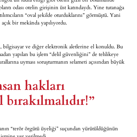
plantı odası otelin girişinin üst katındaydı. Yine tutanağa
tılımcıların “oval şekilde oturduklarını” görmüştü. Yani
sı açık bir mekânda yapılıyordu.
, bilgisayar ve diğer elektronik aletlerine el konuldu. Bu
nmadan yapılan bu işlem “delil güvenliğini” de tehlikeye
urallarına uyması soruşturmanın selameti açısından büyük
nsan hakları
 bırakılmalıdır!”​
rmanın “terör örgütü üyeliği” suçundan yürütüldüğünün
 ismine yer verilmedi.