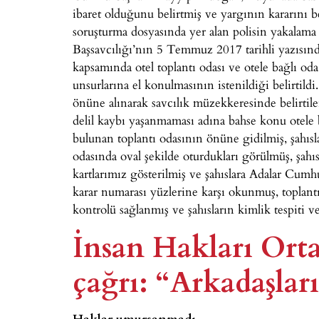
ibaret olduğunu belirtmiş ve yargının kararını be
soruşturma dosyasında yer alan polisin yakalam
Başsavcılığı’nın 5 Temmuz 2017 tarihli yazısın
kapsamında otel toplantı odası ve otele bağlı od
unsurlarına el konulmasının istenildiği belirtil
önüne alınarak savcılık müzekkeresinde belirtil
delil kaybı yaşanmaması adına bahse konu otele b
bulunan toplantı odasının önüne gidilmiş, şahısla
odasında oval şekilde oturdukları görülmüş, şahıs
kartlarımız gösterilmiş ve şahıslara Adalar Cumh
karar numarası yüzlerine karşı okunmuş, toplantı 
kontrolü sağlanmış ve şahısların kimlik tespiti ve
İnsan Hakları Ort
çağrı: “Arkadaşları
Haklar umursanmadı