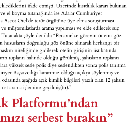
klediklerini ifade etmişti. Üzerinde kısıtlılık kararı bulunan
a ve el koyma tutanağında ise Adalar Cumhuriyet
da Ascot Otel’de terör örgütüne üye olma soruşturması
a ve müştemilatlarda arama yapılması ve elde edilecek suç
di. Tutanakta şöyle denildi: “Personelce görevin önemi göz
en hususların doğruluğu göz önüne alınarak herhangi bir
askın niteliğinde gidilerek otelin girişinin üst katında
rın toplantı halinde olduğu görülmüş, şahısların toplantı
lara yüksek sesle polis diye seslendikten sonra polis tanıtma
uriyet Başsavcılığı kararımız olduğu açıkça söylenmiş ve
odasında aşağıda açık kimlik bilgileri yazılı olan 12 şahsın
 üst arama işlemine geçilmiş(tir).”
ak Platformu’ndan
mızı serbest bırakın”