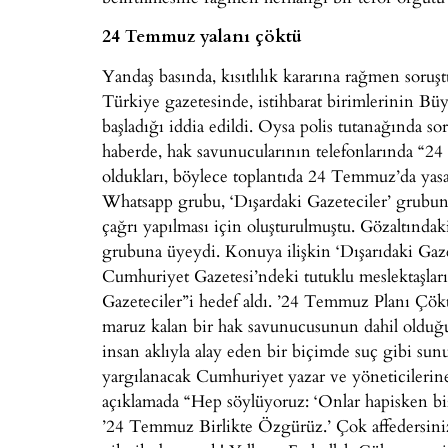
24 Temmuz yalanı çöktü
Yandaş basında, kısıtlılık kararına rağmen soruşt
Türkiye gazetesinde, istihbarat birimlerinin Büy
başladığı iddia edildi. Oysa polis tutanağında so
haberde, hak savunucularının telefonlarında “
oldukları, böylece toplantıda 24 Temmuz’da yasa
Whatsapp grubu, ‘Dışardaki Gazeteciler’ grubun
çağrı yapılması için oluşturulmuştu. Gözaltınd
grubuna üyeydi. Konuya ilişkin ‘Dışarıdaki Gaze
Cumhuriyet Gazetesi’ndeki tutuklu meslektaşları
Gazeteciler”i hedef aldı. ’24 Temmuz Planı Çöktü
maruz kalan bir hak savunucusunun dahil oldu
insan aklıyla alay eden bir biçimde suç gibi s
yargılanacak Cumhuriyet yazar ve yöneticilerin
açıklamada “Hep söylüyoruz: ‘Onlar hapisken 
’24 Temmuz Birlikte Özgürüz.’ Çok affedersiniz