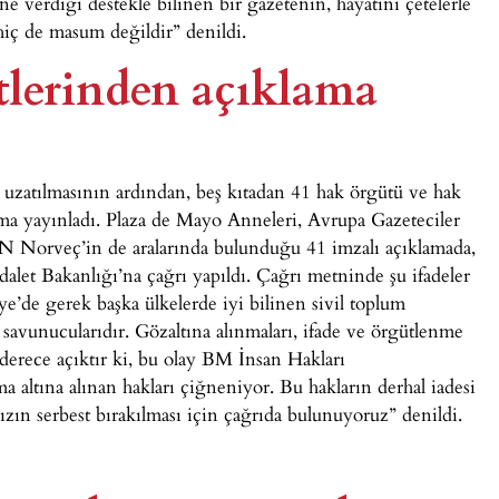
ne verdiği destekle bilinen bir gazetenin, hayatını çetelerle
hiç de masum değildir” denildi.
tlerinden açıklama
n uzatılmasının ardından, beş kıtadan 41 hak örgütü ve hak
lama yayınladı. Plaza de Mayo Anneleri, Avrupa Gazeteciler
 Norveç’in de aralarında bulunduğu 41 imzalı açıklamada,
alet Bakanlığı’na çağrı yapıldı. Çağrı metninde şu ifadeler
iye’de gerek başka ülkelerde iyi bilinen sivil toplum
 savunucularıdır. Gözaltına alınmaları, ifade ve örgütlenme
 derece açıktır ki, bu olay BM İnsan Hakları
 altına alınan hakları çiğneniyor. Bu hakların derhal iadesi
ızın serbest bırakılması için çağrıda bulunuyoruz” denildi.