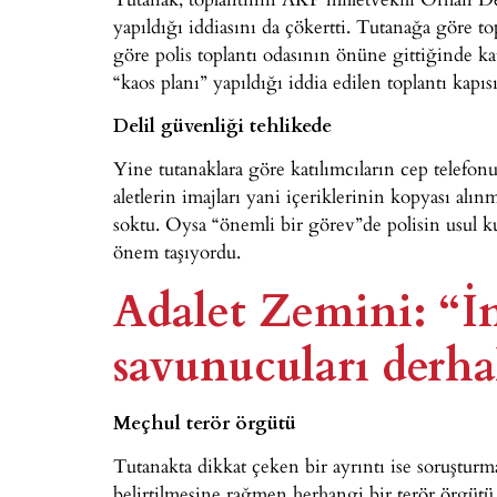
yapıldığı iddiasını da çökertti. Tutanağa göre to
göre polis toplantı odasının önüne gittiğinde ka
“kaos planı” yapıldığı iddia edilen toplantı kapı
Delil güvenliği tehlikede
Yine tutanaklara göre katılımcıların cep telefonu
aletlerin imajları yani içeriklerinin kopyası alı
soktu. Oysa “önemli bir görev”de polisin usul k
önem taşıyordu.
Adalet Zemini: “İ
savunucuları derhal
Meçhul terör örgütü
Tutanakta dikkat çeken bir ayrıntı ise soruştu
belirtilmesine rağmen herhangi bir terör örgütü