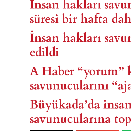
İnsan hakları savu
süresi bir hafta dah
İnsan hakları savu
edildi
A Haber “yorum” ka
savunucularını “aja
Büyükada’da insan
savunucularına top