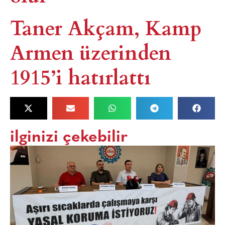
Taner Akçam, Kamp
Armen üzerinden
1915’i hatırlattı
ilginizi çekebilir