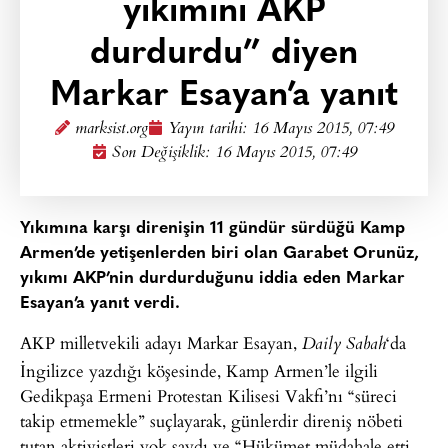
yıkımını AKP
durdurdu” diyen
Markar Esayan’a yanıt
marksist.org
Yayın tarihi:
16 Mayıs 2015, 07:49
Son Değişiklik: 16 Mayıs 2015, 07:49
Yıkımına karşı direnişin 11 gündür sürdüğü Kamp
Armen’de yetişenlerden biri olan Garabet Orunüz,
yıkımı AKP’nin durdurduğunu iddia eden Markar
Esayan’a yanıt verdi.
AKP milletvekili adayı Markar Esayan,
‘da
Daily Sabah
İngilizce yazdığı köşesinde, Kamp Armen’le ilgili
Gedikpaşa Ermeni Protestan Kilisesi Vakfı’nı “süreci
takip etmemekle” suçlayarak, günlerdir direniş nöbeti
tutan aktivistleri yok saydı ve “Hükümet müdahale etti