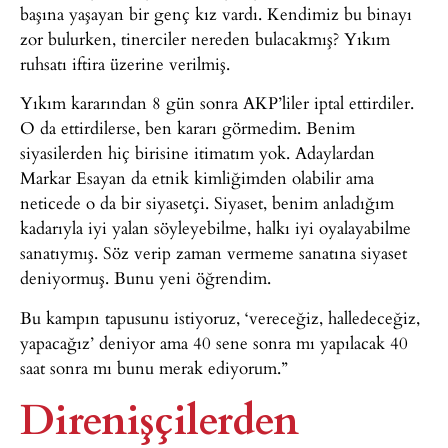
başına yaşayan bir genç kız vardı. Kendimiz bu binayı
zor bulurken, tinerciler nereden bulacakmış? Yıkım
ruhsatı iftira üzerine verilmiş.
Yıkım kararından 8 gün sonra AKP’liler iptal ettirdiler.
O da ettirdilerse, ben kararı görmedim. Benim
siyasilerden hiç birisine itimatım yok. Adaylardan
Markar Esayan da etnik kimliğimden olabilir ama
neticede o da bir siyasetçi. Siyaset, benim anladığım
kadarıyla iyi yalan söyleyebilme, halkı iyi oyalayabilme
sanatıymış. Söz verip zaman vermeme sanatına siyaset
deniyormuş. Bunu yeni öğrendim.
Bu kampın tapusunu istiyoruz, ‘vereceğiz, halledeceğiz,
yapacağız’ deniyor ama 40 sene sonra mı yapılacak 40
saat sonra mı bunu merak ediyorum.”
Direnişçilerden