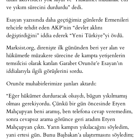
ve yıkım sürecini durdurdu” dedi.
Esayan yazısında daha geçtiğimiz günlerde Ermenileri
tehcirle tehdit eden AKP’nin “devlet aklını
değiştirdiğini” iddia ederek “Yeni Türkiye”yi övdü.
Marksist.org, direnişte ilk gününden beri yer alan ve
hükümetle müzakere sürecine de kampta yetişenlerin
temsilcisi olarak katılan Garabet Orunöz’e Esayan’ın
iddialarıyla ilgili görüşlerini sordu.
Orunöz muhabirlerimize şunları aktardı:
“Eğer hükümet durduracak olsaydı, bügun yıkılmamış
olması gerekiyordu. Çünkü bir gün öncesinde Etyen
Mahçupyan beni aramış, ben telefona cevap veremedim,
sonra cevapsız arama görünce geri aradım Etyen
Mahçupyan çıktı. Yarın kampın yıkılacağını söyledim,
yani ertesi gün. Bunu Başbakan’a ulaştırmasını söyledim;