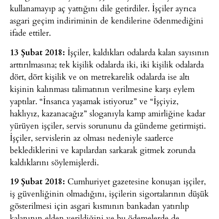
kullanamayıp aç yattığını dile getirdiler. İşçiler ayrıca
asgari geçim indiriminin de kendilerine ödenmediğini
ifade ettiler.
13 Şubat 2018:
İşçiler, kaldıkları odalarda kalan sayısının
arttırılmasına; tek kişilik odalarda iki, iki kişilik odalarda
dört, dört kişilik ve on metrekarelik odalarda ise altı
kişinin kalınması talimatının verilmesine karşı eylem
yaptılar. “İnsanca yaşamak istiyoruz” ve “İşçiyiz,
haklıyız, kazanacağız” sloganıyla kamp amirliğine kadar
yürüyen işçiler, servis sorununu da gündeme getirmişti.
İşçiler, servislerin az olması nedeniyle saatlerce
beklediklerini ve kapılardan sarkarak gitmek zorunda
kaldıklarını söylemişlerdi.
19 Şubat 2018:
Cumhuriyet gazetesine konuşan işçiler,
iş güvenliğinin olmadığını, işçilerin sigortalarının düşük
gösterilmesi için asgari kısmının bankadan yatırılıp
kalanının elden verildiğini ve bu ödemelerde de