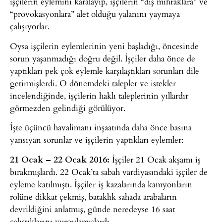
işçilerin eylemini karalayıp, işçilerin “dış mihraklara” ve
“provokasyonlara” alet olduğu yalanını yaymaya
çalışıyorlar.
Oysa işçilerin eylemlerinin yeni başladığı, öncesinde
sorun yaşanmadığı doğru değil. İşçiler daha önce de
yaptıkları pek çok eylemle karşılaştıkları sorunları dile
getirmişlerdi. O dönemdeki talepler ve istekler
incelendiğinde, işçilerin haklı taleplerinin yıllardır
görmezden gelindiği görülüyor.
İşte üçüncü havalimanı inşaatında daha önce basına
yansıyan sorunlar ve işçilerin yaptıkları eylemler:
21 Ocak – 22 Ocak 2016:
İşçiler 21 Ocak akşamı iş
bırakmışlardı. 22 Ocak’ta sabah vardiyasındaki işçiler de
eyleme katılmıştı. İşçiler iş kazalarında kamyonların
rolüne dikkat çekmiş, bataklık sahada arabaların
devrildiğini anlatmış, günde neredeyse 16 saat
çalıştıklarını vurgulamışlardı.