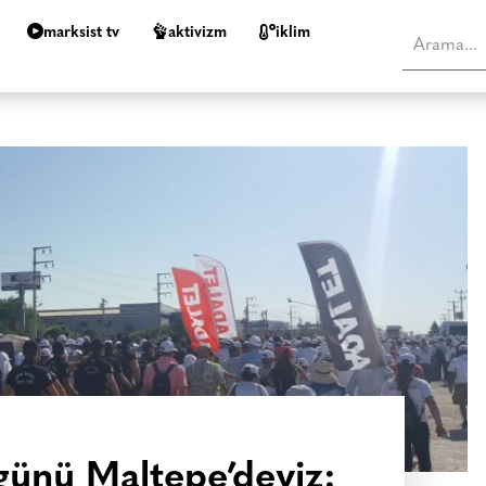
marksist tv
aktivizm
i̇klim
günü Maltepe’deyiz: