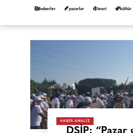
haberler
yazarlar
teori
kültür
HABER ANALIZ
DSİP: “Pazar 