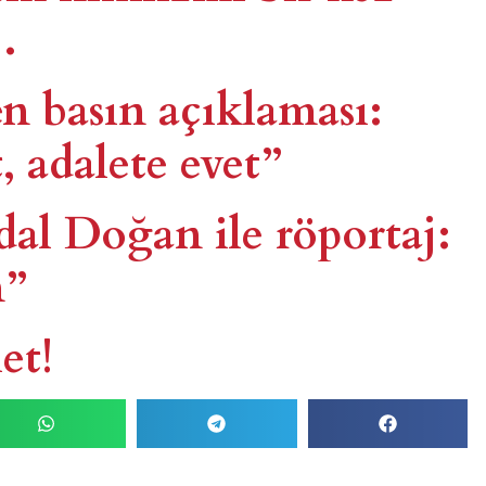
…
n basın açıklaması:
 adalete evet”
dal Doğan ile röportaj:
n”
et!