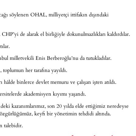
acağı söylenen OHAL, milliyetçi ittifakın dışındaki
CHP’yi de alarak el birliğiyle dokunulmazlıkları kaldırdılar.
ılar.
ul milletvekili Enis Berberoğlu’nu da tutukladılar.
, toplumun her tarafına yayıldı.
rı hâlde binlerce devlet memuru ve çalışan işten atıldı.
versitelerde akademisyen kıyımı yaşandı.
eki kazanımlarımız, son 20 yılda elde ettiğimiz neredeyse
zgürlüğümüz, keyfi bir yönetimin tehdidi altında.
 talebidir.