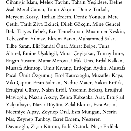
Cihangir İslam, Melek Taylan, Tahsin Yeşildere, Defne
Asal, Meral Camcı, Taner Akçam, Deniz Türkali,
Meryem Koray, Tarhan Erdem, Deniz Yonucu, Mete
Çetik, Tarık Ziya Ekinci, Dilek Gökçin, Mine Gencel
Bek, Tatyos Bebek, Ece Temelkuran, Muammer Keskin,
Tebesssüm Yılmaz, Ekrem Baran, Muhammed Salar,
Tilbe Saran, Elif Sandal Önal, Murat Belge, Tuna
Altınel, Emine Uşaklıgil, Murat Çeyişakar, Tümay İmre,
Engin Sustam, Murat Morova, Ufuk Uras, Erdal Kalkan,
Mustafa Altıntop, Ümit Kıvanç, Erdoğan Aydın, Mustafa
Paçal, Ümit Özgümüş, Erol Katırcıoğlu, Muzaffer Kaya,
Viki Çiprut, Ersin Salman, Nadire Mater, Yakın Ertürk,
Ertuğrul Günay, Nalan Erbil, Yasemin Bektaş, Ertuğrul
Mavioğlu, Nazan Aksoy, Zehra Kabasakal Arat, Ertuğrul
Yalçınbayır, Nazar Büyüm, Zelal Ekinci, Esra Arsan,
Necmiye Alpay, Zeynep Oral, Esra Mungan, Nesrin
Nas, Zeynep Tanbay, Eşref Erdem, Nesteren
Davutoğlu, Zişan Kürüm, Fadıl Öztürk, Neşe Erdilek,