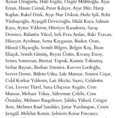
Aynur Özuğurlu, Halil Ergün, Özgür Müftüoğlu, Ayşe
Erzan, Hasan Cemal, Pınar Kılıçer, Ayşe Hür, Hasip
Kaplan, Rakel Dink, Ayşe Nur Doksat, Hıdır Işık, Rıfat
Yüzbaşıoğlu, Ayşegül Devecioğlu, Hüda Kaya, Salman
Kaya, Ayten Yıldırım, Hürriyet Karadeniz, Savaş
Demirci, Bahattin Yücel, Sefa Feza Arslan, Baki Tezcan,
Hüseyin Ayrılmaz, Sema Kaygusuz, Baskın Oran,
Hüsnü Okçuoğlu, Semih Bilgen, Belgin Koç, İhsan
Eliaçık, Semih Gümüş, Beyza Üstün, Kıvanç Ersoy,
Semra Somersan, Binnaz Toprak, Kumru Toktamış,
Serhat Baysan, Burhan Sönmez, Kuvvet Lordoğlu,
Servet Demir, Bülent Utku, Lale Mansur, Simten Coşar,
Celal Korkut Yıldırım, Lati Akyüz, Suavi, Celalettin
Can, Levent Tüzel, Suna Uluçınar Aygün, Cem
Mansur, Mebuse Tekay, Süleyman Çelebi, Cem
Özatalay, Mehmet Rasgelener, Şahika Yüksel, Cengiz
Arın, Mehmet Rauf Sandalcı, Şanar Yurdatapan, Ceren
Şengül, Melehat Kutun, Şebnem Korur Fincancı,