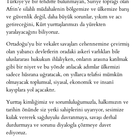
Türkiye’ye bir tehditte bulunmayan, Suriye toprağı olan
Afrin’e silahlı müdahalenin bölgemize ve ülkemize barış
ve güvenlik değil, daha büyük sorunlar, yıkım ve acı
getireceğini, Kürt yurttaşlarımızı da yürekten
yaralayacağını biliyoruz.
Ortadoğu’yu bir vekalet savaşları cehennemine çevirmiş
olan yabancı devletlerin oradaki askerî varlıkları bile
uluslararası hukukun ihlaliyken, onların arasına katılmak
gibi bir niyet ve bu yönde atılacak adımlar ülkemizi
sadece hüsrana uğratacak, on yıllarca telafisi mümkün
olmayacak toplumsal, siyasal, ekonomik ve insanî
kayıplara yol açacaktır.
Yurttaş kimliğimiz ve sorumluluğumuzla, halkımızın ve
tarihin önünde siz yetki sahiplerini uyarıyor, sesimize
kulak vererek sağduyulu davranmaya, savaşı derhal
durdurmaya ve sorunu diyalogla çözmeye davet
ediyoruz.