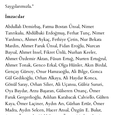
Saygılarımızla.”
İmzacılar
Abdullah Demirbaş, Fatma Bostan Ünsal, Nimet
Tanrıkulu, Abdülbaki Erdoğmuş, Ferhat Tunç, Nimet
Yardımcı, Ahmet Aykaç, Fethiye Çetin, Nur Bekata
Mardin, Ahmet Faruk Ünsal, Fidan Eroğlu, Nurcan
Baysal, Ahmet İnsel, Fikret Ünlü, Nurhan Keeler,
Ahmet Özdemir Aktan, Füsun Ertuğ, Nurten Ertuğrul,
Ahmet Tonak, Genco Erkal, Olga Hünler, Akın Birdal,
Gençay Gürsoy, Onur Hamzaoğlu, Ali Bilge, Gonca
Gül Gedikoğlu, Orhan Alkaya, Ali Haydar Konca,
Gönül Saray, Orhan Silier, Ali Uçansu, Gülriz Sururi,
Oya Baydar, Arzu Başaran, Gülseren Onanç, Ömer
Faruk Gergerlioğlu, Aslıhan Karabacak Calviello, Gülten
Kaya, Ömer Laçiner, Aydın Arı, Gürhan Ertür, Ömer
Madra, Aydın Selcen, Hacer Ansal, Özgün E. Bulut,