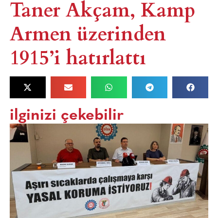
Taner Akçam, Kamp
Armen üzerinden
1915’i hatırlattı
ilginizi çekebilir