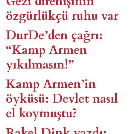
Gezi direnişinin
özgürlükçü ruhu var
DurDe’den çağrı:
“Kamp Armen
yıkılmasın!”
Kamp Armen’in
öyküsü: Devlet nasıl
el koymuştu?
Rakel Dink yazdı: