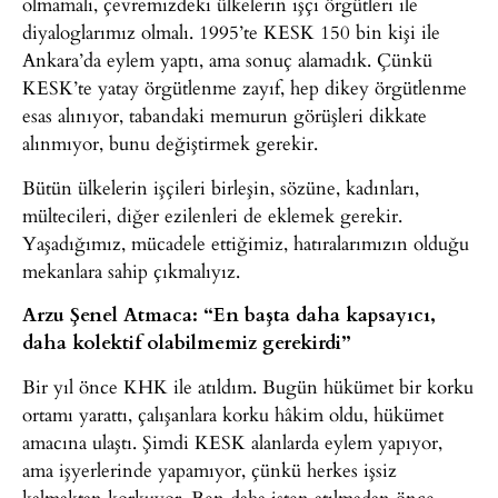
olmamalı, çevremizdeki ülkelerin işçi örgütleri ile
diyaloglarımız olmalı. 1995’te KESK 150 bin kişi ile
Ankara’da eylem yaptı, ama sonuç alamadık. Çünkü
KESK’te yatay örgütlenme zayıf, hep dikey örgütlenme
esas alınıyor, tabandaki memurun görüşleri dikkate
alınmıyor, bunu değiştirmek gerekir.
Bütün ülkelerin işçileri birleşin, sözüne, kadınları,
mültecileri, diğer ezilenleri de eklemek gerekir.
Yaşadığımız, mücadele ettiğimiz, hatıralarımızın olduğu
mekanlara sahip çıkmalıyız.
Arzu Şenel Atmaca: “En başta daha kapsayıcı,
daha kolektif olabilmemiz gerekirdi”
Bir yıl önce KHK ile atıldım. Bugün hükümet bir korku
ortamı yarattı, çalışanlara korku hâkim oldu, hükümet
amacına ulaştı. Şimdi KESK alanlarda eylem yapıyor,
ama işyerlerinde yapamıyor, çünkü herkes işsiz
kalmaktan korkuyor. Ben daha işten atılmadan önce,