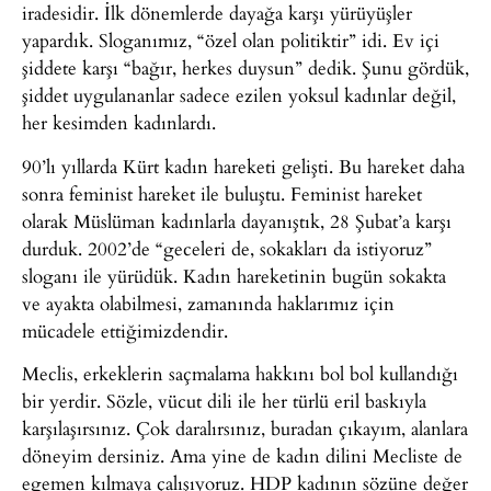
iradesidir. İlk dönemlerde dayağa karşı yürüyüşler
yapardık. Sloganımız, “özel olan politiktir” idi. Ev içi
şiddete karşı “bağır, herkes duysun” dedik. Şunu gördük,
şiddet uygulananlar sadece ezilen yoksul kadınlar değil,
her kesimden kadınlardı.
90’lı yıllarda Kürt kadın hareketi gelişti. Bu hareket daha
sonra feminist hareket ile buluştu. Feminist hareket
olarak Müslüman kadınlarla dayanıştık, 28 Şubat’a karşı
durduk. 2002’de “geceleri de, sokakları da istiyoruz”
sloganı ile yürüdük. Kadın hareketinin bugün sokakta
ve ayakta olabilmesi, zamanında haklarımız için
mücadele ettiğimizdendir.
Meclis, erkeklerin saçmalama hakkını bol bol kullandığı
bir yerdir. Sözle, vücut dili ile her türlü eril baskıyla
karşılaşırsınız. Çok daralırsınız, buradan çıkayım, alanlara
döneyim dersiniz. Ama yine de kadın dilini Mecliste de
egemen kılmaya çalışıyoruz. HDP kadının sözüne değer