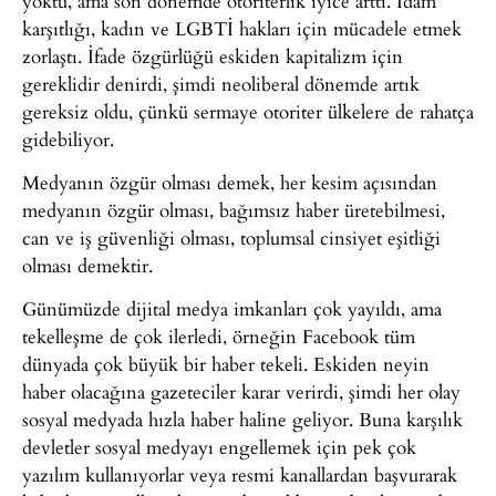
yoktu, ama son dönemde otoriterlik iyice arttı. İdam
karşıtlığı, kadın ve LGBTİ hakları için mücadele etmek
zorlaştı. İfade özgürlüğü eskiden kapitalizm için
gereklidir denirdi, şimdi neoliberal dönemde artık
gereksiz oldu, çünkü sermaye otoriter ülkelere de rahatça
gidebiliyor.
Medyanın özgür olması demek, her kesim açısından
medyanın özgür olması, bağımsız haber üretebilmesi,
can ve iş güvenliği olması, toplumsal cinsiyet eşitliği
olması demektir.
Günümüzde dijital medya imkanları çok yayıldı, ama
tekelleşme de çok ilerledi, örneğin Facebook tüm
dünyada çok büyük bir haber tekeli. Eskiden neyin
haber olacağına gazeteciler karar verirdi, şimdi her olay
sosyal medyada hızla haber haline geliyor. Buna karşılık
devletler sosyal medyayı engellemek için pek çok
yazılım kullanıyorlar veya resmi kanallardan başvurarak