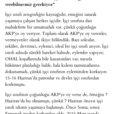
verebilmemiz gerekiyor”
İşçi sınıfı zenginliğin kaynağıdır, emeğini satarak
yaşamaya çalışan herkes işçidir. İşçi sınıfına dair
muhalefette bir umutsuzluk var, çünkü çoğunluğu
AKP’ye oy veriyor. Toplum olarak AKP’ye oy verenler,
vermeyenler olarak ikiye bölündük. Bazı solcular,
seküler, devrimci, eylemci, ideal bir işçi sınıfı arıyor. İşçi
sınıfı aslında sürekli hareket halinde, eylemler yapıyor,
OHAL koşullarında bile kazanımları var, mesela
hükümet planladığı halde, hala kıdem tazminatlarına
dokunamadı, çünkü işçi sınıfının eyleminden korkuyor.
15-16 Haziran’da patronlar ve devlet işçi sınıfından
korkmuştu.
İşçi sınıfının çoğunluğu AKP’ye oy verse de, örneğin 7
Haziran’da bu olmamıştı, çünkü 7 Haziran öncesi işçi
sınıfı sıkıntı yaşamaya başlamıştı. Önce Soma, sonra
Ermenek maden katliamları oldu, 2015 Mart ayında