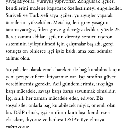
yavaşlatıyorlar, yürüyüş yapıyorlar. Zonguldak işçileri
kendilerini madene kapatarak özelleştirmeyi engellediler.
Suriyeli ve Türkiyeli saya işçileri yürüyüşler yaparak
ücretlerini yükselttiler. Metal işçileri grev yasağını
tanımayacağız, fiilen greve gideceğiz dediler, yüzde 25
ücret zammı aldılar. İşçilerin direnişi sonucu taşeron
sisteminin iyileştirilmesi için çalışmalar başladı, gerçi
sonuçta on binlerce işçi işsiz kaldı, ama bazı adımlar
atılmış oldu.
Sosyalistler olarak emek hareketi ile bağ kurabilmek için
yeni perspektiflere ihtiyacımız var. İşçi sınıfına güven
verebilmemiz gerekir. Acil gündemlerimiz, ırkçılığa
karşı mücadele, savaşa karşı barışı savunmak olmalıdır.
İşçi sınıfı her zaman mücadele eder, ediyor. Biz
sosyalistler onlarla bağ kurabilecek miyiz, önemli olan
bu. DSİP olarak, işçi sınıfının kurtuluşu kendi eseri
olacaktır, diyoruz ve herkesi DSİP’e üye olmaya
çağırıyoruz.