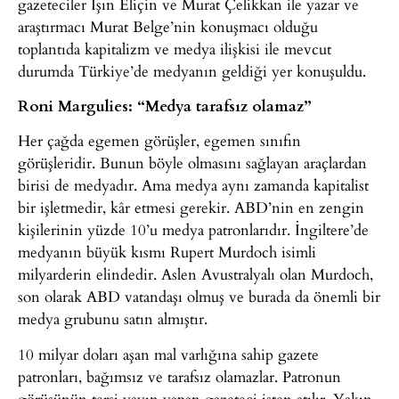
gazeteciler Işın Eliçin ve Murat Çelikkan ile yazar ve
araştırmacı Murat Belge’nin konuşmacı olduğu
toplantıda kapitalizm ve medya ilişkisi ile mevcut
durumda Türkiye’de medyanın geldiği yer konuşuldu.
Roni Margulies: “Medya tarafsız olamaz”
Her çağda egemen görüşler, egemen sınıfın
görüşleridir. Bunun böyle olmasını sağlayan araçlardan
birisi de medyadır. Ama medya aynı zamanda kapitalist
bir işletmedir, kâr etmesi gerekir. ABD’nin en zengin
kişilerinin yüzde 10’u medya patronlarıdır. İngiltere’de
medyanın büyük kısmı Rupert Murdoch isimli
milyarderin elindedir. Aslen Avustralyalı olan Murdoch,
son olarak ABD vatandaşı olmuş ve burada da önemli bir
medya grubunu satın almıştır.
10 milyar doları aşan mal varlığına sahip gazete
patronları, bağımsız ve tarafsız olamazlar. Patronun
görüşünün tersi yayın yapan gazeteci işten atılır. Yakın