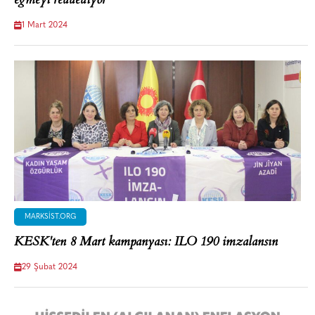
eğmeyi reddediyor
1 Mart 2024
MARKSIST.ORG
KESK'ten 8 Mart kampanyası: ILO 190 imzalansın
29 Şubat 2024