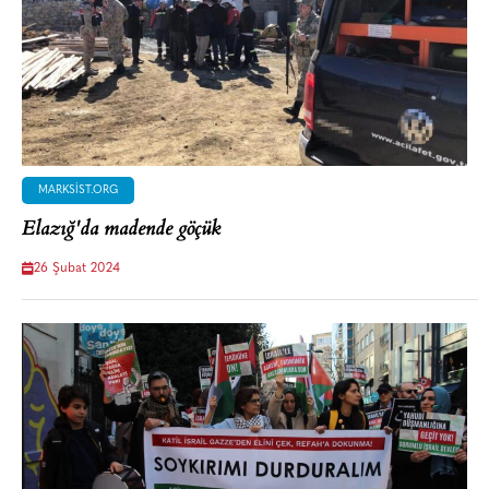
MARKSIST.ORG
Elazığ'da madende göçük
26 Şubat 2024