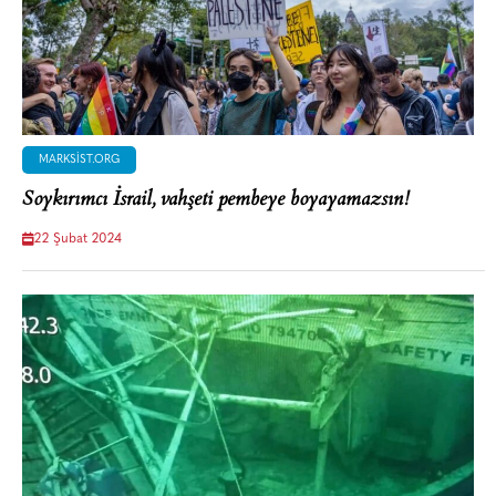
MARKSIST.ORG
Soykırımcı İsrail, vahşeti pembeye boyayamazsın!
22 Şubat 2024