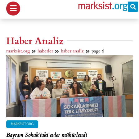
Haber Analiz
marksist.org
haberler
haber analiz
page 6
MARKSIST.ORG
Bayram Sokak’taki evler mühürlendi