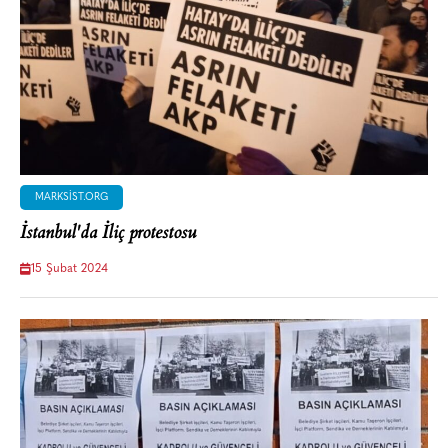
MARKSIST.ORG
İstanbul'da İliç protestosu
15 Şubat 2024