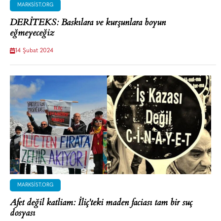
MARKSIST.ORG
DERİTEKS: Baskılara ve kurşunlara boyun
eğmeyeceğiz
14 Şubat 2024
MARKSIST.ORG
Afet değil katliam: İliç'teki maden faciası tam bir suç
dosyası