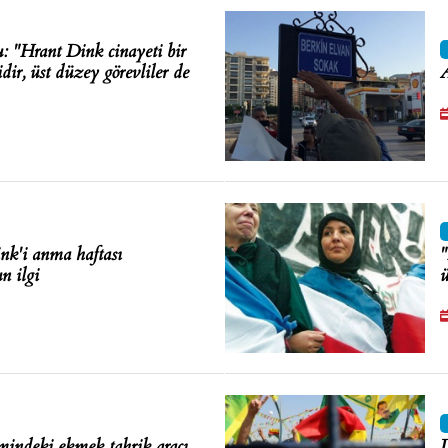
: "Hrant Dink cinayeti bir
dir, üst düzey görevliler de
A
nk'i anma haftası
"
n ilgi
ü
mindeki ekmek tahrik aracı
D