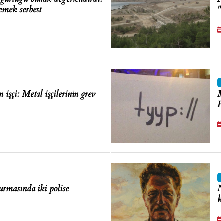
emek serbest
"
 işçi: Metal işçilerinin grev
M
F
urmasında iki polise
N
k