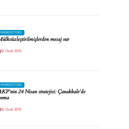
MARKSIST.ORG
ülksüzleştirilmişlerden mesaj var
16 Ocak 2015
MARKSIST.ORG
KP'nin 24 Nisan stratejisi: Çanakkale'de
anma
16 Ocak 2015