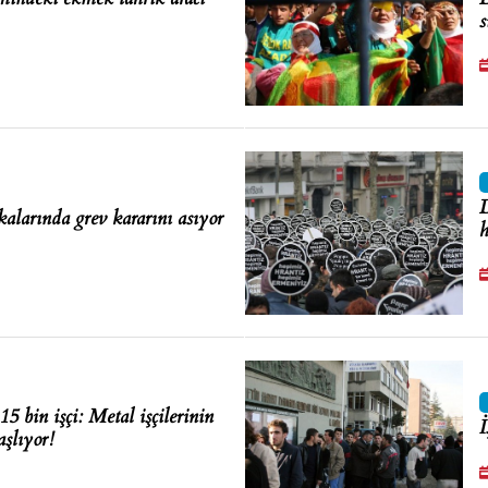
s
D
ikalarında grev kararını asıyor
h
15 bin işçi: Metal işçilerinin
İ
aşlıyor!