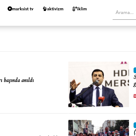
marksist tv
aktivizm
i̇klim
S
 başında anıldı
g
(