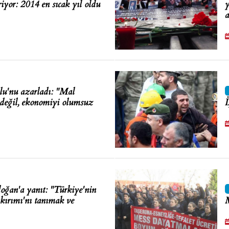
yor: 2014 en sıcak yıl oldu
y
a
u'nu azarladı: "Mal
ı değil, ekonomiyi olumsuz
İ
oğan'a yanıt: "Türkiye'nin
kırımı'nı tanımak ve
M