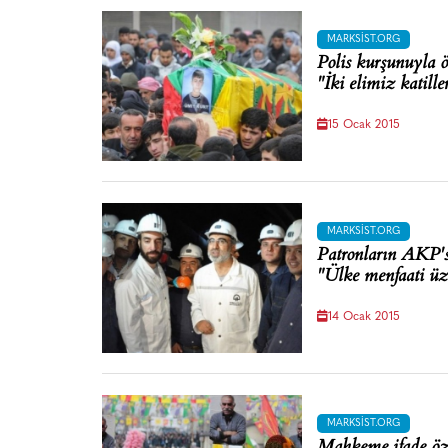
MARKSIST.ORG
Polis kurşunuyla ö
"İki elimiz katill
15 Ocak 2015
MARKSIST.ORG
Patronların AKP's
"Ülke menfaati ü
14 Ocak 2015
MARKSIST.ORG
Mahkeme ifade özg