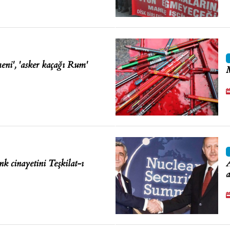
eni', 'asker kaçağı Rum'
M
k cinayetini Teşkilat-ı
A