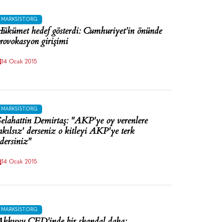
MARKSIST.ORG
ükümet hedef gösterdi: Cumhuriyet’in önünde
rovokasyon girişimi
14 Ocak 2015
MARKSIST.ORG
elahattin Demirtaş: "AKP'ye oy verenlere
akılsız' derseniz o kitleyi AKP'ye terk
dersiniz"
14 Ocak 2015
MARKSIST.ORG
kkuyu ÇED’inde bir skandal daha: