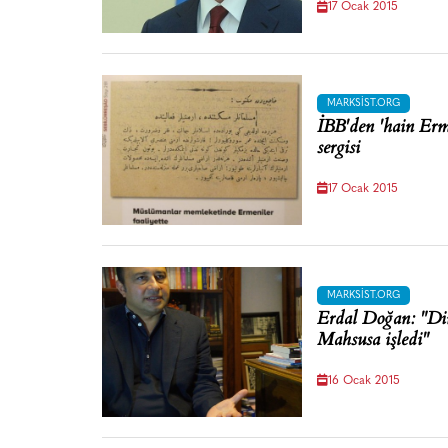
17 Ocak 2015
MARKSIST.ORG
İBB'den 'hain Erm
sergisi
17 Ocak 2015
MARKSIST.ORG
Erdal Doğan: "Din
Mahsusa işledi"
16 Ocak 2015