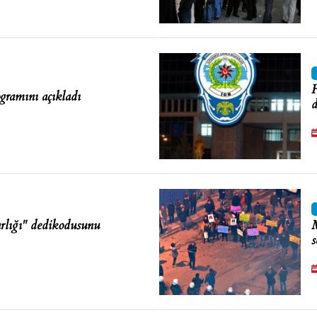
H
ramını açıkladı
d
ığı" dedikodusunu
M
s