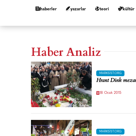
haberler
yazarlar
teori
kültür
Haber Analiz
MARKSIST.ORG
Hrant Dink mezarı
18 Ocak 2015
MARKSIST.ORG