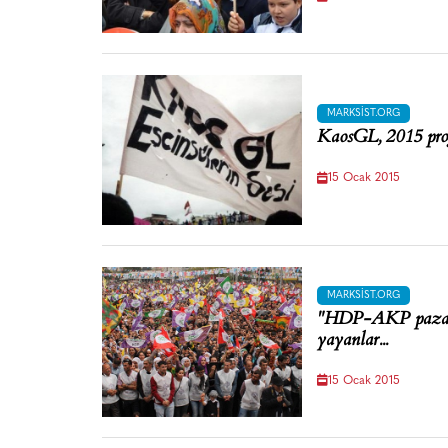
MARKSIST.ORG
KaosGL, 2015 prog
15 Ocak 2015
MARKSIST.ORG
"HDP-AKP pazarl
yayanlar...
15 Ocak 2015