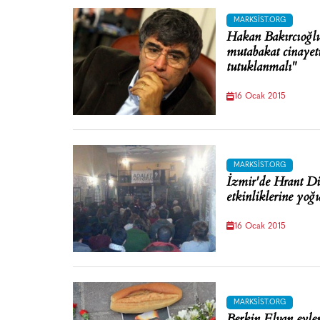
MARKSIST.ORG
Hakan Bakırcıoğlu
mutabakat cinayeti
tutuklanmalı"
16 Ocak 2015
MARKSIST.ORG
İzmir'de Hrant Di
etkinliklerine yoğu
16 Ocak 2015
MARKSIST.ORG
Berkin Elvan eyle