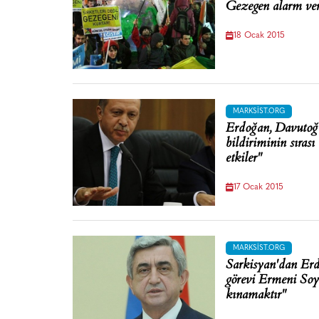
Gezegen alarm veri
18 Ocak 2015
MARKSIST.ORG
Erdoğan, Davutoğl
bildiriminin sıras
etkiler"
17 Ocak 2015
MARKSIST.ORG
Sarkisyan'dan Erd
görevi Ermeni Soy
kınamaktır"