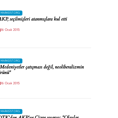
MARKSIST.ORG
KP, seçilmişleri atanmışlara kul etti
16 Ocak 2015
MARKSIST.ORG
Medeniyetler çatışması değil, neoliberalizmin
rünü"
16 Ocak 2015
MARKSIST.ORG
TK'dan AKP'ye Cizre uyarısı: "Olaylar,