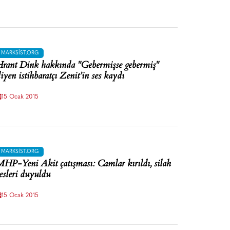
MARKSIST.ORG
rant Dink hakkında "Gebermişse gebermiş"
iyen istihbaratçı Zenit’in ses kaydı
15 Ocak 2015
MARKSIST.ORG
HP-Yeni Akit çatışması: Camlar kırıldı, silah
esleri duyuldu
15 Ocak 2015