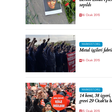
sayıldı
16 Ocak 2015
MARKSIST.ORG
Metal işçileri fabr
16 Ocak 2015
MARKSIST.ORG
14 kent, 38 işyeri, 
grevi 29 Ocak'ta b
15 Ocak 2015