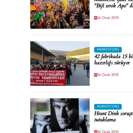
"Bijî serok Apo" d
14 Ocak 2015
MARKSIST.ORG
42 fabrikada 15 bin
hazırlığı sürüyor
14 Ocak 2015
MARKSIST.ORG
Hrant Dink soruşt
tutuklama
14 Ocak 2015