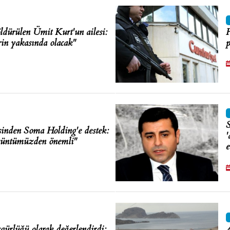
ldürülen Ümit Kurt'un ailesi:
H
erin yakasında olacak"
p
S
inden Soma Holding'e destek:
'
züntümüzden önemli"
e
ürlüğü olarak değerlendirdi:
A