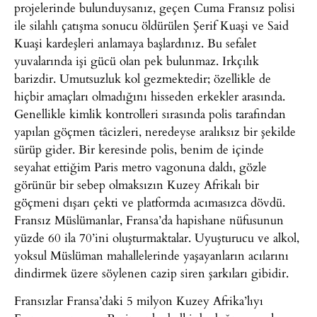
projelerinde bulunduysanız, geçen Cuma Fransız polisi
ile silahlı çatışma sonucu öldürülen Şerif Kuaşi ve Said
Kuaşi kardeşleri anlamaya başlardınız. Bu sefalet
yuvalarında işi gücü olan pek bulunmaz. Irkçılık
barizdir. Umutsuzluk kol gezmektedir; özellikle de
hiçbir amaçları olmadığını hisseden erkekler arasında.
Genellikle kimlik kontrolleri sırasında polis tarafından
yapılan göçmen tâcizleri, neredeyse aralıksız bir şekilde
sürüp gider. Bir keresinde polis, benim de içinde
seyahat ettiğim Paris metro vagonuna daldı, gözle
görünür bir sebep olmaksızın Kuzey Afrikalı bir
göçmeni dışarı çekti ve platformda acımasızca dövdü.
Fransız Müslümanlar, Fransa’da hapishane nüfusunun
yüzde 60 ila 70’ini oluşturmaktalar. Uyuşturucu ve alkol,
yoksul Müslüman mahallelerinde yaşayanların acılarını
dindirmek üzere söylenen cazip siren şarkıları gibidir.
Fransızlar Fransa’daki 5 milyon Kuzey Afrika’lıyı