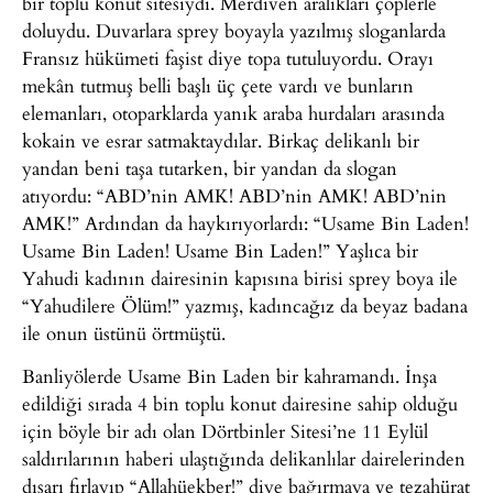
bir toplu konut sitesiydi. Merdiven aralıkları çöplerle
doluydu. Duvarlara sprey boyayla yazılmış sloganlarda
Fransız hükümeti faşist diye topa tutuluyordu. Orayı
mekân tutmuş belli başlı üç çete vardı ve bunların
elemanları, otoparklarda yanık araba hurdaları arasında
kokain ve esrar satmaktaydılar. Birkaç delikanlı bir
yandan beni taşa tutarken, bir yandan da slogan
atıyordu: “ABD’nin AMK! ABD’nin AMK! ABD’nin
AMK!” Ardından da haykırıyorlardı: “Usame Bin Laden!
Usame Bin Laden! Usame Bin Laden!” Yaşlıca bir
Yahudi kadının dairesinin kapısına birisi sprey boya ile
“Yahudilere Ölüm!” yazmış, kadıncağız da beyaz badana
ile onun üstünü örtmüştü.
Banliyölerde Usame Bin Laden bir kahramandı. İnşa
edildiği sırada 4 bin toplu konut dairesine sahip olduğu
için böyle bir adı olan Dörtbinler Sitesi’ne 11 Eylül
saldırılarının haberi ulaştığında delikanlılar dairelerinden
dışarı fırlayıp “Allahüekber!” diye bağırmaya ve tezahürat