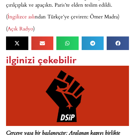
çırılçıplak ve apaçıktı. Paris’te elden teslim edildi.
(
İngilizce aslı
ndan Türkçe’ye çeviren: Ömer Madra)
(
Açık Radyo
)
ilginizi çekebilir
Çerçeve yasa bir başlangıçtır: Aralanan kapıyı birlikte