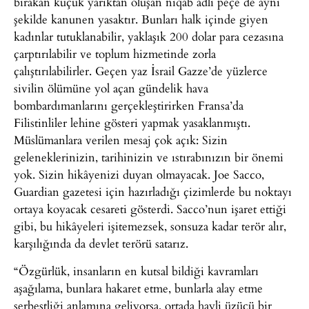
bırakan küçük yarıktan oluşan niqab adlı peçe de aynı
şekilde kanunen yasaktır. Bunları halk içinde giyen
kadınlar tutuklanabilir, yaklaşık 200 dolar para cezasına
çarptırılabilir ve toplum hizmetinde zorla
çalıştırılabilirler. Geçen yaz İsrail Gazze’de yüzlerce
sivilin ölümüne yol açan gündelik hava
bombardımanlarını gerçekleştirirken Fransa’da
Filistinliler lehine gösteri yapmak yasaklanmıştı.
Müslümanlara verilen mesaj çok açık: Sizin
geleneklerinizin, tarihinizin ve ıstırabınızın bir önemi
yok. Sizin hikâyenizi duyan olmayacak. Joe Sacco,
Guardian gazetesi için hazırladığı çizimlerde bu noktayı
ortaya koyacak cesareti gösterdi. Sacco’nun işaret ettiği
gibi, bu hikâyeleri işitemezsek, sonsuza kadar terör alır,
karşılığında da devlet terörü satarız.
“Özgürlük, insanların en kutsal bildiği kavramları
aşağılama, bunlara hakaret etme, bunlarla alay etme
serbestliği anlamına geliyorsa, ortada hayli üzücü bir