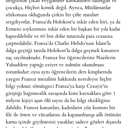
dergisinde çıkan Peygamber karikatürleri saldırgan ve
çocukça. Hiçbiri komik değil. Ayrıca, Müslümanlar
sözkonusu olduğunda çirkin bir çifte standart
sergiliyorlar. Fransa’da Holokost’u inkâr eden biri, ya da
Ermeni soykırımını inkâr eden bir başkası bir yıla kadar
hapsedilebilir ve 60 bin dolar tutarında para cezasına
çarptırılabilir. Fransa’da Charlie Hebdo’nun İslam’la
dalga geçtiği tarzda Holokost’la dalga geçmek kanunen
suç sayılmaktadır. Fransız lise öğrencilerine Nazilerin
Yahudilere yaptığı eziyet ve zulmün okutulması
zorunludur; oysa aynı öğrencilerin ders kitaplarında
yaygın Fransız mezalimi hakkında neredeyse hiçbir
bilgi yoktur; sömürgeci Fransa’ya karşı Cezayir’in
giriştiği bağımsızlık savaşında kimi kaynaklara göre 1
milyon kişiyi aşan ölü sayısı da bu bilgi eksikliğine
dahildir. Fransız kanunları, kadınların yüz kısmını bir
file ile örten ve vücutlarını da kapatanburqa adlı örtünün
kamu içinde giyilmesini yasaklar; sadece gözleri dışarıda