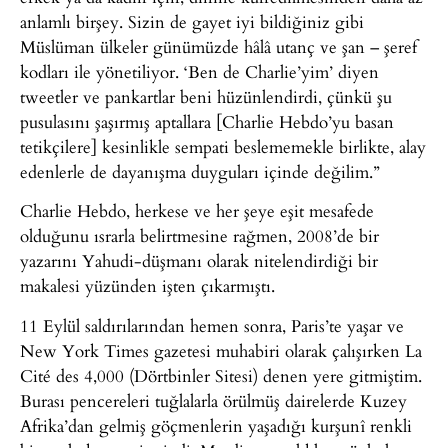
anlamlı birşey. Sizin de gayet iyi bildiğiniz gibi
Müslüman ülkeler günümüzde hâlâ utanç ve şan – şeref
kodları ile yönetiliyor. ‘Ben de Charlie’yim’ diyen
tweetler ve pankartlar beni hüzünlendirdi, çünkü şu
pusulasını şaşırmış aptallara [Charlie Hebdo’yu basan
tetikçilere] kesinlikle sempati beslememekle birlikte, alay
edenlerle de dayanışma duyguları içinde değilim.”
Charlie Hebdo, herkese ve her şeye eşit mesafede
olduğunu ısrarla belirtmesine rağmen, 2008’de bir
yazarını Yahudi-düşmanı olarak nitelendirdiği bir
makalesi yüzünden işten çıkarmıştı.
11 Eylül saldırılarından hemen sonra, Paris’te yaşar ve
New York Times gazetesi muhabiri olarak çalışırken La
Cité des 4,000 (Dörtbinler Sitesi) denen yere gitmiştim.
Burası pencereleri tuğlalarla örülmüş dairelerde Kuzey
Afrika’dan gelmiş göçmenlerin yaşadığı kurşunî renkli