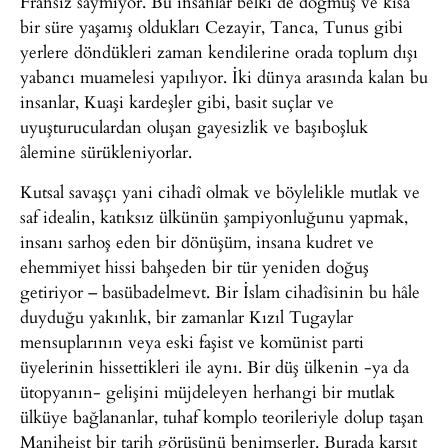
Fransız saymıyor. Bu insanlar belki de doğmuş ve kısa
bir süre yaşamış oldukları Cezayir, Tanca, Tunus gibi
yerlere döndükleri zaman kendilerine orada toplum dışı
yabancı muamelesi yapılıyor. İki dünya arasında kalan bu
insanlar, Kuaşi kardeşler gibi, basit suçlar ve
uyuşturuculardan oluşan gayesizlik ve başıboşluk
âlemine sürükleniyorlar.
Kutsal savaşçı yani cihadî olmak ve böylelikle mutlak ve
saf idealin, katıksız ülkünün şampiyonluğunu yapmak,
insanı sarhoş eden bir dönüşüm, insana kudret ve
ehemmiyet hissi bahşeden bir tür yeniden doğuş
getiriyor – basübadelmevt. Bir İslam cihadîsinin bu hâle
duyduğu yakınlık, bir zamanlar Kızıl Tugaylar
mensuplarının veya eski faşist ve komünist parti
üyelerinin hissettikleri ile aynı. Bir düş ülkenin -ya da
ütopyanın- gelişini müjdeleyen herhangi bir mutlak
ülküye bağlananlar, tuhaf komplo teorileriyle dolup taşan
Maniheist bir tarih görüşünü benimserler. Burada karşıt