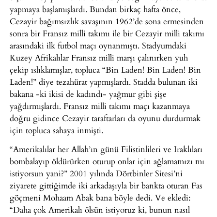
yapmaya başlamışlardı. Bundan birkaç hafta önce,
Cezayir bağımsızlık savaşının 1962’de sona ermesinden
sonra bir Fransız milli takımı ile bir Cezayir milli takımı
arasındaki ilk futbol maçı oynanmıştı. Stadyumdaki
Kuzey Afrikalılar Fransız milli marşı çalınırken yuh
çekip ıslıklamışlar, topluca “Bin Laden! Bin Laden! Bin
Laden!” diye tezahürat yapmışlardı. Stadda bulunan iki
bakana -ki ikisi de kadındı- yağmur gibi şişe
yağdırmışlardı. Fransız milli takımı maçı kazanmaya
doğru gidince Cezayir taraftarları da oyunu durdurmak
için topluca sahaya inmişti.
“Amerikalılar her Allah’ın günü Filistinlileri ve Iraklıları
bombalayıp öldürürken oturup onlar için ağlamamızı mı
istiyorsun yani?” 2001 yılında Dörtbinler Sitesi’ni
ziyarete gittiğimde iki arkadaşıyla bir bankta oturan Fas
göçmeni Mohaam Abak bana böyle dedi. Ve ekledi:
“Daha çok Amerikalı ölsün istiyoruz ki, bunun nasıl