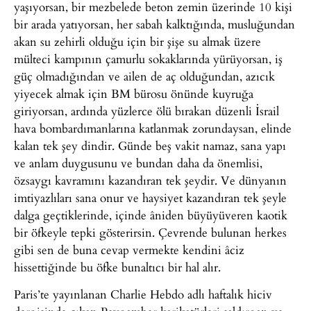
yaşıyorsan, bir mezbelede beton zemin üzerinde 10 kişi
bir arada yatıyorsan, her sabah kalktığında, musluğundan
akan su zehirli olduğu için bir şişe su almak üzere
mülteci kampının çamurlu sokaklarında yürüyorsan, iş
güç olmadığından ve ailen de aç olduğundan, azıcık
yiyecek almak için BM bürosu önünde kuyruğa
giriyorsan, ardında yüzlerce ölü bırakan düzenli İsrail
hava bombardımanlarına katlanmak zorundaysan, elinde
kalan tek şey dindir. Günde beş vakit namaz, sana yapı
ve anlam duygusunu ve bundan daha da önemlisi,
özsaygı kavramını kazandıran tek şeydir. Ve dünyanın
imtiyazlıları sana onur ve haysiyet kazandıran tek şeyle
dalga geçtiklerinde, içinde âniden büyüyüveren kaotik
bir öfkeyle tepki gösterirsin. Çevrende bulunan herkes
gibi sen de buna cevap vermekte kendini âciz
hissettiğinde bu öfke bunaltıcı bir hal alır.
Paris’te yayınlanan Charlie Hebdo adlı haftalık hiciv