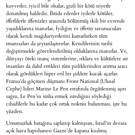
kuvvetler, iyicil bile olsalar, gizli bir kötü niyetle
donatılmış haldedir. İhtida edenler iyilerle kötüler,
iffetlilerle iffetsizler arasında bölünmüş ikili bir evrende
yaşadıklarına inanırlar. İyiliğin ve iffetin savunucuları
olarak kendi mağduriyetlerini kutsarlarken tüm
imansızları da şeytanlaştırırlar. Kendilerinin tarihi
değiştirmekle görevlendirilmiş olduklarına inanırlar. Ve,
dünyayı öteki inanç sistemlerine, ırklara ve kültürlere ait
insanları da dahil ettikleri tüm pisliklerinden arıtma aracı
olarak gördükleri hiper eril bir şiddete kucak açarlar.
Fransa’da göçmen düşmanı Front National (Ulusal
Cephe) lideri Marine Le Pen etrafında örgütlenmiş aşırı
sağın, Le Pen’in imha etmek istediğini söylediği
cihadîlerle bu kadar çok ortak noktası bulunması, işte bu
yüzden.
Umutsuzluk batağına saplanıp kalmışsan, İsrail’in devasa
açık hava hapishanesi Gazze’de kapana kısılmış