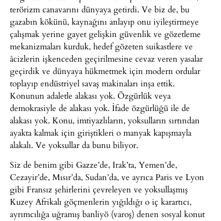
terörizm canavarını dünyaya getirdi. Ve biz de, bu
gazabın kökünü, kaynağını anlayıp onu iyileştirmeye
çalışmak yerine gayet gelişkin güvenlik ve gözetleme
mekanizmaları kurduk, hedef gözeten suikastlere ve
âcizlerin işkenceden geçirilmesine cevaz veren yasalar
geçirdik ve dünyaya hükmetmek için modern ordular
toplayıp endüstriyel savaş makinaları inşa ettik.
Konunun adaletle alakası yok. Özgürlük veya
demokrasiyle de alakası yok. İfade özgürlüğü ile de
alakası yok. Konu, imtiyazlıların, yoksulların sırtından
ayakta kalmak için giriştikleri o manyak kapışmayla
alakalı. Ve yoksullar da bunu biliyor.
Siz de benim gibi Gazze’de, Irak’ta, Yemen’de,
Cezayir’de, Mısır’da, Sudan’da, ve ayrıca Paris ve Lyon
gibi Fransız şehirlerini çevreleyen ve yoksullaşmış
Kuzey Afrikalı göçmenlerin yığıldığı o iç karartıcı,
ayrımcılığa uğramış banliyö (varoş) denen sosyal konut