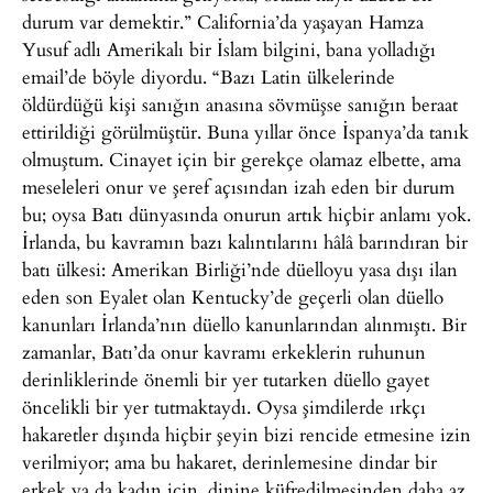
durum var demektir.” California’da yaşayan Hamza
Yusuf adlı Amerikalı bir İslam bilgini, bana yolladığı
email’de böyle diyordu. “Bazı Latin ülkelerinde
öldürdüğü kişi sanığın anasına sövmüşse sanığın beraat
ettirildiği görülmüştür. Buna yıllar önce İspanya’da tanık
olmuştum. Cinayet için bir gerekçe olamaz elbette, ama
meseleleri onur ve şeref açısından izah eden bir durum
bu; oysa Batı dünyasında onurun artık hiçbir anlamı yok.
İrlanda, bu kavramın bazı kalıntılarını hâlâ barındıran bir
batı ülkesi: Amerikan Birliği’nde düelloyu yasa dışı ilan
eden son Eyalet olan Kentucky’de geçerli olan düello
kanunları İrlanda’nın düello kanunlarından alınmıştı. Bir
zamanlar, Batı’da onur kavramı erkeklerin ruhunun
derinliklerinde önemli bir yer tutarken düello gayet
öncelikli bir yer tutmaktaydı. Oysa şimdilerde ırkçı
hakaretler dışında hiçbir şeyin bizi rencide etmesine izin
verilmiyor; ama bu hakaret, derinlemesine dindar bir
erkek ya da kadın için, dinine küfredilmesinden daha az