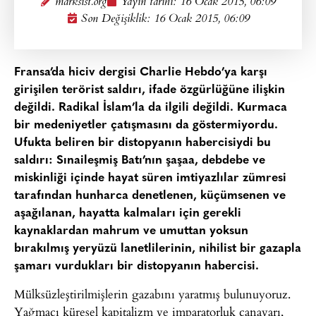
marksist.org
Yayın tarihi:
16 Ocak 2015, 06:09
Son Değişiklik: 16 Ocak 2015, 06:09
Fransa’da hiciv dergisi Charlie Hebdo’ya karşı
girişilen terörist saldırı, ifade özgürlüğüne ilişkin
değildi. Radikal İslam’la da ilgili değildi. Kurmaca
bir medeniyetler çatışmasını da göstermiyordu.
Ufukta beliren bir distopyanın habercisiydi bu
saldırı: Sınaileşmiş Batı’nın şaşaa, debdebe ve
miskinliği içinde hayat süren imtiyazlılar zümresi
tarafından hunharca denetlenen, küçümsenen ve
aşağılanan, hayatta kalmaları için gerekli
kaynaklardan mahrum ve umuttan yoksun
bırakılmış yeryüzü lanetlilerinin, nihilist bir gazapla
şamarı vurdukları bir distopyanın habercisi.
Mülksüzleştirilmişlerin gazabını yaratmış bulunuyoruz.
Yağmacı küresel kapitalizm ve imparatorluk canavarı,