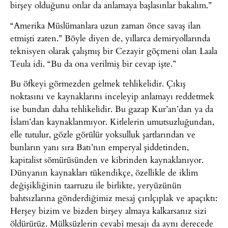
birşey olduğunu onlar da anlamaya başlasınlar bakalım.”
“Amerika Müslümanlara uzun zaman önce savaş ilan
etmişti zaten.” Böyle diyen de, yıllarca demiryollarında
teknisyen olarak çalışmış bir Cezayir göçmeni olan Laala
Teula idi. “Bu da ona verilmiş bir cevap işte.”
Bu öfkeyi görmezden gelmek tehlikelidir. Çıkış
noktasını ve kaynaklarını inceleyip anlamayı reddetmek
ise bundan daha tehlikelidir. Bu gazap Kur’an’dan ya da
İslam’dan kaynaklanmıyor. Kitlelerin umutsuzluğundan,
elle tutulur, gözle görülür yoksulluk şartlarından ve
bunların yanı sıra Batı’nın emperyal şiddetinden,
kapitalist sömürüsünden ve kibrinden kaynaklanıyor.
Dünyanın kaynakları tükendikçe, özellikle de iklim
değişikliğinin taarruzu ile birlikte, yeryüzünün
bahtsızlarına gönderdiğimiz mesaj çırılçıplak ve apaçıktı:
Herşey bizim ve bizden birşey almaya kalkarsanız sizi
öldürürüz. Mülksüzlerin cevabî mesajı da aynı derecede