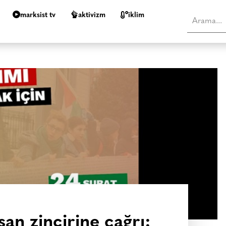
marksist tv
aktivizm
i̇klim
san zincirine çağrı: