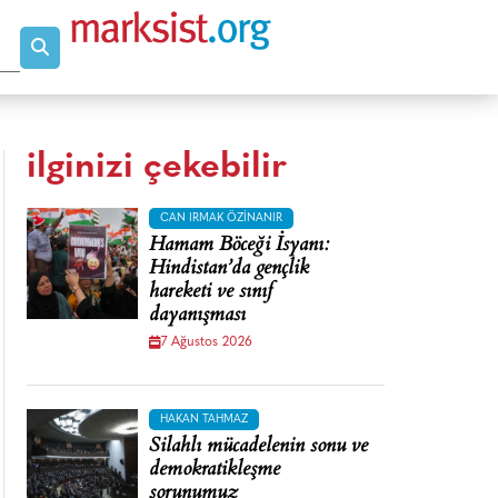
ilginizi çekebilir
CAN IRMAK ÖZINANIR
Hamam Böceği İsyanı:
Hindistan’da gençlik
hareketi ve sınıf
dayanışması
7 Ağustos 2026
HAKAN TAHMAZ
Silahlı mücadelenin sonu ve
demokratikleşme
sorunumuz