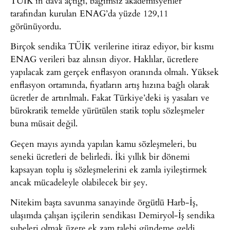
TÜİK’in dava açtığı, bağımsız akademisyenler
tarafından kurulan ENAG’da yüzde 129,11
görünüyordu.
Birçok sendika TÜİK verilerine itiraz ediyor, bir kısmı
ENAG verileri baz alınsın diyor. Haklılar, ücretlere
yapılacak zam gerçek enflasyon oranında olmalı. Yüksek
enflasyon ortamında, fiyatların artış hızına bağlı olarak
ücretler de artırılmalı. Fakat Türkiye’deki iş yasaları ve
bürokratik temelde yürütülen statik toplu sözleşmeler
buna müsait değil.
Geçen mayıs ayında yapılan kamu sözleşmeleri, bu
seneki ücretleri de belirledi. İki yıllık bir dönemi
kapsayan toplu iş sözleşmelerini ek zamla iyileştirmek
ancak mücadeleyle olabilecek bir şey.
Nitekim başta savunma sanayinde örgütlü Harb-İş,
ulaşımda çalışan işçilerin sendikası Demiryol-İş sendika
şubeleri olmak üzere ek zam talebi gündeme geldi.