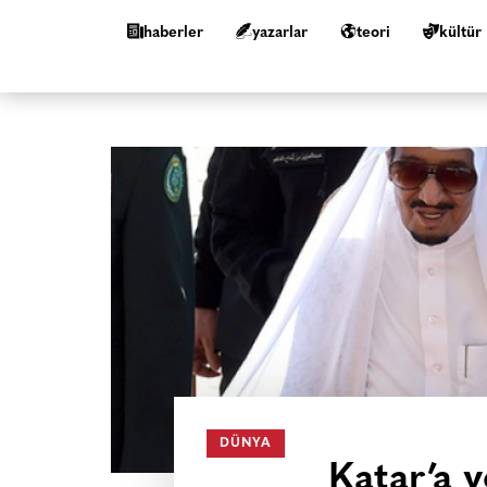
haberler
yazarlar
teori
kültür
DÜNYA
Katar’a y