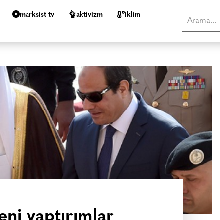
marksist tv
aktivizm
i̇klim
eni yaptırımlar