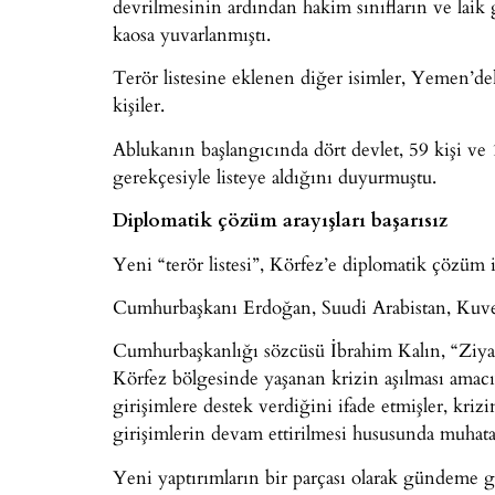
devrilmesinin ardından hakim sınıfların ve laik g
kaosa yuvarlanmıştı.
Terör listesine eklenen diğer isimler, Yemen’dek
kişiler.
Ablukanın başlangıcında dört devlet, 59 kişi ve 1
gerekçesiyle listeye aldığını duyurmuştu.
Diplomatik çözüm arayışları başarısız
Yeni “terör listesi”, Körfez’e diplomatik çözüm 
Cumhurbaşkanı Erdoğan, Suudi Arabistan, Kuveyt
Cumhurbaşkanlığı sözcüsü İbrahim Kalın, “Ziya
Körfez bölgesinde yaşanan krizin aşılması amacı
girişimlere destek verdiğini ifade etmişler, kr
girişimlerin devam ettirilmesi hususunda muhatap
Yeni yaptırımların bir parçası olarak gündeme ge