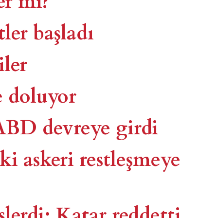
tler başladı
iler
e doluyor
ABD devreye girdi
ki askeri restleşmeye
lerdi: Katar reddetti