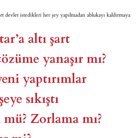
rt devlet istedikleri her şey yapılmadan ablukayı kaldırmaya
r’a altı şart
çözüme yanaşır mı?
eni yaptırımlar
eye sıkıştı
 mü? Zorlama mı?
er mi?