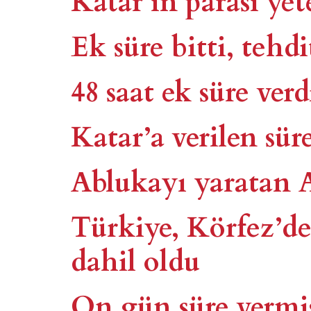
Ek süre bitti, tehdi
48 saat ek süre verd
Katar’a verilen sür
Ablukayı yaratan 
Türkiye, Körfez’de
dahil oldu
On gün süre vermiş