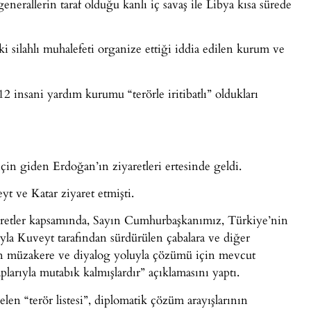
enerallerin taraf olduğu kanlı iç savaş ile Libya kısa sürede
i silahlı muhalefeti organize ettiği iddia edilen kurum ve
2 insani yardım kurumu “terörle iritibatlı” oldukları
için giden Erdoğan’ın ziyaretleri ertesinde geldi.
 ve Katar ziyaret etmişti.
retler kapsamında, Sayın Cumhurbaşkanımız, Türkiye’nin
yla Kuveyt tarafından sürdürülen çabalara ve diğer
izin müzakere ve diyalog yoluyla çözümü için mevcut
larıyla mutabık kalmışlardır” açıklamasını yaptı.
len “terör listesi”, diplomatik çözüm arayışlarının