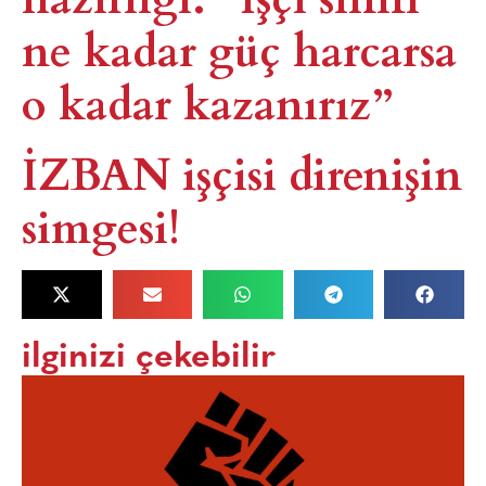
ne kadar güç harcarsa
o kadar kazanırız”
İZBAN işçisi direnişin
simgesi!​
ilginizi çekebilir