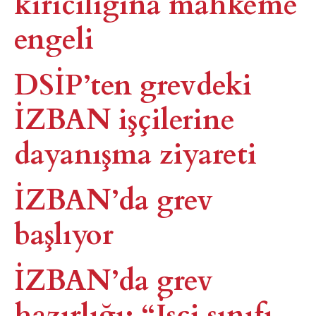
kırıcılığına mahkeme
engeli
DSİP’ten grevdeki
İZBAN işçilerine
dayanışma ziyareti
İZBAN’da grev
başlıyor​
İZBAN’da grev
hazırlığı: “İşçi sınıfı