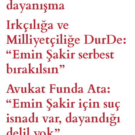
dayanışma​
Irkçılığa ve
Milliyetçiliğe DurDe:
“Emin Şakir serbest
bırakılsın”
Avukat Funda Ata:
“Emin Şakir için suç
isnadı var, dayandığı
delil yok”