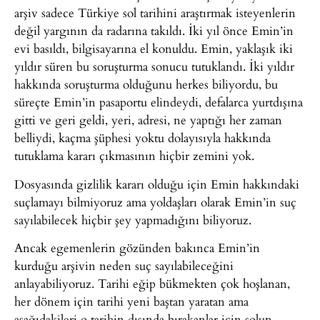
arşiv sadece Türkiye sol tarihini araştırmak isteyenlerin
değil yargının da radarına takıldı. İki yıl önce Emin’in
evi basıldı, bilgisayarına el konuldu. Emin, yaklaşık iki
yıldır süren bu soruşturma sonucu tutuklandı. İki yıldır
hakkında soruşturma olduğunu herkes biliyordu, bu
süreçte Emin’in pasaportu elindeydi, defalarca yurtdışına
gitti ve geri geldi, yeri, adresi, ne yaptığı her zaman
belliydi, kaçma şüphesi yoktu dolayısıyla hakkında
tutuklama kararı çıkmasının hiçbir zemini yok.
Dosyasında gizlilik kararı olduğu için Emin hakkındaki
suçlamayı bilmiyoruz ama yoldaşları olarak Emin’in suç
sayılabilecek hiçbir şey yapmadığını biliyoruz.
Ancak egemenlerin gözünden bakınca Emin’in
kurduğu arşivin neden suç sayılabileceğini
anlayabiliyoruz. Tarihi eğip bükmekten çok hoşlanan,
her dönem için tarihi yeni baştan yaratan ama
aşağıdakileri o tarihin dışında bırakanlar için solun