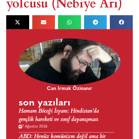
yolcusu (Nebiye Arı)
Can Irmak Özinanır
son yazıları
Hamam Böceği İsyanı: Hindistan’da
gençlik hareketi ve sınıf dayanışması
7 Ağustos 2026
ABD: Henüz komünizm değil ama bir