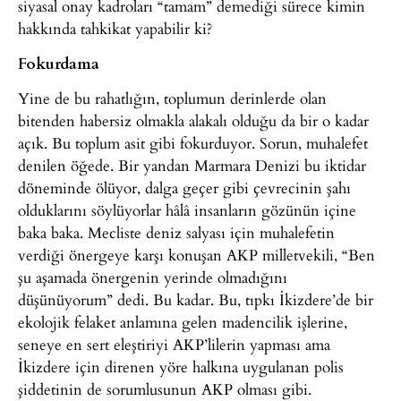
siyasal onay kadroları “tamam” demediği sürece kimin
hakkında tahkikat yapabilir ki?
Fokurdama
Yine de bu rahatlığın, toplumun derinlerde olan
bitenden habersiz olmakla alakalı olduğu da bir o kadar
açık. Bu toplum asit gibi fokurduyor. Sorun, muhalefet
denilen öğede. Bir yandan Marmara Denizi bu iktidar
döneminde ölüyor, dalga geçer gibi çevrecinin şahı
olduklarını söylüyorlar hâlâ insanların gözünün içine
baka baka. Mecliste deniz salyası için muhalefetin
verdiği önergeye karşı konuşan AKP milletvekili, “Ben
şu aşamada önergenin yerinde olmadığını
düşünüyorum” dedi. Bu kadar. Bu, tıpkı İkizdere’de bir
ekolojik felaket anlamına gelen madencilik işlerine,
seneye en sert eleştiriyi AKP’lilerin yapması ama
İkizdere için direnen yöre halkına uygulanan polis
şiddetinin de sorumlusunun AKP olması gibi.