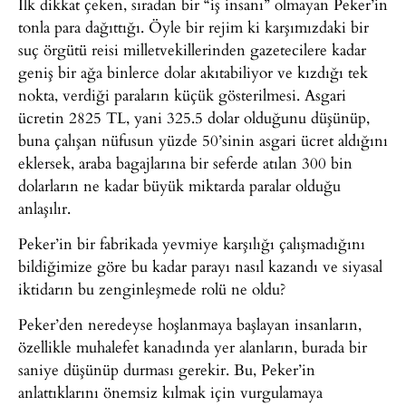
İlk dikkat çeken, sıradan bir “iş insanı” olmayan Peker’in
tonla para dağıttığı. Öyle bir rejim ki karşımızdaki bir
suç örgütü reisi milletvekillerinden gazetecilere kadar
geniş bir ağa binlerce dolar akıtabiliyor ve kızdığı tek
nokta, verdiği paraların küçük gösterilmesi. Asgari
ücretin 2825 TL, yani 325.5 dolar olduğunu düşünüp,
buna çalışan nüfusun yüzde 50’sinin asgari ücret aldığını
eklersek, araba bagajlarına bir seferde atılan 300 bin
dolarların ne kadar büyük miktarda paralar olduğu
anlaşılır.
Peker’in bir fabrikada yevmiye karşılığı çalışmadığını
bildiğimize göre bu kadar parayı nasıl kazandı ve siyasal
iktidarın bu zenginleşmede rolü ne oldu?
Peker’den neredeyse hoşlanmaya başlayan insanların,
özellikle muhalefet kanadında yer alanların, burada bir
saniye düşünüp durması gerekir. Bu, Peker’in
anlattıklarını önemsiz kılmak için vurgulamaya