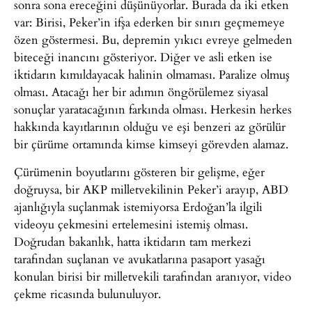
sonra sona ereceğini düşünüyorlar. Burada da iki etken
var: Birisi, Peker’in ifşa ederken bir sınırı geçmemeye
özen göstermesi. Bu, depremin yıkıcı evreye gelmeden
biteceği inancını gösteriyor. Diğer ve asli etken ise
iktidarın kımıldayacak halinin olmaması. Paralize olmuş
olması. Atacağı her bir adımın öngörülemez siyasal
sonuçlar yaratacağının farkında olması. Herkesin herkes
hakkında kayıtlarının olduğu ve eşi benzeri az görülür
bir çürüme ortamında kimse kimseyi görevden alamaz.
Çürümenin boyutlarını gösteren bir gelişme, eğer
doğruysa, bir AKP milletvekilinin Peker’i arayıp, ABD
ajanlığıyla suçlanmak istemiyorsa Erdoğan’la ilgili
videoyu çekmesini ertelemesini istemiş olması.
Doğrudan bakanlık, hatta iktidarın tam merkezi
tarafından suçlanan ve avukatlarına pasaport yasağı
konulan birisi bir milletvekili tarafından aranıyor, video
çekme ricasında bulunuluyor.