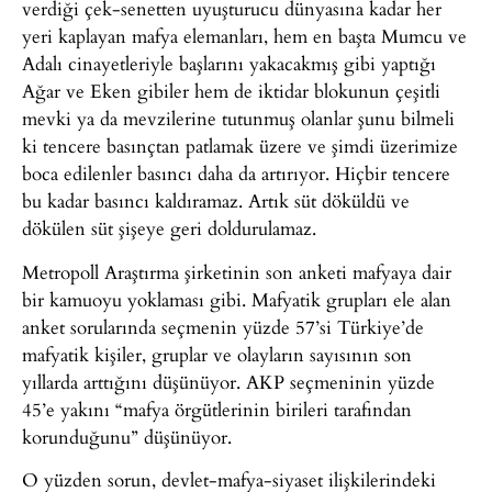
verdiği çek-senetten uyuşturucu dünyasına kadar her
yeri kaplayan mafya elemanları, hem en başta Mumcu ve
Adalı cinayetleriyle başlarını yakacakmış gibi yaptığı
Ağar ve Eken gibiler hem de iktidar blokunun çeşitli
mevki ya da mevzilerine tutunmuş olanlar şunu bilmeli
ki tencere basınçtan patlamak üzere ve şimdi üzerimize
boca edilenler basıncı daha da artırıyor. Hiçbir tencere
bu kadar basıncı kaldıramaz. Artık süt döküldü ve
dökülen süt şişeye geri doldurulamaz.
Metropoll Araştırma şirketinin son anketi mafyaya dair
bir kamuoyu yoklaması gibi. Mafyatik grupları ele alan
anket sorularında seçmenin yüzde 57’si Türkiye’de
mafyatik kişiler, gruplar ve olayların sayısının son
yıllarda arttığını düşünüyor. AKP seçmeninin yüzde
45’e yakını “mafya örgütlerinin birileri tarafından
korunduğunu” düşünüyor.
O yüzden sorun, devlet-mafya-siyaset ilişkilerindeki