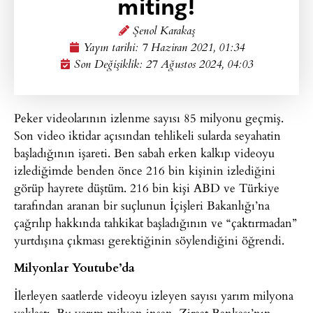
miting!
Şenol Karakaş
Yayın tarihi:
7 Haziran 2021, 01:34
Son Değişiklik: 27 Ağustos 2024, 04:03
Peker videolarının izlenme sayısı 85 milyonu geçmiş.
Son video iktidar açısından tehlikeli sularda seyahatin
başladığının işareti. Ben sabah erken kalkıp videoyu
izlediğimde benden önce 216 bin kişinin izlediğini
görüp hayrete düştüm. 216 bin kişi ABD ve Türkiye
tarafından aranan bir suçlunun İçişleri Bakanlığı’na
çağrılıp hakkında tahkikat başladığının ve “çaktırmadan”
yurtdışına çıkması gerektiğinin söylendiğini öğrendi.
Milyonlar Youtube’da
İlerleyen saatlerde videoyu izleyen sayısı yarım milyona
yaklaştı. Bu yarım milyon insan, Ziraat Bankası’nın