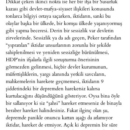
Dikkat çeken ikinci nokta ise her bir ifşa bir Susurluk
kazası gibi devlet-mafya-siyaset ilişkileri konusunda
tonlarca bilgiyi ortaya saçarken, iktidarın, sanki bu
olaylar başka bir ülkede, bir komşu ülkede yaşanıyormuş
gibi yapma beceresi. Derin bir sessizlik var devletin
zirvelerinde. Sessizlik ya da adı geçen, Peker tarafından
“yıpratılan” iktidar unsurlarının zorunlu bir şekilde
sahiplenilmesi ve yeniden sessizliğe bürünülmesi,
HDP’nin ifşalarla ilgili soruşturma önerisinin
görmezden gelinmesi, hiçbir devlet kurumunun,
müfettişliklerin, yargı alanında yetkili savcıların,
mahkemelerin harekete geçmemesi, iktidarın 9
şiddetindeki bir depremden hareketsiz kalırsa
kurtulacağını düşündüğünü gösteriyor. Oysa bina öyle
bir sallanıyor ki siz “şahsi” hareket etmeseniz de binayla
beraber hareket halindesiniz. Fakat ilginç olan şu,
depremde panikle onuncu kattan aşağı da atlamıyor
iktidar, hareket de etmiyor. Açık ki depremin bir süre