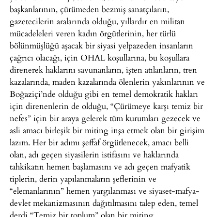
başkanlarının, çürümeden bezmiş sanatçıların,
gazetecilerin aralarında olduğu, yıllardır en militan
mücadeleleri veren kadın örgütlerinin, her türlü
bölünmüşlüğü aşacak bir siyasi yelpazeden insanların
çağrıcı olacağı, için OHAL koşullarına, bu koşullara
direnerek haklarını savunanların, işten atılanların, tren
kazalarında, maden kazalarında ölenlerin yakınlarının ve
Boğaziçi’nde olduğu gibi en temel demokratik hakları
için direnenlerin de olduğu, “Çürümeye karşı temiz bir
nefes” için bir araya gelerek tüm kurumları gezecek ve
asli amacı birleşik bir miting inşa etmek olan bir girişim
lazım. Her bir adımı şeffaf örgütlenecek, amacı belli
olan, adı geçen siyasilerin istifasını ve haklarında
tahkikatın hemen başlamasını ve adı geçen mafyatik
tiplerin, derin yapılanmaların şeflerinin ve
“elemanlarının” hemen yargılanması ve siyaset-mafya-
devlet mekanizmasının dağıtılmasını talep eden, temel
derdi “Temiz bir toplum” olan bir miting.