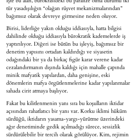
İşte bu alan, bürokrasideki bu paralize olma durumu iki
tür yasadışılığın “olağan rüşvet mekanizmalarından”
bağımsız olarak devreye girmesine neden oluyor.
Birisi, liderliğe yakın olduğu iddiasıyla, hatta bilgisi
dahilinde olduğu iddiasıyla bürokratik kademelerde iş
yaptırılıyor. Diğeri ise bütün bu işleyiş, bağımsız bir
denetim yapısını ortadan kaldırdığı ve siyasetin
odağındaki bir ya da birkaç figür karar verene kadar
cezalandırmanın dışında kaldığı için mahalle çapında
minik mafyatik yapılardan, daha genişine, eski
dönemlerin mafya örgütlenmelerine kadar yapılanmalar
sahada cirit atmaya başlıyor.
Fakat bu kilitlenmenin yanı sıra bu koşulların iktidar
açısından rahatlatıcı bir yanı var. Korku iklimi hüküm
sürdüğü, iktidarın yasama-yargı-yürütme üzerindeki
ağır denetiminde gedik açılmadığı sürece, sessizlik
sürdürülebilir bir tercih olarak görülüyor. Kim, rejimin