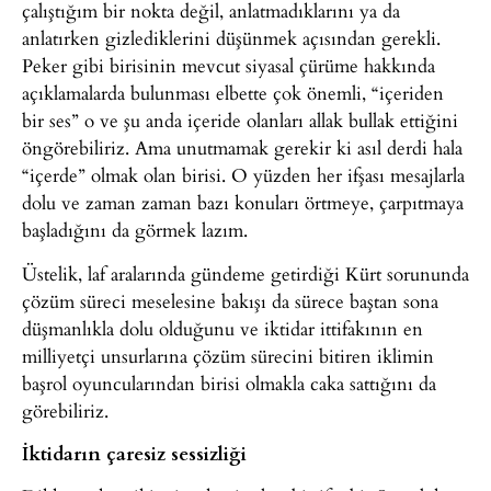
çalıştığım bir nokta değil, anlatmadıklarını ya da
anlatırken gizlediklerini düşünmek açısından gerekli.
Peker gibi birisinin mevcut siyasal çürüme hakkında
açıklamalarda bulunması elbette çok önemli, “içeriden
bir ses” o ve şu anda içeride olanları allak bullak ettiğini
öngörebiliriz. Ama unutmamak gerekir ki asıl derdi hala
“içerde” olmak olan birisi. O yüzden her ifşası mesajlarla
dolu ve zaman zaman bazı konuları örtmeye, çarpıtmaya
başladığını da görmek lazım.
Üstelik, laf aralarında gündeme getirdiği Kürt sorununda
çözüm süreci meselesine bakışı da sürece baştan sona
düşmanlıkla dolu olduğunu ve iktidar ittifakının en
milliyetçi unsurlarına çözüm sürecini bitiren iklimin
başrol oyuncularından birisi olmakla caka sattığını da
görebiliriz.
İktidarın çaresiz sessizliği