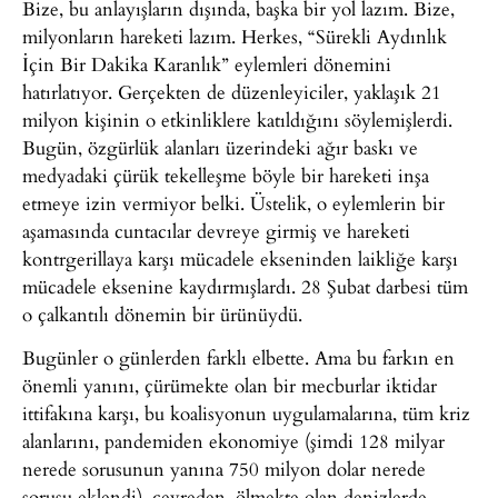
Bize, bu anlayışların dışında, başka bir yol lazım. Bize,
milyonların hareketi lazım. Herkes, “Sürekli Aydınlık
İçin Bir Dakika Karanlık” eylemleri dönemini
hatırlatıyor. Gerçekten de düzenleyiciler, yaklaşık 21
milyon kişinin o etkinliklere katıldığını söylemişlerdi.
Bugün, özgürlük alanları üzerindeki ağır baskı ve
medyadaki çürük tekelleşme böyle bir hareketi inşa
etmeye izin vermiyor belki. Üstelik, o eylemlerin bir
aşamasında cuntacılar devreye girmiş ve hareketi
kontrgerillaya karşı mücadele ekseninden laikliğe karşı
mücadele eksenine kaydırmışlardı. 28 Şubat darbesi tüm
o çalkantılı dönemin bir ürünüydü.
Bugünler o günlerden farklı elbette. Ama bu farkın en
önemli yanını, çürümekte olan bir mecburlar iktidar
ittifakına karşı, bu koalisyonun uygulamalarına, tüm kriz
alanlarını, pandemiden ekonomiye (şimdi 128 milyar
nerede sorusunun yanına 750 milyon dolar nerede
sorusu eklendi), çevreden, ölmekte olan denizlerde