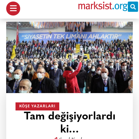
KÖŞE YAZARLARI
Tam değişiyorlardı
ki…