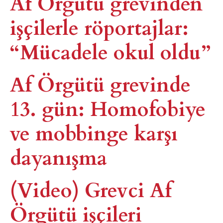
Af Örgütü grevinden
işçilerle röportajlar:
“Mücadele okul oldu”
Af Örgütü grevinde
13. gün: Homofobiye
ve mobbinge karşı
dayanışma
(Video) Grevci Af
Örgütü işçileri