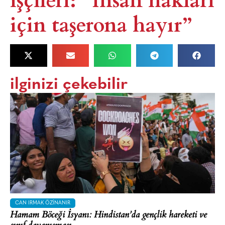
için taşerona hayır”​
ilginizi çekebilir
CAN IRMAK ÖZINANIR
Hamam Böceği İsyanı: Hindistan’da gençlik hareketi ve