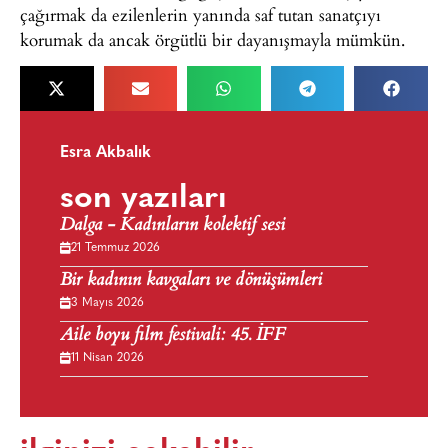
çağırmak da ezilenlerin yanında saf tutan sanatçıyı
korumak da ancak örgütlü bir dayanışmayla mümkün.
Esra Akbalık
son yazıları
Dalga - Kadınların kolektif sesi
21 Temmuz 2026
Bir kadının kavgaları ve dönüşümleri
3 Mayıs 2026
Aile boyu film festivali: 45. İFF
11 Nisan 2026