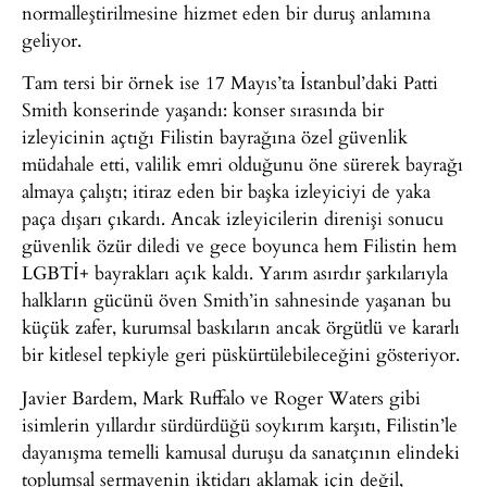
normalleştirilmesine hizmet eden bir duruş anlamına
geliyor.
Tam tersi bir örnek ise 17 Mayıs’ta İstanbul’daki Patti
Smith konserinde yaşandı: konser sırasında bir
izleyicinin açtığı Filistin bayrağına özel güvenlik
müdahale etti, valilik emri olduğunu öne sürerek bayrağı
almaya çalıştı; itiraz eden bir başka izleyiciyi de yaka
paça dışarı çıkardı. Ancak izleyicilerin direnişi sonucu
güvenlik özür diledi ve gece boyunca hem Filistin hem
LGBTİ+ bayrakları açık kaldı. Yarım asırdır şarkılarıyla
halkların gücünü öven Smith’in sahnesinde yaşanan bu
küçük zafer, kurumsal baskıların ancak örgütlü ve kararlı
bir kitlesel tepkiyle geri püskürtülebileceğini gösteriyor.
Javier Bardem, Mark Ruffalo ve Roger Waters gibi
isimlerin yıllardır sürdürdüğü soykırım karşıtı, Filistin’le
dayanışma temelli kamusal duruşu da sanatçının elindeki
toplumsal sermayenin iktidarı aklamak için değil,