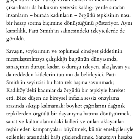
çıkarılması da hukukun yetersiz kaldığı yerde sıradan
insanların – burada kadınların – örgütlü tepkisinin nasıl
bir hesap sorma biçimine dönüştüğünü gösteriyor. Aynı
kararlılık, Patti Smith’in sahnesindeki izleyicilerde de
görüldü.
Savaşın, soykırımın ve toplumsal cinsiyet şiddetinin
meşrulaştırılmaya çalışıldığı bugünün dünyasında,
sanatçının duruşu kadar, o duruşu izleyen, alkışlayan ya
da reddeden kitlelerin tutumu da belirleyici. Patti
Smith’in seyircisi bu hattı tek başına savunmadı;
Kadıköy’deki kadınlar da örgütlü bir tepkiyle hareket
etti. Bize düşen de bireysel infazla sessiz onaylama
arasında sıkışıp kalmamak: boykot çağrılarını dağınık
tepkilerden örgütlü bir dayanışma hattına dönüştürmek,
sanat ve kültür alanındaki failleri ve onları aklayanları
teşhir eden kampanyaları büyütmek, kültür emekçileriyle
ezilenler arasındaki bağı güçlendirmek. Sanatçıyı hesaba