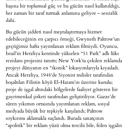
başına bir toplumsal güç ve bu gücün nasıl kullanıldığı,
her zaman bir taraf tutmak anlamına geliyor – sessizlik
dahi.
Bu gücün şiddeti nasıl meşrulaştırmaya hizmet
edebileceğinin en çarpıcı örneği, Gwyneth Paltrow’un
geçtiğimiz hafta yayımlanan reklam filmiydi. Oyuncu,
İsrail’in Herzliya kentinde yükselen “51 Park” adlı lüks
rezidans projesini tanıttı; New York’ta çekilen reklamda
projeyi dünyanın en “ikonik” lokasyonlarıyla kıyasladı.
Ancak Herzliya, 1948’de Siyonist milisler tarafından
boşaltılan Filistin köyü El-Haram’ın üzerine kurulu;
proje de işgal altındaki bölgelerde faaliyet gösteren bir
gayrimenkul şirketi tarafından geliştiriliyor. Gazze’de
süren yıkımın ortasında yayımlanan reklam, sosyal
medyada büyük bir tepkiyle karşılandı; Paltrow
soykırımı aklamakla suçlandı. Burada sanatçının
“apolitik” bir reklam yüzü olma tercihi bile, fiilen işgalin