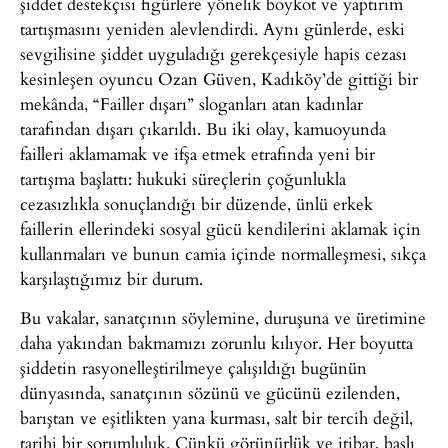
şiddet destekçisi figürlere yönelik boykot ve yaptırım
tartışmasını yeniden alevlendirdi. Aynı günlerde, eski
sevgilisine şiddet uyguladığı gerekçesiyle hapis cezası
kesinleşen oyuncu Ozan Güven, Kadıköy’de gittiği bir
mekânda, “Failler dışarı” sloganları atan kadınlar
tarafından dışarı çıkarıldı. Bu iki olay, kamuoyunda
failleri aklamamak ve ifşa etmek etrafında yeni bir
tartışma başlattı: hukuki süreçlerin çoğunlukla
cezasızlıkla sonuçlandığı bir düzende, ünlü erkek
faillerin ellerindeki sosyal gücü kendilerini aklamak için
kullanmaları ve bunun camia içinde normalleşmesi, sıkça
karşılaştığımız bir durum.
Bu vakalar, sanatçının söylemine, duruşuna ve üretimine
daha yakından bakmamızı zorunlu kılıyor. Her boyutta
şiddetin rasyonelleştirilmeye çalışıldığı bugünün
dünyasında, sanatçının sözünü ve gücünü ezilenden,
barıştan ve eşitlikten yana kurması, salt bir tercih değil,
tarihi bir sorumluluk. Çünkü görünürlük ve itibar, başlı