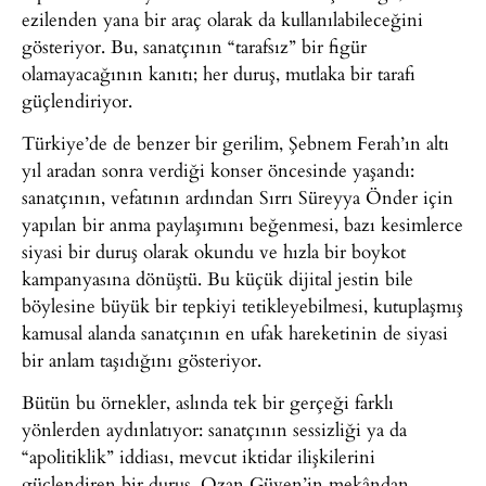
ezilenden yana bir araç olarak da kullanılabileceğini
gösteriyor. Bu, sanatçının “tarafsız” bir figür
olamayacağının kanıtı; her duruş, mutlaka bir tarafı
güçlendiriyor.
Türkiye’de de benzer bir gerilim, Şebnem Ferah’ın altı
yıl aradan sonra verdiği konser öncesinde yaşandı:
sanatçının, vefatının ardından Sırrı Süreyya Önder için
yapılan bir anma paylaşımını beğenmesi, bazı kesimlerce
siyasi bir duruş olarak okundu ve hızla bir boykot
kampanyasına dönüştü. Bu küçük dijital jestin bile
böylesine büyük bir tepkiyi tetikleyebilmesi, kutuplaşmış
kamusal alanda sanatçının en ufak hareketinin de siyasi
bir anlam taşıdığını gösteriyor.
Bütün bu örnekler, aslında tek bir gerçeği farklı
yönlerden aydınlatıyor: sanatçının sessizliği ya da
“apolitiklik” iddiası, mevcut iktidar ilişkilerini
güçlendiren bir duruş. Ozan Güven’in mekândan