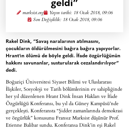
geldi”
marksist.org
Yayın tarihi:
18 Ocak 2018, 09:06
Son Değişiklik: 18 Ocak 2018, 09:06
Rakel Dink, “Savaş naralarının atılmasını,
çocukların öldürülmesini bağıra bağıra yapıyorlar.
Hrant’ın ölümü de böyle geldi. İfade özgürlüğünün
hakkını savunanlar, susturularak cezalandırılıyor”
dedi.
Boğaziçi Üniversitesi Siyaset Bilimi ve Uluslararası
İlişkiler, Sosyoloji ve Tarih bölümlerinin ev sahipliğinde
her yıl düzenlenen Hrant Dink İnsan Hakları ve İfade
Özgürlüğü Konferansı, bu yıl da Güney Kampüsü’nde
gerçekleşti. Konferansta “Şiddet zamanlarında demokrasi
ve özgürlük” konusunu Fransız Marksist düşünür Prof.
Etienne Balibar sundu. Konferansa Dink’in eşi Rakel