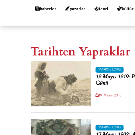
haberler
yazarlar
teori
kültür
Tarihten Yapraklar
MARKSIST.ORG
19 Mayıs 1919: P
Günü
19 Mayıs 2015
MARKSIST.ORG
17 Mayıs 1902: A