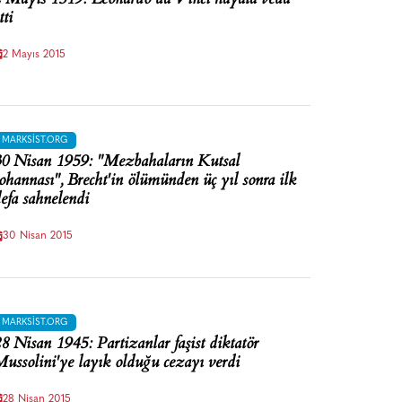
tti
2 Mayıs 2015
MARKSIST.ORG
0 Nisan 1959: "Mezbahaların Kutsal
ohannası", Brecht'in ölümünden üç yıl sonra ilk
efa sahnelendi
30 Nisan 2015
MARKSIST.ORG
8 Nisan 1945: Partizanlar faşist diktatör
ussolini'ye layık olduğu cezayı verdi
28 Nisan 2015