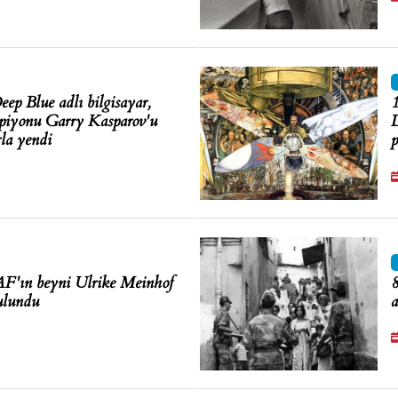
ep Blue adlı bilgisayar,
1
piyonu Garry Kasparov'u
L
rla yendi
p
F'ın beyni Ulrike Meinhof
8
ulundu
a