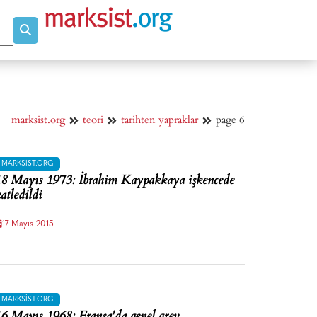
marksist.org
teori
tarihten yapraklar
page 6
MARKSIST.ORG
8 Mayıs 1973: İbrahim Kaypakkaya işkencede
atledildi
17 Mayıs 2015
MARKSIST.ORG
6 Mayıs 1968: Fransa'da genel grev.