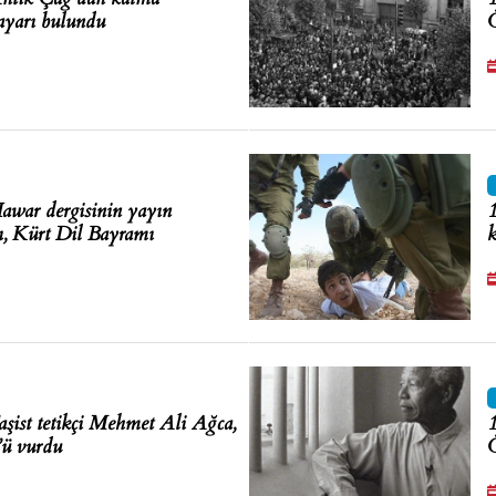
sayarı bulundu
Ö
awar dergisinin yayın
1
ı, Kürt Dil Bayramı
k
şist tetikçi Mehmet Ali Ağca,
1
’ü vurdu
Ö