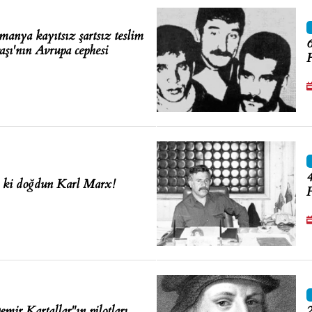
anya kayıtsız şartsız teslim
6
aşı'nın Avrupa cephesi
H
4
i ki doğdun Karl Marx!
F
mir Kartallar"ın pilotları
2