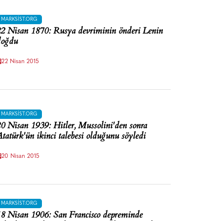
MARKSIST.ORG
2 Nisan 1870: Rusya devriminin önderi Lenin
doğdu
22 Nisan 2015
MARKSIST.ORG
0 Nisan 1939: Hitler, Mussolini'den sonra
tatürk'ün ikinci talebesi olduğunu söyledi
20 Nisan 2015
MARKSIST.ORG
8 Nisan 1906: San Francisco depreminde