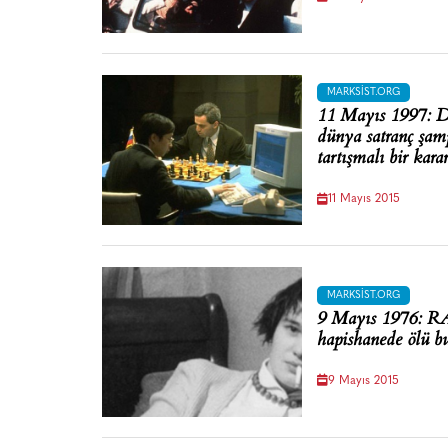
MARKSIST.ORG
11 Mayıs 1997: De
dünya satranç şam
tartışmalı bir kara
11 Mayıs 2015
MARKSIST.ORG
9 Mayıs 1976: RA
hapishanede ölü b
9 Mayıs 2015