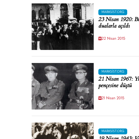
MARKSIST.ORG
23 Nisan 1920: Bü
dualarla açıldı
22 Nisan 2015
MARKSIST.ORG
21 Nisan 1967: Yu
pençesine düştü
21 Nisan 2015
MARKSIST.ORG
19 Nisan 1943: Va