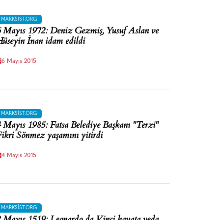
MARKSIST.ORG
 Mayıs 1972: Deniz Gezmiş, Yusuf Aslan ve
üseyin İnan idam edildi
6 Mayıs 2015
MARKSIST.ORG
 Mayıs 1985: Fatsa Belediye Başkanı "Terzi"
ikri Sönmez yaşamını yitirdi
4 Mayıs 2015
MARKSIST.ORG
 Mayıs 1519: Leonardo da Vinci hayata veda