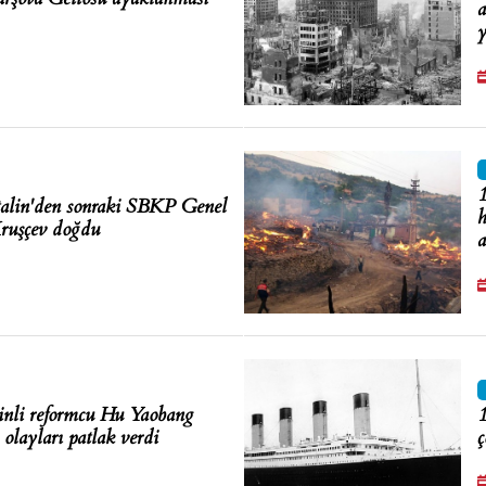
a
y
1
talin'den sonraki SBKP Genel
h
Kruşçev doğdu
a
inli reformcu Hu Yaobang
1
olayları patlak verdi
ç