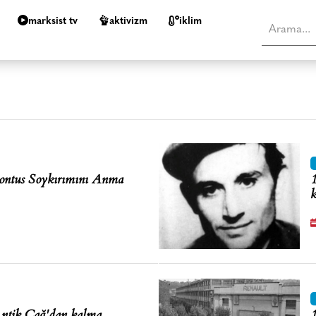
marksist tv
aktivizm
i̇klim
ontus Soykırımını Anma
1
k
ntik Çağ'dan kalma
1