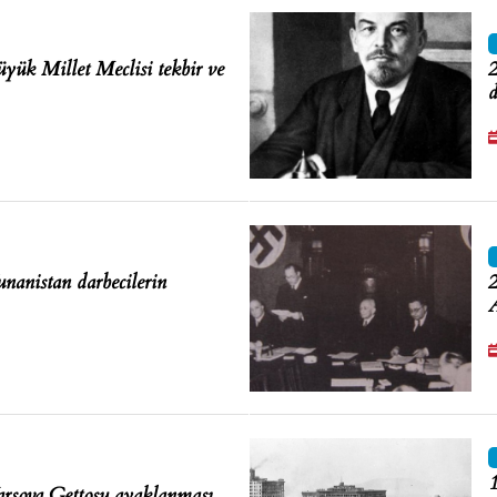
yük Millet Meclisi tekbir ve
2
nanistan darbecilerin
2
A
1
rşova Gettosu ayaklanması