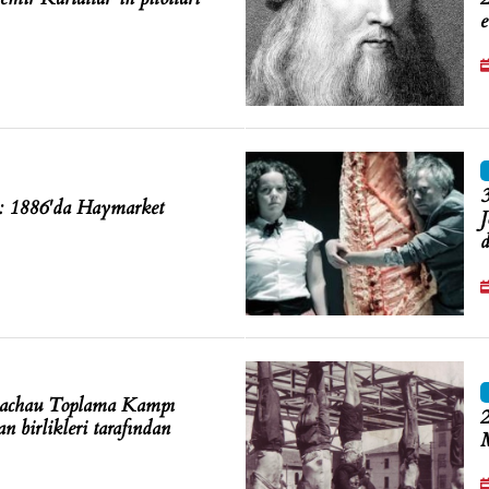
e
3
i: 1886'da Haymarket
J
d
Dachau Toplama Kampı
2
n birlikleri tarafından
M