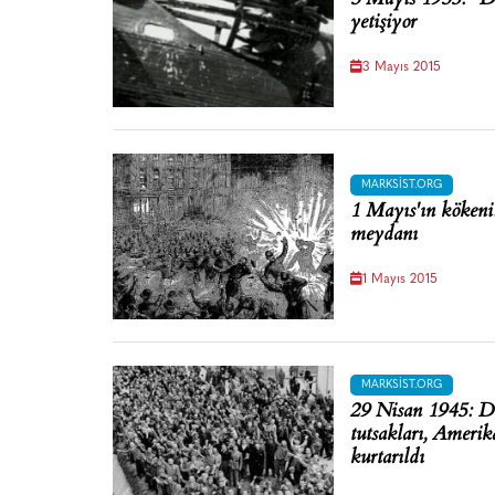
yetişiyor
3 Mayıs 2015
MARKSIST.ORG
1 Mayıs'ın köken
meydanı
1 Mayıs 2015
MARKSIST.ORG
29 Nisan 1945: 
tutsakları, Amerika
kurtarıldı