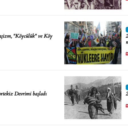
aşizm, "Köycülük" ve Köy
2
n
rtekiz Devrimi başladı
2