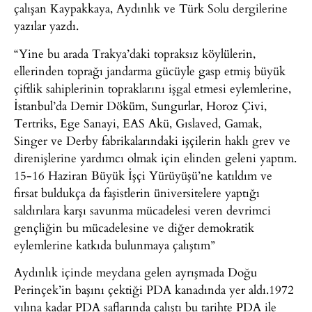
çalışan Kaypakkaya, Aydınlık ve Türk Solu dergilerine
yazılar yazdı.
“Yine bu arada Trakya’daki topraksız köylülerin,
ellerinden toprağı jandarma gücüyle gasp etmiş büyük
çiftlik sahiplerinin topraklarını işgal etmesi eylemlerine,
İstanbul’da Demir Döküm, Sungurlar, Horoz Çivi,
Tertriks, Ege Sanayi, EAS Akü, Gıslaved, Gamak,
Singer ve Derby fabrikalarındaki işçilerin haklı grev ve
direnişlerine yardımcı olmak için elinden geleni yaptım.
15-16 Haziran Büyük İşçi Yürüyüşü’ne katıldım ve
fırsat buldukça da faşistlerin üniversitelere yaptığı
saldırılara karşı savunma mücadelesi veren devrimci
gençliğin bu mücadelesine ve diğer demokratik
eylemlerine katkıda bulunmaya çalıştım”
Aydınlık içinde meydana gelen ayrışmada Doğu
Perinçek’in başını çektiği PDA kanadında yer aldı.1972
yılına kadar PDA saflarında çalıştı bu tarihte PDA ile