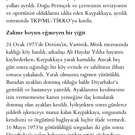
yolları ayrıldı. Doğu Perinçek ve çevresinin revizyonist
ve oportünist olduklarını iddia eden Kaypakkaya, ayrılık
sonrasında TKP/ML-TİKKO’yu kurdu.
Zalime boyun eğmeyen bir yiğit
24 Ocak 1973’de Dersim’in, Vartinik, Mirik mezrasında
kaldığı köy basıldı, arkadaşı Ali Haydar Yıldız hayatını
kaybederken, Kaypakkaya yaralı kurtuldu. Ancak beş
gün sonra sığındığı bir köy evinde ev sahibinin ihbarı
sonucu yakalandı. Yaralı olmasına rağmen yürütüldü.
Buradan ayakları donmuş olduğu halde Diyarbakır’a
getirildi ve hastaneye yatırıldı. Ayaklarının kesilmesine
izin vermemesine karsın yemeğine ilaç konularak
donmuş olan ayakları kesildi. İyileştikten sonra günlerce
şiddetli işkenceye maruz kalan Kaypakkaya, sorgusunda
kendisini ve örgütünü bağlayacak hiçbir ifade vermedi.
16 Mayıs 1973’te götürüldüğü sorgudan iki gün sonra
Diyarbakır’a gelen babasına intihar ettiği söylendi ve