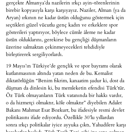
gerçekte Almanya’da nazilerin ırkçı ayin-törenlerinin
birebir kopyasıyla karşı karşıyayız. Naziler, Alman (ya da
Aryan) ırkının ne kadar üstün olduğunu göstermek için
seçtikleri güzel vücutlu genç kadın ve erkeklere spor
gösterileri yaptırıyor, böylece cümle âleme ne kadar
üstün olduklarını, gerekirse bu gençliği düşmanların
üzerine salmaktan çekinmeyecekleri tehdidiyle
birleştirerek sergiliyorlardı.
19 Mayıs’ın Türkiye’de gençlik ve spor bayramı olarak
kutlanmasının altında yatan neden de bu. Kemalist
diktatörlüğün “Benim fikrim, kanaatim şudur ki, dost da
düşman da dinlesin ki, bu memleketin efendisi Türk’tür.
Öz Türk olmayanların Türk vatanında bir hakkı vardır,
o da hizmetçi olmaktır, köle olmaktır” diyebilen Adalet
Bakanı Mahmut Esat Bozkurt, bu ifadesiyle resmi devlet
politikasını ifade ediyordu. Özellikle 30’lu yıllardan
sonra ırkçı politikalar iyice ayyuka çıktı, Yahudilere karşı
hareketler başladı, Türk Tarih Tezi gibi ipe sapa gelmez