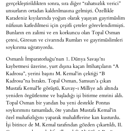
gerçekleştirildikten sonra, sıra diğer “rahatsızlık verici”
unsurların ortadan kaldırılmasına gelmişti. Özellikle
Karadeniz kıyılarında yoğun olarak yaşayan gayrimüslim
nüfusun katledilmesi için çeşitli çeteler görevlendirmişti.
Bunların en zalimi ve en korkuncu olan Topal Osman
çetesi, Giresun ve civarında Rumları ve gayrimüslimleri
soykırıma uğratıyordu.
Osmanlı İmparatorluğu’nun 1. Dünya Savaşı’nı
kaybetmesi üzerine, yurt dışına kaçan İttihatçıların “A
Kadrosu”, yerini başını M. Kemal’in çektiği “B
Kadrosu”na bıraktı. Topal Osman, Samsun’a çıkan
Mustafa Kemal’le görüştü, Kuvay-ı Milliye adı altında
yeniden örgütlenme ve başladığı işi bitirme emrini aldı.
Topal Osman bir yandan bu yeni destekle Pontus
soykırımını tamamladı, öte yandan Mustafa Kemal’in
özel muhafızlığını yaparak muhaliflerine kan kusturdu.
İşi bitince de M. Kemal tarafından gözden çıkartıldı, II.