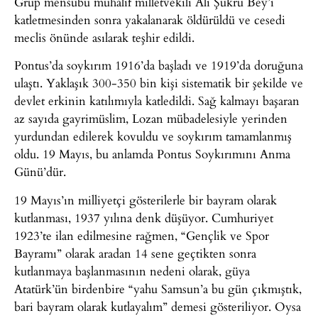
Grup mensubu muhalif milletvekili Ali Şükrü Bey’i
katletmesinden sonra yakalanarak öldürüldü ve cesedi
meclis önünde asılarak teşhir edildi.
Pontus’da soykırım 1916’da başladı ve 1919’da doruğuna
ulaştı. Yaklaşık 300-350 bin kişi sistematik bir şekilde ve
devlet erkinin katılımıyla katledildi. Sağ kalmayı başaran
az sayıda gayrimüslim, Lozan mübadelesiyle yerinden
yurdundan edilerek kovuldu ve soykırım tamamlanmış
oldu. 19 Mayıs, bu anlamda Pontus Soykırımını Anma
Günü’dür.
19 Mayıs’ın milliyetçi gösterilerle bir bayram olarak
kutlanması, 1937 yılına denk düşüyor. Cumhuriyet
1923’te ilan edilmesine rağmen, “Gençlik ve Spor
Bayramı” olarak aradan 14 sene geçtikten sonra
kutlanmaya başlanmasının nedeni olarak, güya
Atatürk’ün birdenbire “yahu Samsun’a bu gün çıkmıştık,
bari bayram olarak kutlayalım” demesi gösteriliyor. Oysa