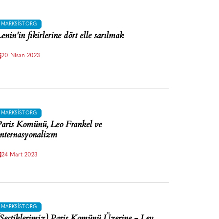
MARKSIST.ORG
enin’in fikirlerine dört elle sarılmak
20 Nisan 2023
MARKSIST.ORG
aris Komünü, Leo Frankel ve
nternasyonalizm
24 Mart 2023
MARKSIST.ORG
Seçtiklerimiz) Paris Komünü Üzerine - Lev