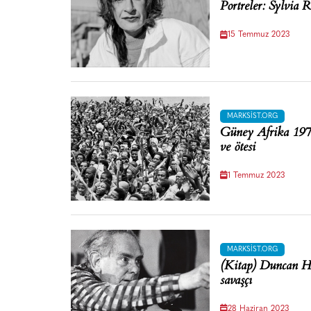
Portreler: Sylvia R
15 Temmuz 2023
MARKSIST.ORG
Güney Afrika 1973 
ve ötesi
1 Temmuz 2023
MARKSIST.ORG
(Kitap) Duncan Ha
savaşçı
28 Haziran 2023