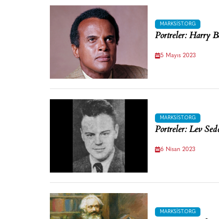
MARKSIST.ORG
Portreler: Harry B
5 Mayıs 2023
MARKSIST.ORG
Portreler: Lev Sed
6 Nisan 2023
MARKSIST.ORG