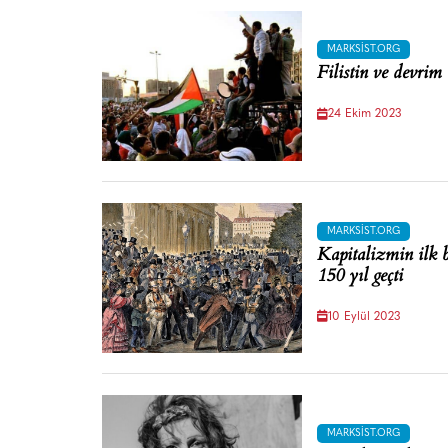
MARKSIST.ORG
Filistin ve devrim
24 Ekim 2023
MARKSIST.ORG
Kapitalizmin ilk
150 yıl geçti
10 Eylül 2023
MARKSIST.ORG