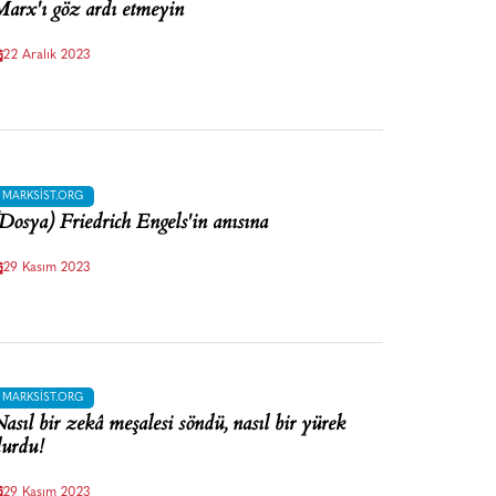
arx'ı göz ardı etmeyin
22 Aralık 2023
MARKSIST.ORG
Dosya) Friedrich Engels'in anısına
29 Kasım 2023
MARKSIST.ORG
asıl bir zekâ meşalesi söndü, nasıl bir yürek
urdu!
29 Kasım 2023