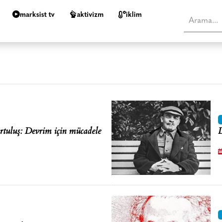
marksist tv
aktivizm
i̇klim
urtuluş: Devrim için mücadele
L