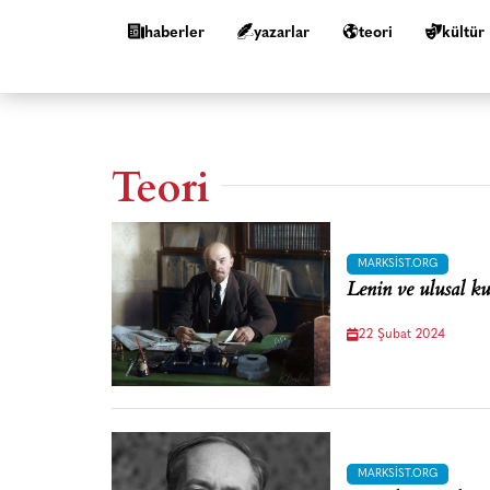
haberler
yazarlar
teori
kültür
Teori
MARKSIST.ORG
Lenin ve ulusal k
22 Şubat 2024
MARKSIST.ORG