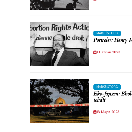
MARKSIST.ORG
Portreler: Henry 
1 Haziran 2023
MARKSIST.ORG
Eko-faşizm: Ekoloj
tehdit
18 Mayıs 2023