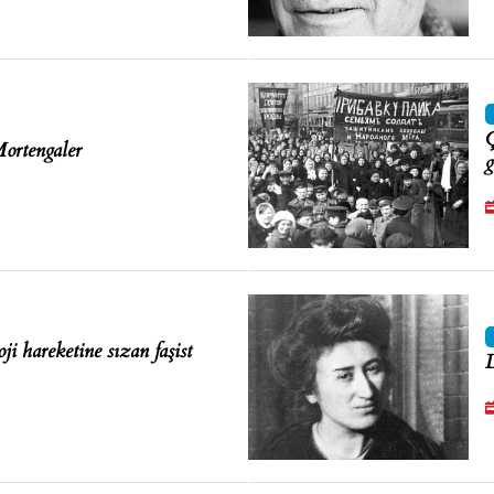
Ç
Mortengaler
g
i hareketine sızan faşist
D