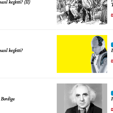
asıl keşfetti? (II)
T
asıl keşfetti?
B
 Bordiga
P