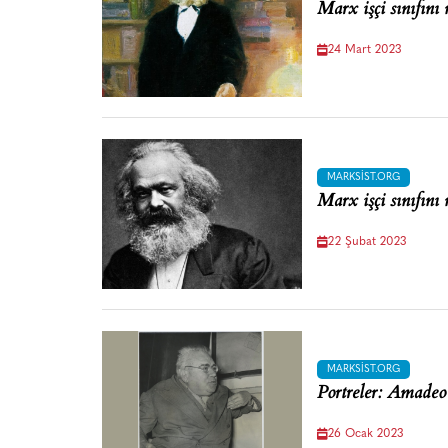
Marx işçi sınıfını n
24 Mart 2023
MARKSIST.ORG
Marx işçi sınıfını n
22 Şubat 2023
MARKSIST.ORG
Portreler: Amadeo
26 Ocak 2023