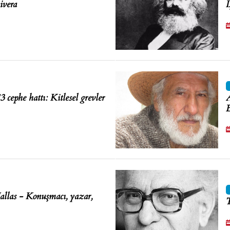
ivera
İ
cephe hattı: Kitlesel grevler
A
B
llas - Konuşmacı, yazar,
T