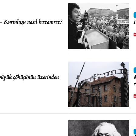
 - Kurtuluşu nasıl kazanırız?
P
 büyük çöküşünün üzerinden
M
e