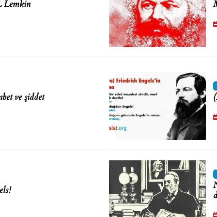
eL Lemkin
M
bet ve şiddet
(
N
els!
d