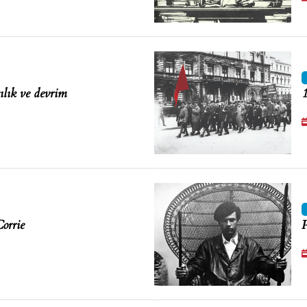
ılık ve devrim
1
Corrie
P