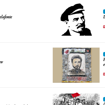
elafonte
L
P
ov
e
(